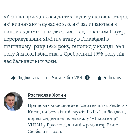
«Алеппо приєдналося до тих подій у світовій історії,
які визначають сучасне зло, які залишаються в
нашій свідомості на десятиліття», – сказала Пауер,
перерахувавши хімічну атаку в Галавбджі в
північному Іраку 1988 року, геноцид у Руанді 1994
року й масові вбивства в Сребрениці 1995 року під
час балканських воєн.
Поділитись
Читати без VPN
Follow us
Ростислав Хотин
Працював кореспондентом агентства Reuters в
Києві, на Всесвітній службі Бі-Бі-Сі в Лондоні,
кореспондентом телеканалу 1+1 та агенції
УНІАН у Брюсселі, а нині – редактор Радіо
Свобода в Празі.