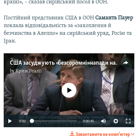
країні», – сказав сирійський посол в ООН.
Постійний представник США в ООН
Саманта Пауер
поклала відповідальність за «захоплення й
безчинства в Алеппо» на сирійський уряд, Росію та
Іран.
США засуджують «безсоромні» напади на Алеппо (відео)
by
Крим.Реалії
No media source currently available
0:00
0:00:45
Завантажити на комп'ютер