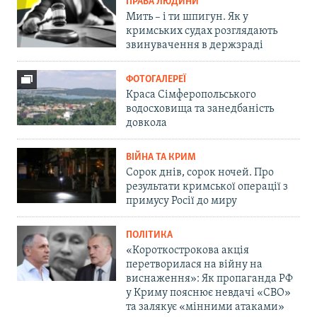
ПРАВА ЛЮДИНИ
Мить – і ти шпигун. Як у
кримських судах розглядають
звинувачення в держзраді
ФОТОГАЛЕРЕЇ
Краса Сімферопольського
водосховища та занедбаність
довкола
ВІЙНА ТА КРИМ
Сорок днів, сорок ночей. Про
результати кримської операції з
примусу Росії до миру
ПОЛІТИКА
«Короткострокова акція
перетворилася на війну на
виснаження»: Як пропаганда РФ
у Криму пояснює невдачі «СВО»
та залякує «мінними атаками»