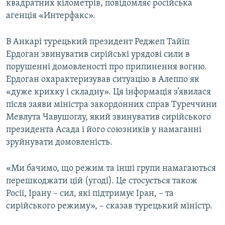
квадратних кілометрів, повідомляє російська
агенція «Интерфакс».
В Анкарі турецький президент Реджеп Тайїп
Ердоган звинуватив сирійські урядові сили в
порушенні домовленості про припинення вогню.
Ердоган охарактеризував ситуацію в Алеппо як
«дуже крихку і складну». Ця інформація з’явилася
після заяви міністра закордонних справ Туреччини
Мевлута Чавушоглу, який звинуватив сирійського
президента Асада і його союзників у намаганні
зруйнувати домовленість.
«Ми бачимо, що режим та інші групи намагаються
перешкоджати цій (угоді). Це стосується також
Росії, Ірану – сил, які підтримує Іран, – та
сирійського режиму», – сказав турецький міністр.