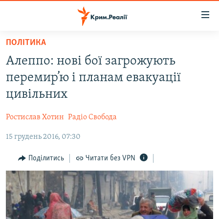
Доступність
посилання
Перейти
ПОЛІТИКА
до
НОВИНИ
Алеппо: нові бої загрожують
основного
ВОДА.КРИМ
матеріалу
перемир’ю і планам евакуації
ВІДЕО ТА ФОТО
Перейти
цивільних
до
ПОЛІТИКА
основної
Ростислав Хотин
Радіо Свобода
БЛОГИ
навігації
Перейти
15 грудень 2016, 07:30
ПОГЛЯД
до
ІНТЕРВ'Ю
Поділитись
Читати без VPN
пошуку
ВСЕ ЗА ДЕНЬ
СПЕЦПРОЕКТИ
ЯК ОБІЙТИ БЛОКУВАННЯ
ДЕПОРТАЦІЯ