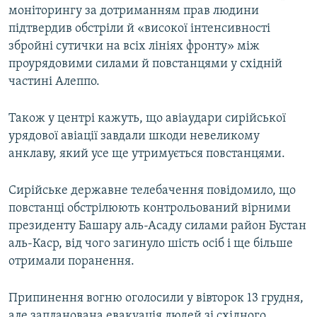
моніторингу за дотриманням прав людини
підтвердив обстріли й «високої інтенсивності
збройні сутички на всіх лініях фронту» між
проурядовими силами й повстанцями у східній
частині Алеппо.
Також у центрі кажуть, що авіаудари сирійської
урядової авіації завдали шкоди невеликому
анклаву, який усе ще утримується повстанцями.
Сирійське державне телебачення повідомило, що
повстанці обстрілюють контрольований вірними
президенту Башару аль-Асаду силами район Бустан
аль-Каср, від чого загинуло шість осіб і ще більше
отримали поранення.
Припинення вогню оголосили у вівторок 13 грудня,
але запланована евакуація людей зі східного