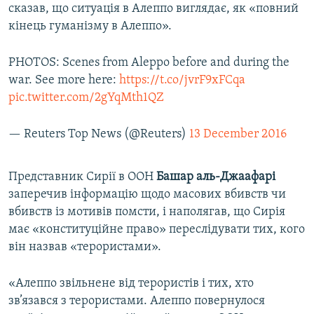
сказав, що ситуація в Алеппо виглядає, як «повний
кінець гуманізму в Алеппо».
PHOTOS: Scenes from Aleppo before and during the
war. See more here:
https://t.co/jvrF9xFCqa
pic.twitter.com/2gYqMth1QZ
— Reuters Top News (@Reuters)
13 December 2016
Представник Сирії в ООН
Башар аль-Джаафарі
заперечив інформацію щодо масових вбивств чи
вбивств із мотивів помсти, і наполягав, що Сирія
має «конституційне право» переслідувати тих, кого
він назвав «терористами».
«Алеппо звільнене від терористів і тих, хто
зв’язався з терористами. Алеппо повернулося