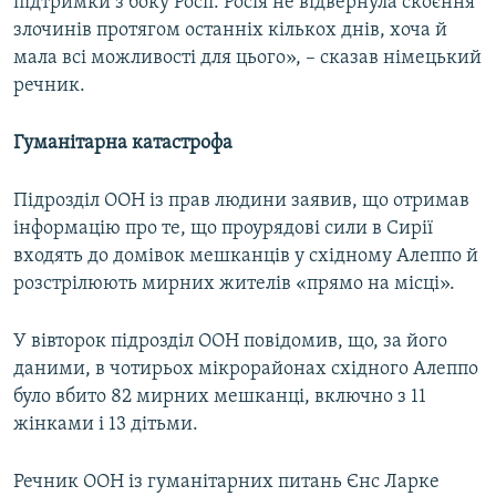
підтримки з боку Росії. Росія не відвернула скоєння
злочинів протягом останніх кількох днів, хоча й
мала всі можливості для цього», – сказав німецький
речник.
Гуманітарна катастрофа
Підрозділ ООН із прав людини заявив, що отримав
інформацію про те, що проурядові сили в Сирії
входять до домівок мешканців у східному Алеппо й
розстрілюють мирних жителів «прямо на місці».
У вівторок підрозділ ООН повідомив, що, за його
даними, в чотирьох мікрорайонах східного Алеппо
було вбито 82 мирних мешканці, включно з 11
жінками і 13 дітьми.
Речник ООН із гуманітарних питань Єнс Ларке