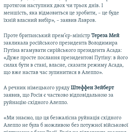
протягом наступних двох чи трьох днів. І
меншість, яка відмовиться це зробити, – це буде
їхній власний вибір», – заявив Лавров.
Проте британський прем’єр-міністр
Тереза Мей
закликала російського президента Володимира
Путіна вгамувати сирійського президента Асада:
«Дуже просте послання президентові Путіну: в його
силах бути в стані, власне, сказати режиму Асада,
що вже настав час зупинитися в Алеппо».
А речник німецького уряду
Штеффен Зейберт
заявив, що Росія є частково відповідальною за
руйнацію східного Алеппо.
«Ми знаємо, що ця безжалісна руйнація східного
Алеппо не була б можливою без потужної військової