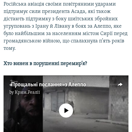
Російська авіація своїми повітряними ударами
підтримує сили президента Асада, які також
дістають підтримку з боку шиїтських збройних
угруповань з Ірану й Лівану в боях за Алеппо, яке
було найбільшим за населенням містом Сирії перед
громадянською війною, що спалахнула п’ять років
тому.
Хто винен в порушенні перемир’я?
«Прощальні послання» з Алеппо
by
Крим.Реалії
No media source currently available