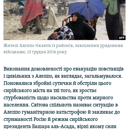
ВІДЕОУРОКИ «ELIFBE»
Русский
СВІДЧЕННЯ ОКУПАЦІЇ
Qırımtatar
УКРАЇНСЬКА ПРОБЛЕМА КРИМУ
ДОЛУЧАЙСЯ!
ІНФОГРАФІКА
Жителі Алеппо тікають із районів, захоплених урядовими
військами, 13 грудня 2016 року
Усі сайти RFE/RL
Виконання домовленості про евакуацію повстанців
і цивільних з Алеппо, як виглядає, загальмувалося.
Поновилися збройні сутички й обстріли цього
сирійського міста на тлі того, як зростає
стурбованість щодо насильства проти мирного
населення. Світова спільнота називає ситуацію в
Алеппо гуманітарною катастрофою й закликає до
стриманості Росію й режим сирійського
президента Башара аль-Асада, вірні якому сили