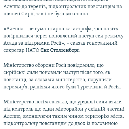
Алеппо до теренів, підконтрольних повстанцям на
півночі Сирії, так і не була виконана.
«Алеппо – це гуманітарна катастрофа, яка навіть
погіршилася через поновлений наступ сил режиму
Асада за підтримки Росії», – сказав генеральний
секретар НАТО
Єнс Столтенберґ
.
Міністерство оборони Росії повідомило, що
сирійські сили поновили наступ після того, як
повстанці, за словами міністерства, порушили
перемир’я, рушіями якого були Туреччина й Росія.
Міністерство потім сказало, що урядові сили взяли
під контроль ще один мікрорайон у східній частині
Алеппо, зменшуючи таким чином територію міста,
підконтрольну повстанцям до двох із половиною