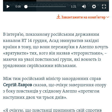
0:00
1:21
Завантажити на комп'ютер
В інтерв’ю, показаному російським державним
каналом RT 14 грудня, Асад звинуватив західні
країни в тому, що вони перемир’ям в Алеппо хочуть
«врятувати» тих, кого він назвав «терористами», –
маючи на увазі повстанські групи, які воюють із
урядовими сирійськими військами.
Між тим російський міністр закордонних справ
Сергій Лавров
сказав, що очікує завершення опору
з боку повстанців у східному Алеппо «протягом
наступних двох чи трьох днів».
«Я очікую, що повстанці припинять свій спротив