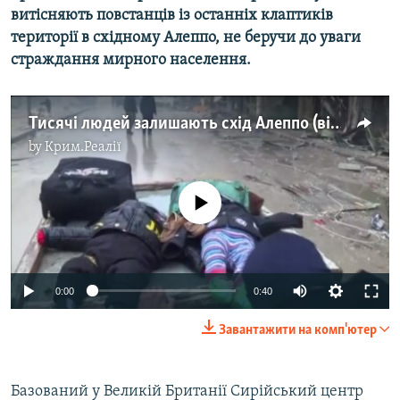
витісняють повстанців із останніх клаптиків
території в східному Алеппо, не беручи до уваги
страждання мирного населення.
Тисячі людей залишають схід Алеппо (відео)
by
Крим.Реалії
No media source currently available
0:00
0:40
Завантажити на комп'ютер
Базований у Великій Британії Сирійський центр