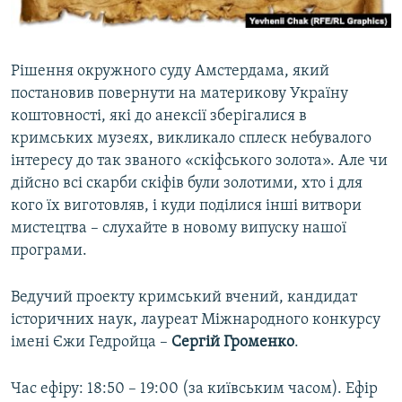
ВІДЕОУРОКИ «ELIFBE»
Русский
СВІДЧЕННЯ ОКУПАЦІЇ
Qırımtatar
Рішення окружного суду Амстердама, який
УКРАЇНСЬКА ПРОБЛЕМА КРИМУ
постановив повернути на материкову Україну
ДОЛУЧАЙСЯ!
ІНФОГРАФІКА
коштовності, які до анексії зберігалися в
кримських музеях, викликало сплеск небувалого
інтересу до так званого «скіфського золота». Але чи
дійсно всі скарби скіфів були золотими, хто і для
Усі сайти RFE/RL
кого їх виготовляв, і куди поділися інші витвори
мистецтва – слухайте в новому випуску нашої
програми.
Ведучий проекту кримський вчений, кандидат
історичних наук, лауреат Міжнародного конкурсу
імені Єжи Гедройца –
Сергій Громенко
.
Час ефіру: 18:50 – 19:00 (за київським часом). Ефір