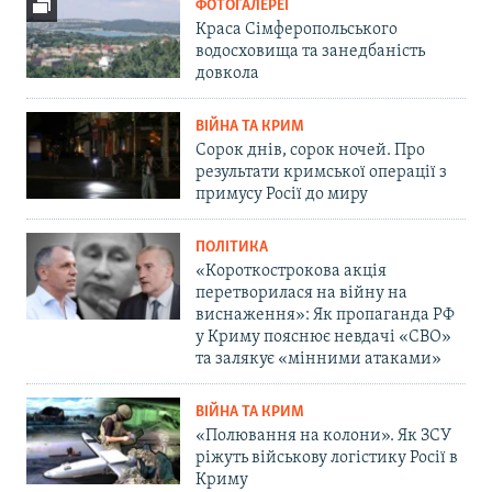
ФОТОГАЛЕРЕЇ
Краса Сімферопольського
водосховища та занедбаність
довкола
ВІЙНА ТА КРИМ
Сорок днів, сорок ночей. Про
результати кримської операції з
примусу Росії до миру
ПОЛІТИКА
«Короткострокова акція
перетворилася на війну на
виснаження»: Як пропаганда РФ
у Криму пояснює невдачі «СВО»
та залякує «мінними атаками»
ВІЙНА ТА КРИМ
«Полювання на колони». Як ЗСУ
ріжуть військову логістику Росії в
Криму