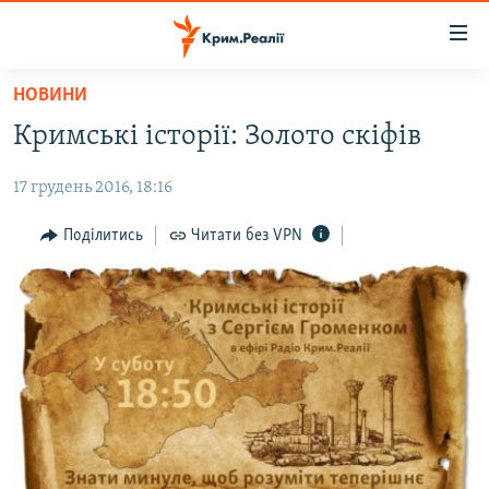
Доступність
посилання
Перейти
НОВИНИ
до
НОВИНИ
Кримські історії: Золото скіфів
основного
ВОДА.КРИМ
матеріалу
17 грудень 2016, 18:16
ВІДЕО ТА ФОТО
Перейти
до
ПОЛІТИКА
Поділитись
Читати без VPN
основної
БЛОГИ
навігації
Перейти
ПОГЛЯД
до
ІНТЕРВ'Ю
пошуку
ВСЕ ЗА ДЕНЬ
СПЕЦПРОЕКТИ
ЯК ОБІЙТИ БЛОКУВАННЯ
ДЕПОРТАЦІЯ