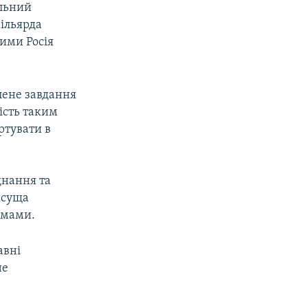
альний
мільярда
кими Росія
лене завдання
ість таким
ртувати в
днання та
исуща
емами.
авні
не