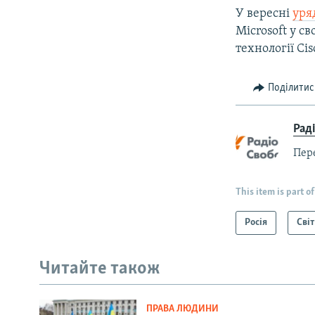
У вересні
уря
Microsoft у с
технології Ci
Поділитис
Рад
Пер
This item is part of
Росія
Світ
Читайте також
ПРАВА ЛЮДИНИ