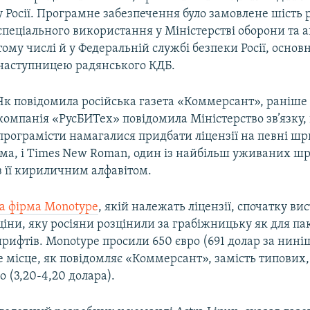
у Росії. Програмне забезпечення було замовлене шість 
спеціального використання у Міністерстві оборони та а
тому числі й у Федеральній службі безпеки Росії, основ
наступницею радянського КДБ.
Як повідомила російська газета «Коммерсант», раніше 
компанія «РусБИТех» повідомила Міністерство зв’язку,
програмісти намагалися придбати ліцензії на певні шр
ма, і Times New Roman, один із найбільш уживаних шри
 її кириличним алфавітом.
а фірма Monotype
, якій належать ліцензії, спочатку вис
іни, яку росіяни розцінили за грабіжницьку як для па
рифтів. Monotype просили 650 євро (691 долар за нині
е місце, як повідомляє «Коммерсант», замість типових,
ро (3,20-4,20 долара).