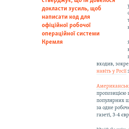
стверджує, що їй довелося
докласти зусиль, щоб
написати код для
офіційної робочої
операційної системи
Кремля
входив, зокре
навіть у Росії
з
Американськ
пропозицією ц
популярних ш
за одне робоч
газеті, 3-4 єв