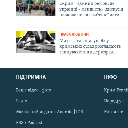
«Крим – єдиний регіон, де
українці – меншість»: дискусія
навколо нової пам'ятної дати
ПРАВА ЛЮДИНИ
Мить – і ти шпигун. Як у
кримських судах розглядають
звинувачення в держзраді
Русский
ПІДТРИМКА
ІНФО
Qırımtatar
Ваше відео і фото
Крим.Реалії
ДОЛУЧАЙСЯ!
Радіо
Передрук
Мобільний додаток Android | iOS
Контакти
RSS / Podcast