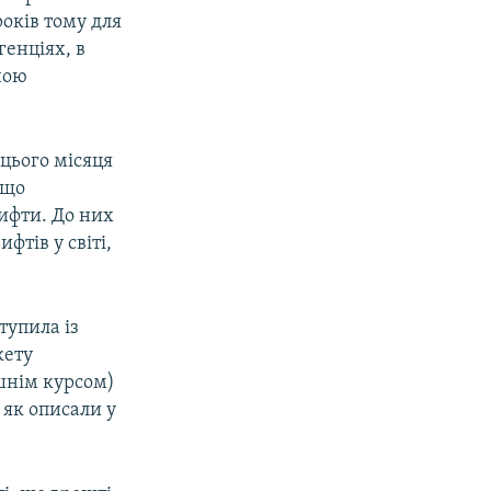
років тому для
генціях, в
ною
цього місяця
 що
ифти. До них
фтів у світі,
тупила із
кету
шнім курсом)
 як описали у