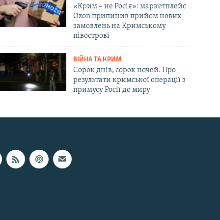
«Крим – не Росія»: маркетплейс
Ozon припинив прийом нових
замовлень на Кримському
півострові
ВІЙНА ТА КРИМ
Сорок днів, сорок ночей. Про
результати кримської операції з
примусу Росії до миру