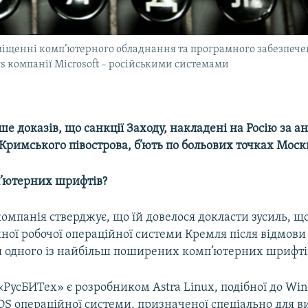
міщенні комп’ютерного обладнання та програмного забезпече
 компанії Microsoft – російськими системами
ше доказів, що санкції Заходу, накладені на Росію за а
Кримського півострова, б’ють по больових точках Моск
’ютерних шрифтів?
компанія стверджує, що їй довелося докласти зусиль, щ
йної робочої операційної системи Кремля після відмови 
 одного із найбільш поширених комп’ютерних шрифтів 
«РусБИТех» ­­є розробником Astra Linux, подібної до Wi
OS операційної системи, призначеної спеціально для 