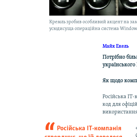
Кремль зробив особливий акцент на за
усюдисуща операційна система Windows
Майк Екель
Потрібно біль
українського 
Як щодо комп
Російська IT-
код для офіці
використання
Російська IT-компанія