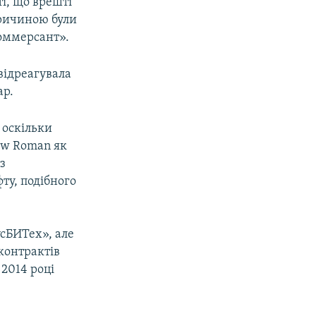
ті, що врешті
Причиною були
Коммерсант».
відреагувала
ар.
 оскільки
ew Roman як
з
ту, подібного
сБИТех», але
контрактів
 2014 році