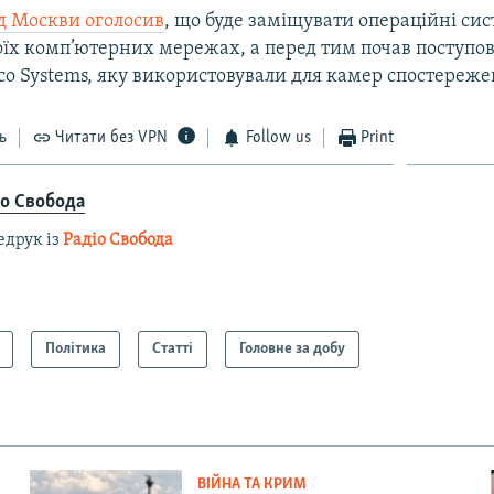
д Москви оголосив
, що буде заміщувати операційні си
воїх комп’ютерних мережах, а перед тим почав поступо
sco Systems, яку використовували для камер спостереже
ь
Читати без VPN
Follow us
Print
іо Свобода
едрук із
Радіо Свобода
Політика
Статті
Головне за добу
ВІЙНА ТА КРИМ