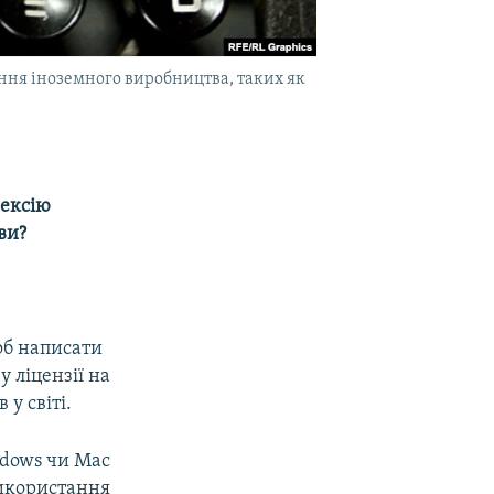
ння іноземного виробництва, таких як
нексію
ви?
об написати
у ліцензії на
у світі.
ndows чи Mac
використання