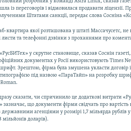
головний розробник у команді Astra Linux, сказав газе
ла із переговорів і відмовилася продавати ліцензії. 
олученими Штатами санкції, передає слова Сосніна «
б-квартира якої розташована у штаті Массачусетс, не 
 листи та телефонні дзвінки з проханнями про комент
«РусБИТех» у скрутне становище, сказав Соснін газеті,
 офіційних документах у Росії використовують Times N
шрифт. Зрештою, фірма була змушена укласти договір і
типографією під назвою «ПараТайп» на розробку шриф
 Roman.
разу сказати, чи спричинило це додаткові витрати «Ру
 зазначає, що документи фірми свідчать про вартість 
 державними агенціями у розмірі 1,7 мільярда рублів у
 мільйонів доларів).