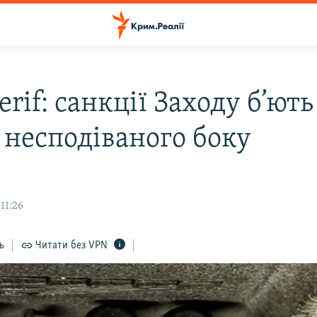
erif: санкції Заходу б’ють
з несподіваного боку
11:26
ь
Читати без VPN