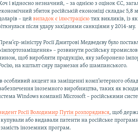
Хоч і відносно незначний, – за однією з оцінок ЄС, заг
економічний збиток російській економіці складає 5,8 
доларів – цей
випадок є ілюстрацією
тих викликів, із я
зіткнулася після удару західними санкціями у 2014-му.
Прем’єр-міністру Росії Дмитрові Медведєву було постав
«імпортозаміщення» – розвинути російську промислов
чином, щоб виробляти продукцію, яку заборонено імпо
Росію, на кшталт сиру пармезан або шампанського.
в особливий акцент на заміщенні комп’ютерного обла
забезпечення іноземного виробництва, таких як всюд
истема Windows компанії Microsoft – російськими сист
зидент Росії Володимир Путін розпорядився
, щоб держ
 купували або видавали патенти на російське програм
 замість іноземних програм.