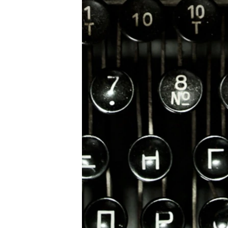
ВІДЕОУРОКИ «ELIFBE»
СВІДЧЕННЯ ОКУПАЦІЇ
УКРАЇНСЬКА ПРОБЛЕМА КРИМУ
ІНФОГРАФІКА