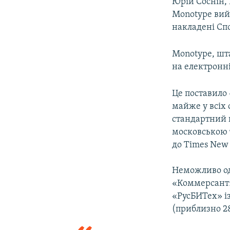
Юрій Соснін, 
Monotype вийш
накладені Сп
Monotype, шта
на електронні
Це поставило 
майже у всіх
стандартний 
московською 
до Times New
Неможливо од
«Коммерсант»
«РусБИТех» із
(приблизно 28