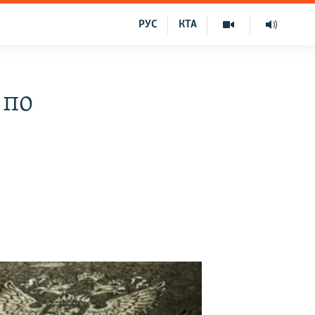
РУС
КТА
 по