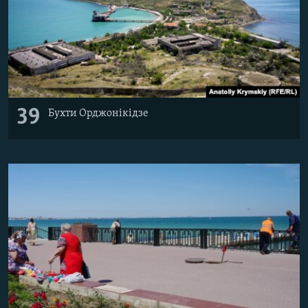
39
Бухти Орджонікідзе