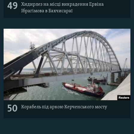
49
Хидирлез на місці викрадення Ервіна
Ібрагімова в Бахчисараї
50
Корабель під аркою Керченського мосту