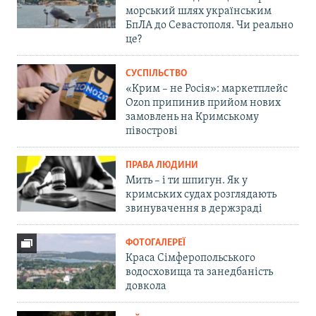
морський шлях українським
БпЛА до Севастополя. Чи реально
це?
СУСПІЛЬСТВО
«Крим – не Росія»: маркетплейс
Ozon припинив прийом нових
замовлень на Кримському
півострові
ПРАВА ЛЮДИНИ
Мить – і ти шпигун. Як у
кримських судах розглядають
звинувачення в держзраді
ФОТОГАЛЕРЕЇ
Краса Сімферопольського
водосховища та занедбаність
довкола