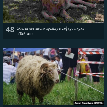
48
Життя левиного прайду в сафарі-парку
«Тайган»