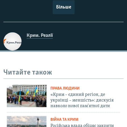
Більше
Крим. Реалії
Читайте також
ПРАВА ЛЮДИНИ
«Крим – єдиний регіон, де
українці – меншість»: дискусія
навколо нової пам'ятної дати
ВІЙНА ТА КРИМ
Російська влада обіцяє закрити