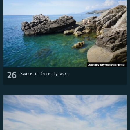
ВІДЕОУРОКИ «ELIFBE»
Русский
СВІДЧЕННЯ ОКУПАЦІЇ
Qırımtatar
УКРАЇНСЬКА ПРОБЛЕМА КРИМУ
ДОЛУЧАЙСЯ!
ІНФОГРАФІКА
Усі сайти RFE/RL
26
Блакитна бухта Тузлуха