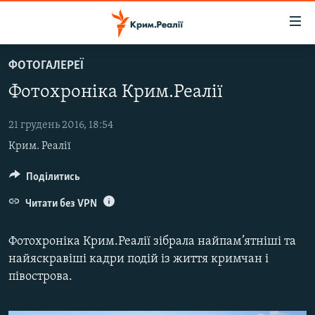
Доступність
посилання
Перейти
ФОТОГАЛЕРЕЇ
до
НОВИНИ
Фотохронiка Крим.Реалії
основного
ВОДА.КРИМ
матеріалу
ВІДЕО ТА ФОТО
Перейти
21 грудень 2016, 18:54
до
Крим. Реалії
ПОЛІТИКА
основної
БЛОГИ
Поділитись
навігації
Перейти
ПОГЛЯД
Читати без VPN
до
ІНТЕРВ'Ю
пошуку
Фотохроніка Крим.Реалії зібрала найпам’ятніші та
ВСЕ ЗА ДЕНЬ
найяскравіші кадри подій із життя кримчан і
півострова.
СПЕЦПРОЕКТИ
ЯК ОБІЙТИ БЛОКУВАННЯ
ДЕПОРТАЦІЯ