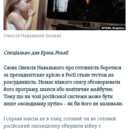
ВІДЕОУРОКИ «ELIFBE»
Русский
СВІДЧЕННЯ ОКУПАЦІЇ
Qırımtatar
УКРАЇНСЬКА ПРОБЛЕМА КРИМУ
ДОЛУЧАЙСЯ!
Олексій Навальний (колаж)
ІНФОГРАФІКА
Спеціально для Крим.Реалії
Усі сайти RFE/RL
Слова Олексія Навального про готовність боротися
за президентське крісло в Росії стали тестом на
розсудливість. Немає ніякого сенсу обговорювати
його програму, шанси або політичне майбутнє.
Тому що на чолі російської системи може бути
лише «володимир путін» ‒ як би його не називали.
І справа зовсім не в тому, готовий чи не готовий
російський опозиціонер обнулити війну з