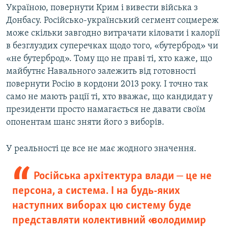
Україною, повернути Крим і вивести війська з
Донбасу. Російсько-український сегмент соцмереж
може скільки завгодно витрачати кіловати і калорії
в безглуздих суперечках щодо того, «бутерброд» чи
«не бутерброд». Тому що не праві ті, хто каже, що
майбутнє Навального залежить від готовності
повернути Росію в кордони 2013 року. І точно так
само не мають рації ті, хто вважає, що кандидат у
президенти просто намагається не давати своїм
опонентам шанс зняти його з виборів.
У реальності це все не має жодного значення.
Російська архітектура влади ‒ це не
персона, а система. І на будь-яких
наступних виборах цю систему буде
представляти колективний «володимир