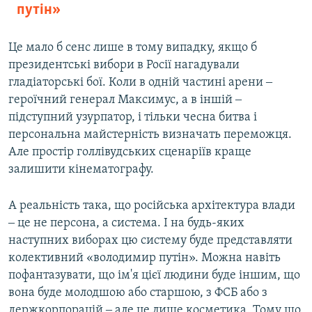
путін»
Це мало б сенс лише в тому випадку, якщо б
президентські вибори в Росії нагадували
гладіаторські бої. Коли в одній частині арени ‒
героїчний генерал Максимус, а в іншій ‒
підступний узурпатор, і тільки чесна битва і
персональна майстерність визначать переможця.
Але простір голлівудських сценаріїв краще
залишити кінематографу.
А реальність така, що російська архітектура влади
‒ це не персона, а система. І на будь-яких
наступних виборах цю систему буде представляти
колективний «володимир путін». Можна навіть
пофантазувати, що ім'я цієї людини буде іншим, що
вона буде молодшою або старшою, з ФСБ або з
держкорпорацій ‒ але це лише косметика. Тому що