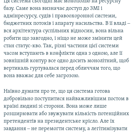
Ця система сьогодні має монополію на ресурсну
базу. Саме вона визначає доступ до ЗМІ і
адмінресурсу, судів і правоохоронної системи,
бюджетних потоків і апарату насильства. В її владі ‒
вся архітектура суспільних відносин, вона вільна
робити що завгодно, і ніщо не може змінити цей
стан статус-кво. Так, різні частини цієї системи
часом вступають в конфлікти одна з одною, але її
зовнішній контур все одно досить монолітний, щоб
вертикаль гуртувалася перед обличчям того, що
вона вважає для себе загрозою.
Наївно думати про те, що ця система готова
добровільно поступитися найважливішим постом в
країні людині зі сторони. Вона може лише
розширювати або звужувати кількість потенційних
претендентів на президентське крісло. Але їх
завдання ‒ не перемогти систему, а легітимізувати