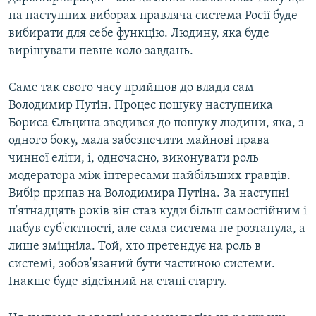
на наступних виборах правляча система Росії буде
вибирати для себе функцію. Людину, яка буде
вирішувати певне коло завдань.
Саме так свого часу прийшов до влади сам
Володимир Путін. Процес пошуку наступника
Бориса Єльцина зводився до пошуку людини, яка, з
одного боку, мала забезпечити майнові права
чинної еліти, і, одночасно, виконувати роль
модератора між інтересами найбільших гравців.
Вибір припав на Володимира Путіна. За наступні
п'ятнадцять років він став куди більш самостійним і
набув суб'єктності, але сама система не розтанула, а
лише зміцніла. Той, хто претендує на роль в
системі, зобов'язаний бути частиною системи.
Інакше буде відсіяний на етапі старту.