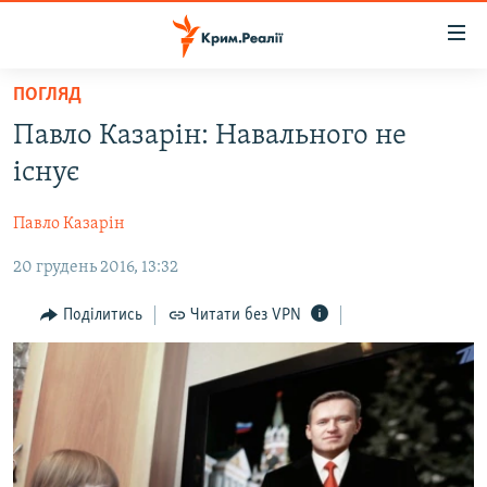
Доступність
посилання
Перейти
ПОГЛЯД
до
НОВИНИ
Павло Казарін: Навального не
основного
ВОДА.КРИМ
матеріалу
існує
ВІДЕО ТА ФОТО
Перейти
до
Павло Казарін
ПОЛІТИКА
основної
20 грудень 2016, 13:32
БЛОГИ
навігації
Перейти
ПОГЛЯД
Поділитись
Читати без VPN
до
ІНТЕРВ'Ю
пошуку
ВСЕ ЗА ДЕНЬ
СПЕЦПРОЕКТИ
ЯК ОБІЙТИ БЛОКУВАННЯ
ДЕПОРТАЦІЯ