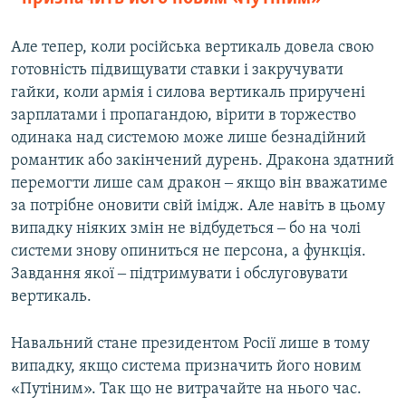
Але тепер, коли російська вертикаль довела свою
готовність підвищувати ставки і закручувати
гайки, коли армія і силова вертикаль приручені
зарплатами і пропагандою, вірити в торжество
одинака над системою може лише безнадійний
романтик або закінчений дурень. Дракона здатний
перемогти лише сам дракон ‒ якщо він вважатиме
за потрібне оновити свій імідж. Але навіть в цьому
випадку ніяких змін не відбудеться ‒ бо на чолі
системи знову опиниться не персона, а функція.
Завдання якої ‒ підтримувати і обслуговувати
вертикаль.
Навальний стане президентом Росії лише в тому
випадку, якщо система призначить його новим
«Путіним». Так що не витрачайте на нього час.