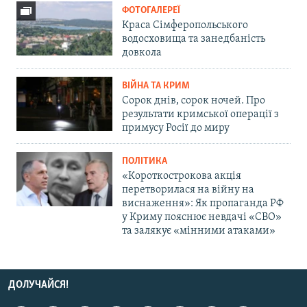
ФОТОГАЛЕРЕЇ
Краса Сімферопольського
водосховища та занедбаність
довкола
ВІЙНА ТА КРИМ
Сорок днів, сорок ночей. Про
результати кримської операції з
примусу Росії до миру
ПОЛІТИКА
«Короткострокова акція
перетворилася на війну на
виснаження»: Як пропаганда РФ
у Криму пояснює невдачі «СВО»
та залякує «мінними атаками»
ДОЛУЧАЙСЯ!