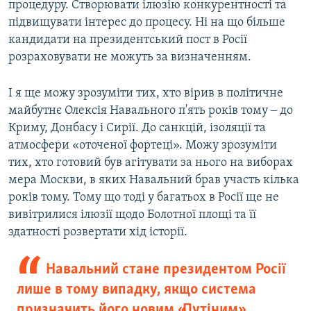
процедуру. Створювати ілюзію конкурентності та
підвищувати інтерес до процесу. Ні на що більше
кандидати на президентський пост в Росії
розраховувати не можуть за визначенням.
І я ще можу зрозуміти тих, хто вірив в політичне
майбутнє Олексія Навального п'ять років тому ‒ до
Криму, Донбасу і Сирії. До санкцій, ізоляції та
атмосфери «оточеної фортеці». Можу зрозуміти
тих, хто готовий був агітувати за нього на виборах
мера Москви, в яких Навальний брав участь кілька
років тому. Тому що тоді у багатьох в Росії ще не
вивітрилися ілюзії щодо Болотної площі та її
здатності розвертати хід історії.
Навальний стане президентом Росії
лише в тому випадку, якщо система
призначить його новим «Путіним»