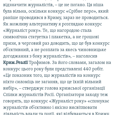
відзначити журналістів, ‒ це не погано. Ця ніша
була вільна, оскільки конкурс «Срібне перо», який
раніше проводився в Криму, зараз не проводиться.
Як можливу альтернативу я розглядаю конкурс
«Журналіст року». Те, що нагородою стала
символічна статуетка і плакетка, а не грошові
призи, в черговий раз доводить, що це був конкурс
об'єктивний, а не розплата за якесь чиновницьке
догоджання з боку журналістів», ‒ наголосив
Крим.Реалії
Трофимов. За його словами, загалом на
конкурс цього року були представлені 440 робіт.
«Це показник того, що журналістів на конкурс
ніхто силоміць не заганяв, що це їхній вільний
вибір», ‒ стверджує голова кримської організації
Спілки журналістів Росії. Організатори заходу теж
говорять, що конкурс «Журналіст року» «спонукає
журналістів об'єктивно і якісно висвітлювати
діяльність влади та події, які відбуваються в Криму,