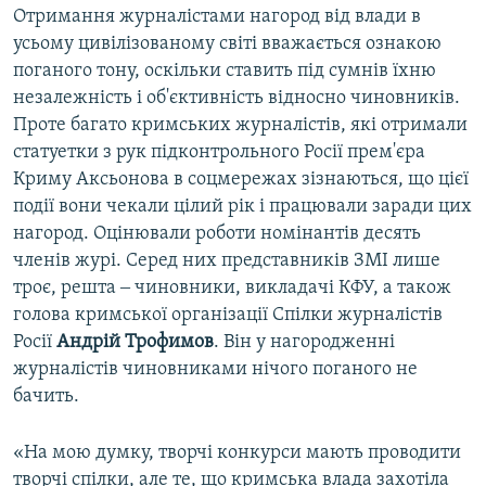
Отримання журналістами нагород від влади в
усьому цивілізованому світі вважається ознакою
поганого тону, оскільки ставить під сумнів їхню
незалежність і об'єктивність відносно чиновників.
Проте багато кримських журналістів, які отримали
статуетки з рук підконтрольного Росії прем'єра
Криму Аксьонова в соцмережах зізнаються, що цієї
події вони чекали цілий рік і працювали заради цих
нагород. Оцінювали роботи номінантів десять
членів журі. Серед них представників ЗМІ лише
троє, решта ‒ чиновники, викладачі КФУ, а також
голова кримської організації Спілки журналістів
Росії
Андрій Трофимов
. Він у нагородженні
журналістів чиновниками нічого поганого не
бачить.
«На мою думку, творчі конкурси мають проводити
творчі спілки, але те, що кримська влада захотіла