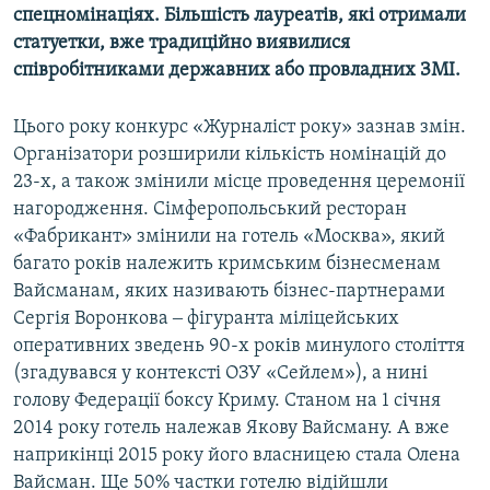
спецномінаціях. Більшість лауреатів, які отримали
статуетки, вже традиційно виявилися
співробітниками державних або провладних ЗМІ.
Цього року конкурс «Журналіст року» зазнав змін.
Організатори розширили кількість номінацій до
23-х, а також змінили місце проведення церемонії
нагородження. Сімферопольський ресторан
«Фабрикант» змінили на готель «Москва», який
багато років належить кримським бізнесменам
Вайсманам, яких називають бізнес-партнерами
Сергія Воронкова ‒ фігуранта міліцейських
оперативних зведень 90-х років минулого століття
(згадувався у контексті ОЗУ «Сейлем»), а нині
голову Федерації боксу Криму. Станом на 1 січня
2014 року готель належав Якову Вайсману. А вже
наприкінці 2015 року його власницею стала Олена
Вайсман. Ще 50% частки готелю відійшли