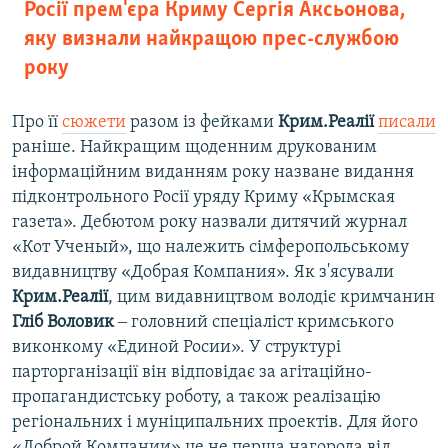
Росії прем'єра Криму Сергія Аксьонова,
яку визнали найкращою прес-службою
року
Про її
сюжети
разом із фейками
Крим.Реалії
писали
раніше. Найкращим щоденним друкованим
інформаційним виданням року назване видання
підконтрольного Росії уряду Криму «Крымская
газета». Дебютом року назвали дитячий журнал
«Кот Ученый», що належить сімферопольському
видавництву «Добрая Компания». Як з'ясували
Крим.Реалії
, цим видавництвом володіє кримчанин
Гліб Воловик
‒ головний спеціаліст кримського
виконкому «Единой Росии». У структурі
парторганізації він відповідає за агітаційно-
пропагандистську роботу, а також реалізацію
регіональних і муніципальних проектів. Для його
«Доброй Компании» це не перша нагорода від