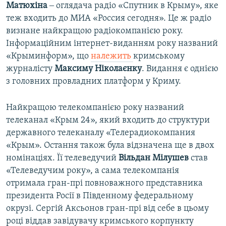
Матюхіна
‒ оглядача радіо «Спутник в Крыму», яке
теж входить до МИА «Россия сегодня». Це ж радіо
визнане найкращою радіокомпанією року.
Інформаційним інтернет-виданням року названий
«Крыминформ», що
належить
кримському
журналісту
Максиму Ніколаєнку
. Видання є однією
з головних провладних платформ у Криму.
Найкращою телекомпанією року названий
телеканал «Крым 24», який входить до структури
державного телеканалу «Телерадиокомпания
«Крым». Остання також була відзначена ще в двох
номінаціях. Її телеведучий
Вільдан Мілушев
став
«Телеведучим року», а сама телекомпанія
отримала гран-прі повноважного представника
президента Росії в Південному федеральному
окрузі. Сергій Аксьонов гран-прі від себе в цьому
році віддав завідувачу кримського корпункту