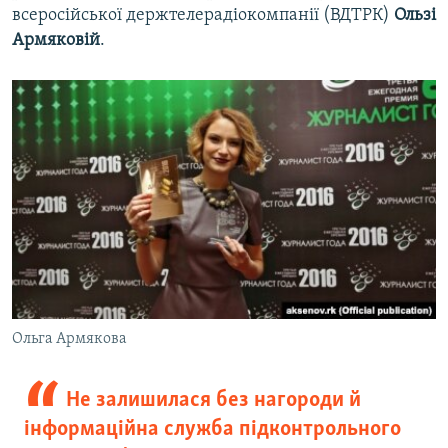
всеросійської держтелерадіокомпанії (ВДТРК)
Ользі
Армяковій
.
Ольга Армякова
Не залишилася без нагороди й
інформаційна служба підконтрольного