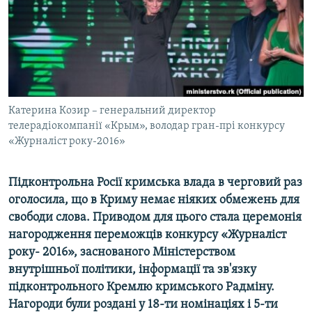
ВІДЕОУРОКИ «ELIFBE»
Русский
СВІДЧЕННЯ ОКУПАЦІЇ
Qırımtatar
УКРАЇНСЬКА ПРОБЛЕМА КРИМУ
ДОЛУЧАЙСЯ!
ІНФОГРАФІКА
Катерина Козир – генеральний директор
телерадіокомпанії «Крым», володар гран-прі конкурсу
«Журналіст року-2016»
Усі сайти RFE/RL
Підконтрольна Росії кримська влада в черговий раз
оголосила, що в Криму немає ніяких обмежень для
свободи слова. Приводом для цього стала церемонія
нагородження переможців конкурсу «Журналіст
року- 2016», заснованого Міністерством
внутрішньої політики, інформації та зв'язку
підконтрольного Кремлю кримського Радміну.
Нагороди були роздані у 18-ти номінаціях і 5-ти