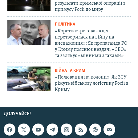
результати кримської операції з
примусу Росії до миру
ПОЛІТИКА
«Короткострокова акція
перетворилася на війну на
виснаження»: Як пропаганда РФ
у Криму пояснює невдачі «СВО»
та залякує «мінними атаками»
ВІЙНА ТА КРИМ
«Полювання на колони». Як ЗСУ
ріжуть військову логістику Росії в
Криму
ДОЛУЧАЙСЯ!