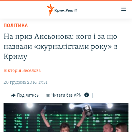
Доступність
посилання
Перейти
ПОЛІТИКА
до
НОВИНИ
На приз Аксьонова: кого і за що
основного
ВОДА.КРИМ
матеріалу
назвали «журналістами року» в
ВІДЕО ТА ФОТО
Перейти
Криму
до
ПОЛІТИКА
основної
Вікторія Веселова
БЛОГИ
навігації
Перейти
20 грудень 2016, 17:31
ПОГЛЯД
до
ІНТЕРВ'Ю
Поділитись
Читати без VPN
пошуку
ВСЕ ЗА ДЕНЬ
СПЕЦПРОЕКТИ
ЯК ОБІЙТИ БЛОКУВАННЯ
ДЕПОРТАЦІЯ