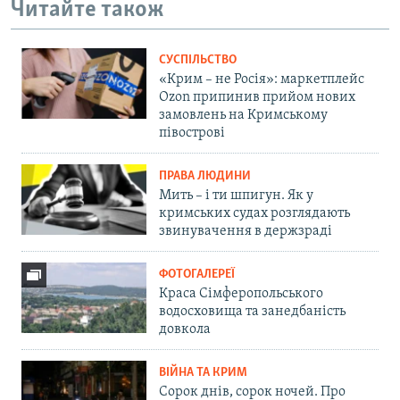
Читайте також
СУСПІЛЬСТВО
«Крим – не Росія»: маркетплейс
Ozon припинив прийом нових
замовлень на Кримському
півострові
ПРАВА ЛЮДИНИ
Мить – і ти шпигун. Як у
кримських судах розглядають
звинувачення в держзраді
ФОТОГАЛЕРЕЇ
Краса Сімферопольського
водосховища та занедбаність
довкола
ВІЙНА ТА КРИМ
Сорок днів, сорок ночей. Про