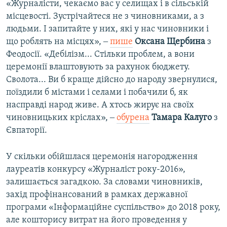
«Журналісти, чекаємо вас у селищах і в сільській
місцевості. Зустрічайтеся не з чиновниками, а з
людьми. І запитайте у них, які у нас чиновники і
що роблять на місцях», ‒
пише
Оксана Щербина
з
Феодосії. «Дебілізм... Стільки проблем, а вони
церемонії влаштовують за рахунок бюджету.
Сволота... Ви б краще дійсно до народу звернулися,
поїздили б містами і селами і побачили б, як
насправді народ живе. А хтось жирує на своїх
чиновницьких кріслах», ‒
обурена
Тамара Калуго
з
Євпаторії.
У скільки обійшлася церемонія нагородження
лауреатів конкурсу «Журналіст року-2016»,
залишається загадкою. За словами чиновників,
захід профінансований в рамках державної
програми «Інформаційне суспільство» до 2018 року,
але кошторису витрат на його проведення у