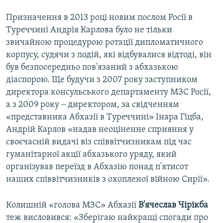
Призначення в 2013 році новим послом Росії в
Туреччині Андрія Карлова було не тільки
звичайною процедурою ротації дипломатичного
корпусу, судячи з подій, які відбувалися відтоді, він
був безпосередньо пов'язаний з абхазькою
діаспорою. Ще будучи з 2007 року заступником
директора консульського департаменту МЗС Росії,
а з 2009 року ‒ директором, за свідченням
«представника Абхазії в Туреччині» Інара Гіцба,
Андрій Карлов «надав неоціненне сприяння у
своєчасній видачі віз співвітчизникам під час
гуманітарної акції абхазького уряду, який
організував переїзд в Абхазію понад п'ятисот
наших співвітчизників з охопленої війною Сирії».
Колишній «голова МЗС» Абхазії
В'ячеслав Чірікба
теж висловився: «Зберігаю найкращі спогади про