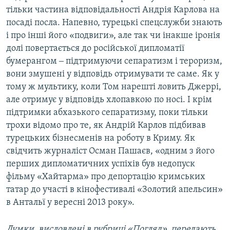
тільки частина відповідальності Андрія Карлова на
посаді посла. Напевно, турецькі спецслужби знають
і про інші його «подвиги», але так чи інакше іронія
долі повертається до російської дипломатії
бумерангом ‒ підтримуючи сепаратизм і тероризм,
вони змушені у відповідь отримувати те саме. Як у
тому ж мультику, коли Том нарешті ловить Джеррі,
але отримує у відповідь хлопавкою по носі. І крім
підтримки абхазького сепаратизму, поки тільки
трохи відомо про те, як Андрій Карлов підбивав
турецьких бізнесменів на роботу в Криму. Як
свідчить журналіст Осман Пашаєв, «одним з його
перших дипломатичних успіхів був недопуск
фільму «Хайтарма» про депортацію кримських
татар до участі в кінофестивалі «Золотий апельсин»
в Антальї у вересні 2013 року».
Думки, висловлені в рубриці «Погляд», передають