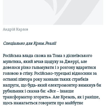
ВІДЕОУРОКИ «ELIFBE»
Русский
СВІДЧЕННЯ ОКУПАЦІЇ
Qırımtatar
УКРАЇНСЬКА ПРОБЛЕМА КРИМУ
ДОЛУЧАЙСЯ!
Андрій Карлов
ІНФОГРАФІКА
Спеціально для Крим.Реалії
Усі сайти RFE/RL
Російська влада схожа на Тома з діснеївського
мультика, який мчав щодуху за Джеррі, але
довелося різко гальмувати і з розгону вдаритися
головою в стіну. Російсько-турецькі відносини за
останні півтора року зазнали таких стрибків
напруги, що будь-який електромонтер вимкнув би
рубильник і сказав би: «Все ‒ інакше
трансформатор згорить». Але Кремль, як і раніше,
щось намагається говорити про майбутнє