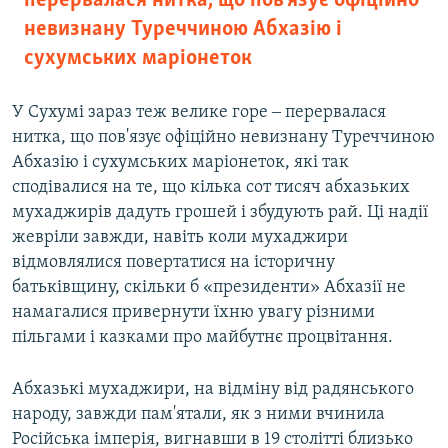
перервалася нитка, що пов'язує офіційно
невизнану Туреччиною Абхазію і
сухумських маріонеток
У Сухумі зараз теж велике горе ‒ перервалася
нитка, що пов'язує офіційно невизнану Туреччиною
Абхазію і сухумських маріонеток, які так
сподівалися на те, що кілька сот тисяч абхазьких
мухаджирів дадуть грошей і збудують рай. Ці надії
жевріли завжди, навіть коли мухаджири
відмовлялися повертатися на історичну
батьківщину, скільки б «президенти» Абхазії не
намагалися привернути їхню увагу різними
пільгами і казками про майбутнє процвітання.
Абхазькі мухаджири, на відміну від радянського
народу, завжди пам'ятали, як з ними вчинила
Російська імперія, вигнавши в 19 столітті близько