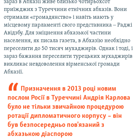
зараз в Абхазії живе близько чотирьохсот
приїжджих з Туреччини етнічних абхазів. Вони
отримали «громадянство» і навіть мають у
місцевому парламенті свого представника ‒ Раджі
Авідзбу. Для зміцнення абхазької частини
населення, як писала газета, в Абхазію необхідно
переселити до 50 тисяч мухаджирів. Однак і тоді, і
зараз бажання переселити турецьких мухаджирів
викликає невдоволення вірменської громади
Абхазії.
Призначення в 2013 році новим
послом Росії в Туреччині Андрія Карлова
було не тільки звичайною процедурою
ротації дипломатичного корпусу – він
був безпосередньо пов'язаний з
абхазькою діаспорою