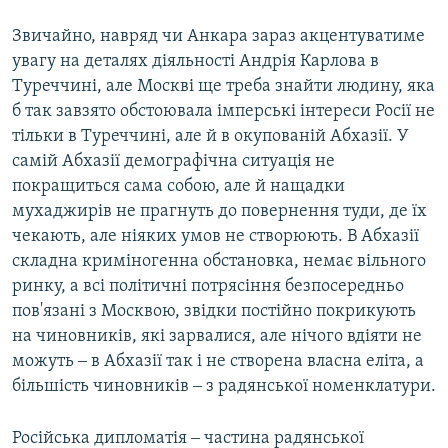
Звичайно, навряд чи Анкара зараз акцентуватиме
увагу на деталях діяльності Андрія Карлова в
Туреччині, але Москві ще треба знайти людину, яка
б так завзято обстоювала імперські інтереси Росії не
тільки в Туреччині, але й в окупованій Абхазії. У
самій Абхазії демографічна ситуація не
покращиться сама собою, але й нащадки
мухаджирів не прагнуть до повернення туди, де їх
чекають, але ніяких умов не створюють. В Абхазії
складна криміногенна обстановка, немає вільного
ринку, а всі політичні потрясіння безпосередньо
пов'язані з Москвою, звідки постійно покрикують
на чиновників, які зарвалися, але нічого вдіяти не
можуть ‒ в Абхазії так і не створена власна еліта, а
більшість чиновників ‒ з радянської номенклатури.
Російська дипломатія ‒ частина радянської