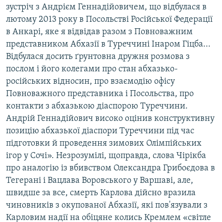
зустріч з Андрієм Геннадійовичем, що відбулася в
лютому 2013 року в Посольстві Російської Федерації
в Анкарі, яке я відвідав разом з Повноважним
представником Абхазії в Туреччині Інаром Гіцба...
Відбулася досить ґрунтовна дружня розмова з
послом і його колегами про стан абхазько-
російських відносин, про взаємодію офісу
Повноважного представника і Посольства, про
контакти з абхазькою діаспорою Туреччини.
Андрій Геннадійович високо оцінив конструктивну
позицію абхазької діаспори Туреччини під час
підготовки й проведення зимових Олімпійських
ігор у Сочі». Незрозумілі, щоправда, слова Чірікба
про аналогію із вбивством Олександра Грибоєдова в
Тегерані і Вацлава Воровського у Варшаві, але,
швидше за все, смерть Карлова дійсно вразила
чиновників з окупованої Абхазії, які пов'язували з
Карловим надії на обіцяне колись Кремлем «світле