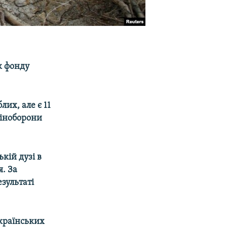
к фонду
лих, але є 11
Міноборони
ькій дузі в
я. За
езультаті
українських