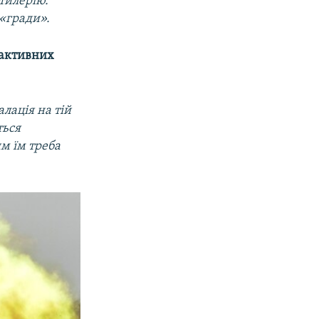
тилерію.
 «гради».
 активних
лація на тій
ться
им їм треба