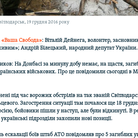
ітлодарськ, 19 грудня 2016 року
і
«Ваша Свобода»
: Віталій Дейнега, волонтер, засновни
живим»;
Андрій Білецький, народний депутат України.
иков: На Донбасі за минулу добу немає, на щастя, загиб
раїнських військових. Про це повідомили сьогодні в 
нені під час ворожих обстрілів на так званій Світлодарс
цевого. Загострення ситуації там почалося ще 18 грудн
сією, бойовики пішли у наступ, але були відкинуті. В р
українські підрозділи захопили нові позиції.
 ескалації боїв штаб АТО повідомляв про 5 загиблих 