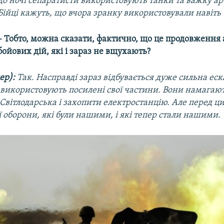
до ночі сепаратисти використовують танки та важку ар
Бійці кажуть, що
вчора зранку використовували навіть
– Тобто, можна сказати, фактично, що це продовження
бойових дій, які і зараз не вщухають?
ер):
Так. Насправді зараз
відбувається дуже сильна еска
 використовують посилені свої частини. Вони намагаю
Світлодарська і захопити електростанцію. Але перед ц
ії оборони, які були нашими, і які тепер стали нашими.