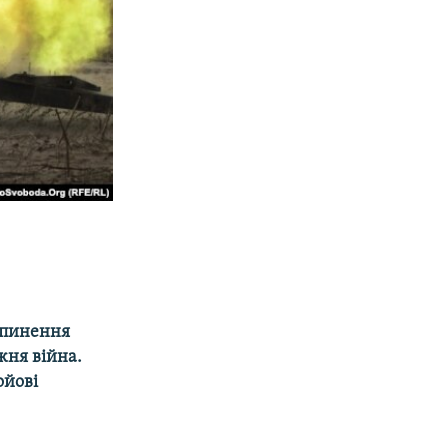
рипинення
жня війна.
ойові