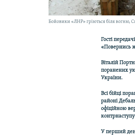
Бойовики «ЛНР» гріються біля вогню, Св
Гості передач
«Повернись 
Віталій Портн
поранених ук
України.
Всі бійці пора
районі Дебаль
офіційною вер
контрнаступу 
У перший день