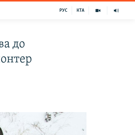
РУС
КТА
ва до
лонтер