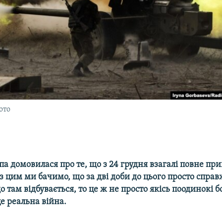
ото
па домовилася про те, що з 24 грудня взагалі повне п
з цим ми бачимо, що за дві доби до цього просто справ
о там відбувається, то це ж не просто якісь поодинокі б
це реальна війна.