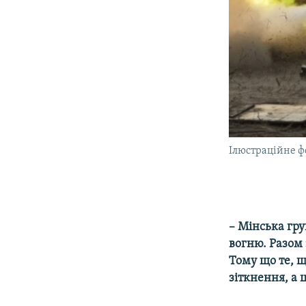
Ілюстраційне ф
– Мінська гру
вогню. Разом 
Тому що те, щ
зіткнення, а 