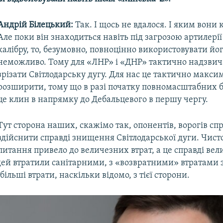
Андрій Білецький:
Так. І щось не вдалося. І яким вони
Але поки він знаходиться навіть під загрозою артилері
калібру, то, безумовно, повноцінно використовувати йог
неможливо. Тому для «ЛНР» і «ДНР» тактично надзвич
зрізати Світлодарську дугу. Для нас це тактично максим
розширити, тому що в разі початку повномасштабних 
це клин в напрямку до Дебальцевого в першу чергу.
Тут сторона наших, скажімо так, опонентів, ворогів сп
здійснити справді знищення Світлодарської дуги. Чист
питання привело до величезних втрат, а це справді вел
дей втратили санітарними, з «возвратними» втратами 
 більші втрати, наскільки відомо, з тієї сторони.