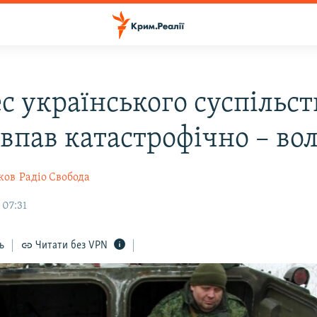
с українського суспільст
 впав катастрофічно – во
ков
Радіо Свобода
 07:31
ь
Читати без VPN