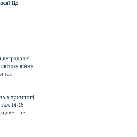
лося? Це
і деградація
 світову війну
тичне
чна в принципі
 там 14-15
ьцеве – це
.