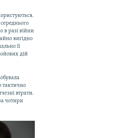
 користуються.
ї середнього
о в разі війни
айно вигідно
ально її
бойових дій
робувала
о тактично
ичезні втрати.
за чотири