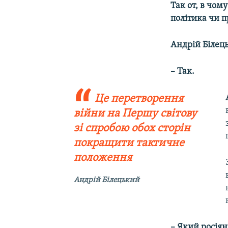
Так от, в чом
політика чи п
Андрій Білец
– Так.
Це перетворення
війни на Першу світову
зі спробою обох сторін
покращити тактичне
положення
Андрій Білецький
– Який росіян