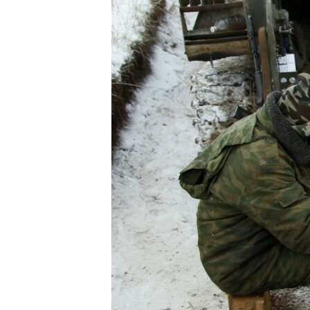
ВІДЕОУРОКИ «ELIFBE»
СВІДЧЕННЯ ОКУПАЦІЇ
УКРАЇНСЬКА ПРОБЛЕМА КРИМУ
ІНФОГРАФІКА