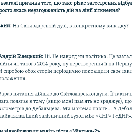
у взагалі причина того, що таке різке загострення відбу
росто якась неузгодженість дій на лінії зіткнення?
ький:
На Світлодарській дузі, в конкретному випадку?
Андрій Білецький:
Ні. Це навряд чи політика. Це взагал
війни як такої з 2014 року, ну перетворення її на Першу
зі спробою обох сторін періодично покращити своє так
положення.
Зараз питання дійшло до Світлодарської дуги. Її такти
вага полягає в тому (якщо мені пам'ять не зраджує), що
кілометрів до Дебальцева. Ми можемо навіть... А Дебал
найважливіший залізничний вузол між «ЛНР» і «ДНР»
и відвойовували навіть після «Мінська-2».