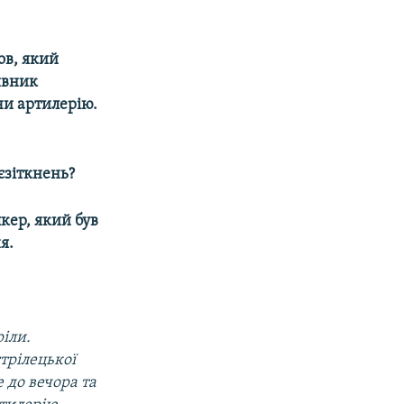
ов, який
ивник
чи артилерію.
єзіткнень?
кер, який був
я.
ріли.
стрілецької
 до вечора та