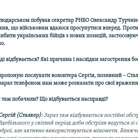
ітлодарськом побував секретар РНБО Олександр Турчин
мив, що військовим вдалося просунутися вперед. Прот
ибити українських бійців з нових позицій, застосовую
о.
і відбувається? Які причина і наслідки загострення бо
пропоную послухати волонтера Сергія, позивний – Стал
 зараз телефоном нам може розказати про свої враженн
 там побачили? Що відбувається насправді?
Сергій (Сталкер):
Зараз там відбуваються постійні обст
Здебільшого у світлий період доби обстріли ведуться зі 
зброї, але активно використовуються міномети. Ближче