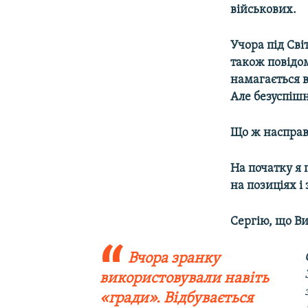
військових.
Учора під Св
також повідо
намагається в
Але безуспішн
Що ж насправд
На початку я 
на позиціях і
Сергію, що Ви
Вчора зранку
використовували навіть
«гради». Відбувається