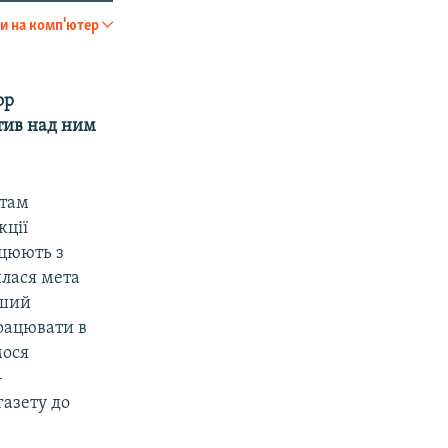
и на комп'ютер
SHARE
ор
тив над ним
 там
кції
ацюють з
илася мета
нший
працювати в
мося
-
газету до