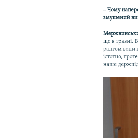
‒ Чому напере
змушений вий
Мержвинськ
ще в травні. 
рангом вони 
істотно, прот
наше держпід