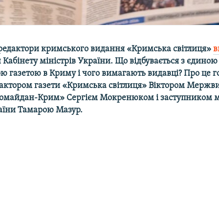
 редактори кримського видання «Кримська світлиця»
в
н Кабінету міністрів України. Що відбувається з єдиною
ю газетою в Криму і чого вимагають видавці? Про це г
актором газети «Кримська світлиця» Віктором Мержв
омайдан-Крим» Сергієм Мокренюком і заступником м
аїни Тамарою Мазур.