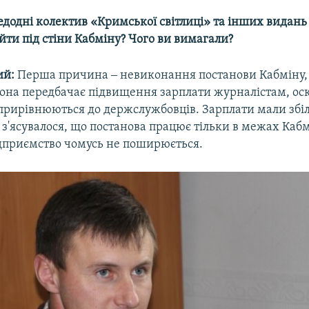
додні колектив «Кримської світлиці» та інших видань
ти під стіни Кабміну? Чого ви вимагали?
ий:
Перша причина ‒ невиконання постанови Кабміну, 
Вона передбачає підвищення зарплати журналістам, оск
прирівнюються до держслужбовців. Зарплати мали зб
е з'ясувалося, що постанова працює тільки в межах Кабм
приємство чомусь не поширюється.