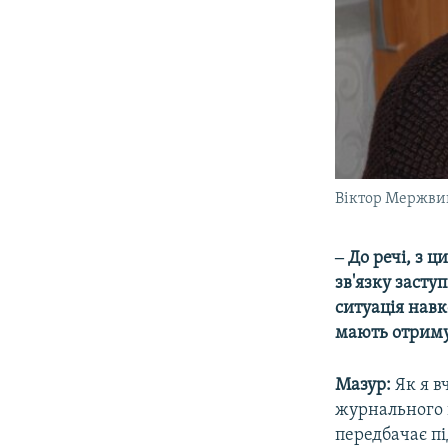
Віктор Мержви
‒ До речі, з
зв'язку засту
ситуація навк
мають отриму
Мазур:
Як я в
журнального 
передбачає п