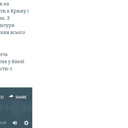
я на
оти в Криму і
ни. З
льтури
ення всього
зета
тня у Києві
стю з
ED
SHARE
21:47