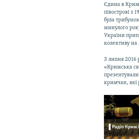
​Єдина в Кри
півострові з 
була трибуною
минулого рок
України припи
колективу на 
З липня 2016 
«Кримська сві
презентували
кримчан, які 