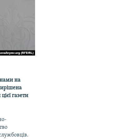
 нами на
 вирішена
цієї газети
но-
тво
службовців.