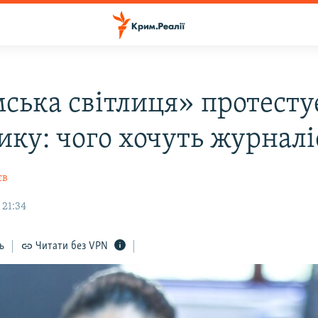
ська світлиця» протесту
ику: чого хочуть журналі
єв
 21:34
ь
Читати без VPN