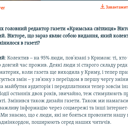
Завантажит
yer
EMBED
тях головний редактор газети «Кримська світлиця» Вікт
. Вікторе, що зараз являє собою видання, який колек
інилося в газеті?
ий
: Колектив ‒ на 95% люди, пов'язані з Кримом: ті, хто
 довгий час прожив. Деякі люди зі старого складу реда
материк, коли газета ще виходила у Криму, і тепер пр
ується змін ‒ у зв'язку з переїздом в першу чергу змін
а майбутня аудиторія і передплатники тепер зовсім і
одії останніх двох років, звичайно, теж стимулюють 
ті. Змінився також дизайн газети. Також ми намагає
ажливу інформацію через соцмережі та інші інтернет
и знаємо, що є люди, які не бояться провозити нашу 
адмінкордон, поширюють серед наших читачів.