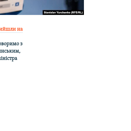
ийшли на
оворимо з
инським,
іністра