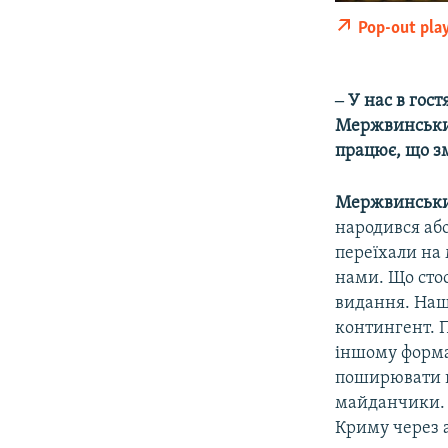
Pop-out pla
‒ У нас в гос
Мержвинський
працює, що зм
Мержвинськ
народився або
переїхали на 
нами. Що стос
видання. Наш
контингент. П
іншому форма
поширювати в
майданчики. М
Криму через 