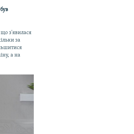
 був
що з'явилася
ільки за
ільшитися
іну, а на