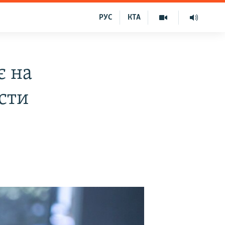
РУС
КТА
є на
сти