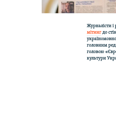
Журналісти і
мітинг
до сті
україномовно
головним ред
головою «Євр
культури Укр