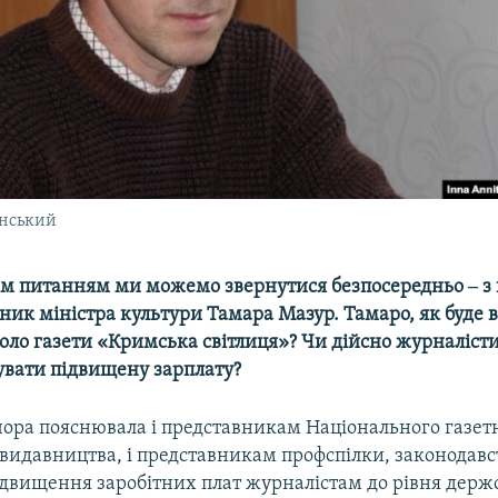
нський
 цим питанням ми можемо звернутися безпосередньо ‒ з
пник міністра культури Тамара Мазур. Тамаро, як буде
оло газети «Кримська світлиця»? Чи дійсно журналісти 
вати підвищену зарплату?
чора пояснювала і представникам Національного газет
видавництва, і представникам профспілки, законодавс
ідвищення заробітних плат журналістам до рівня держ