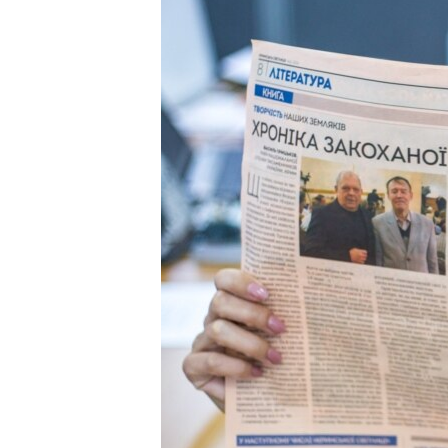
ВІДЕОУРОКИ «ELIFBE»
СВІДЧЕННЯ ОКУПАЦІЇ
УКРАЇНСЬКА ПРОБЛЕМА КРИМУ
ІНФОГРАФІКА