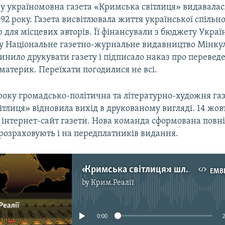
му україномовна газета «Кримська світлиця» видавалас
1992 року. Газета висвітлювала життя української спільн
 для місцевих авторів. Її фінансували з бюджету Украї
у Національне газетно-журнальне видавництво Мінку
нило друкувати газету і підписало наказ про перевед
материк. Переїхати погодилися не всі.
року громадсько-політична та літературно-художня га
тлиця» відновила вихід в друкованому вигляді. 14 жов
 інтернет-сайт газети. Нова команда сформована повні
розраховують і на передплатників видання.
«Кримська світлиця»: шлях на півострів
EMB
by
Крим.Реалії
No media source currently available
0:00