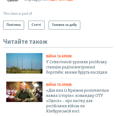
This item is part of
Політика
Статті
Головне за добу
Читайте також
ВІЙНА ТА КРИМ
У Севастополі уразили російську
станцію радіоелектронної
боротьби: якими будуть наслідки
ВІЙНА ТА КРИМ
«Для них із Кримом розпочнеться
важка історія»: командир ОТУ
«Одеса» – про пастку для
російських військ на
Кінбурнській косі