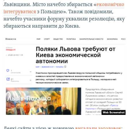
Львівщини. Місто начебто збирається «
економічно
інтегруватися
з Польщею». Також повідомили,
начебто учасники форуму ухвалили резолюцію, яку
збираються направити до Києва.
Деякі сайти з цією ж новиною
вигадали заголовок
: