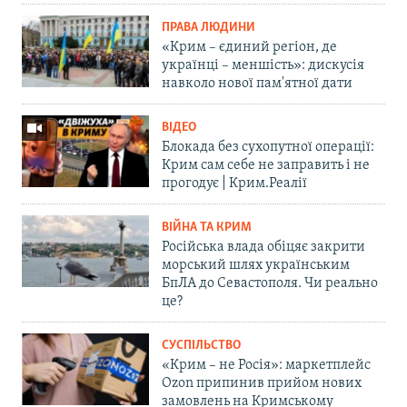
ПРАВА ЛЮДИНИ
«Крим – єдиний регіон, де
українці – меншість»: дискусія
навколо нової пам'ятної дати
ВІДЕО
Блокада без сухопутної операції:
Крим сам себе не заправить і не
прогодує | Крим.Реалії
ВІЙНА ТА КРИМ
Російська влада обіцяє закрити
морський шлях українським
БпЛА до Севастополя. Чи реально
це?
СУСПІЛЬСТВО
«Крим – не Росія»: маркетплейс
Ozon припинив прийом нових
замовлень на Кримському