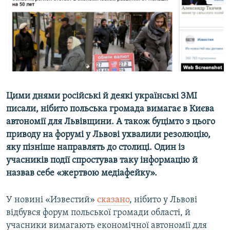
ВІДЕОУРОКИ «ELIFBE»
Русский
СВІДЧЕННЯ ОКУПАЦІЇ
Qırımtatar
УКРАЇНСЬКА ПРОБЛЕМА КРИМУ
ДОЛУЧАЙСЯ!
ІНФОГРАФІКА
Цими днями російські й деякі українські ЗМІ
писали, нібито польська громада вимагає в Києва
Усі сайти RFE/RL
автономії для Львівщини. А також буцімто з цього
приводу на форумі у Львові ухвалили резолюцію,
яку пізніше направлять до столиці. Один із
учасників події спростував таку інформацію й
назвав себе «жертвою медіафейку».
У новині «Известий»
сказано
, нібито у Львові
відбувся форум польської громади області, й
учасники вимагають економічної автономії для