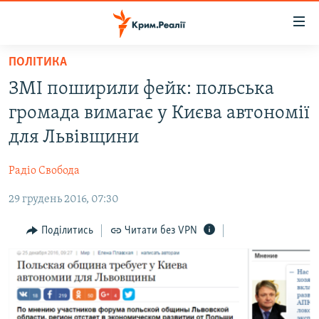
Доступність
посилання
Перейти
ПОЛІТИКА
до
НОВИНИ
ЗМІ поширили фейк: польська
основного
ВОДА.КРИМ
матеріалу
громада вимагає у Києва автономії
ВІДЕО ТА ФОТО
Перейти
для Львівщини
до
ПОЛІТИКА
основної
Радіо Свобода
БЛОГИ
навігації
Перейти
29 грудень 2016, 07:30
ПОГЛЯД
до
ІНТЕРВ'Ю
Поділитись
Читати без VPN
пошуку
ВСЕ ЗА ДЕНЬ
СПЕЦПРОЕКТИ
ЯК ОБІЙТИ БЛОКУВАННЯ
ДЕПОРТАЦІЯ