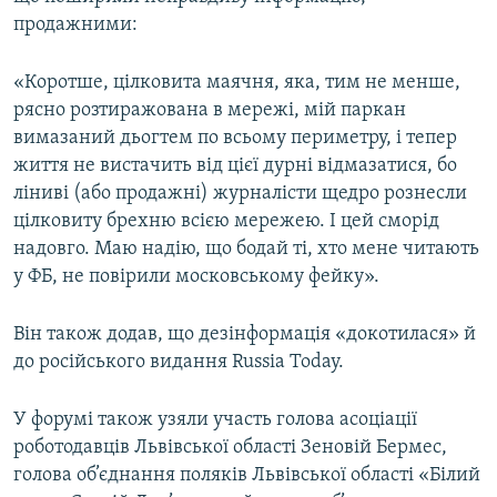
продажними:
«Коротше, цілковита маячня, яка, тим не менше,
рясно розтиражована в мережі, мій паркан
вимазаний дьогтем по всьому периметру, і тепер
життя не вистачить від цієї дурні відмазатися, бо
ліниві (або продажні) журналісти щедро рознесли
цілковиту брехню всією мережею. І цей сморід
надовго. Маю надію, що бодай ті, хто мене читають
у ФБ, не повірили московському фейку».
Він також додав, що дезінформація «докотилася» й
до російського видання Russia Today.
У форумі також узяли участь голова асоціації
роботодавців Львівської області Зеновій Бермес,
голова об’єднання поляків Львівської області «Білий