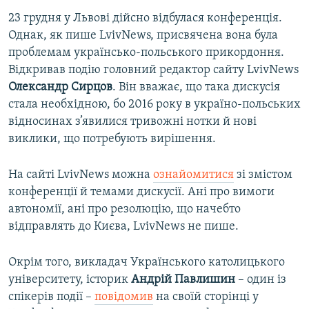
23 грудня у Львові дійсно відбулася конференція.
Однак, як пише LvivNews, присвячена вона була
проблемам українсько-польського прикордоння.
Відкривав подію головний редактор сайту LvivNews
Олександр Сирцов
. Він вважає, що така дискусія
стала необхідною, бо 2016 року в україно-польських
відносинах з’явилися тривожні нотки й нові
виклики, що потребують вирішення.
На сайті LvivNews можна
ознайомитися
зі змістом
конференції й темами дискусії. Ані про вимоги
автономії, ані про резолюцію, що начебто
відправлять до Києва, LvivNews не пише.
Окрім того, викладач Українського католицького
університету, історик
Андрій Павлишин
– один із
спікерів події –
повідомив
на своїй сторінці у