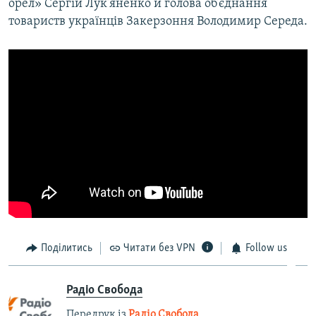
орел» Сергій Лук’яненко й голова об’єднання
товариств українців Закерзоння Володимир Середа.
Поділитись
Читати без VPN
Follow us
Радіо Свобода
Передрук із
Радіо Свобода