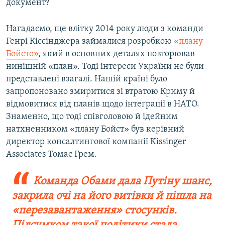
документ?
Нагадаємо, ще влітку 2014 року люди з команди
Генрі Кіссінджера займалися розробкою
«плану
Бойсто»
, який в основних деталях повторював
нинішній «план». Тоді інтереси України не були
представлені взагалі. Нашій країні було
запропоновано змиритися зі втратою Криму й
відмовитися від планів щодо інтеграції в НАТО.
Знаменно, що тоді співголовою й ідейним
натхненником «плану Бойст» був керівний
директор консалтингової компанії Kissinger
Associates Томас Грем.
Команда Обами дала Путіну шанс,
закрила очі на його витівки й пішла на
«перезавантаження» стосунків.