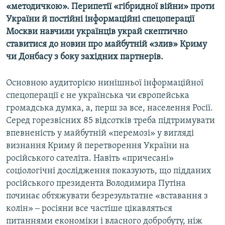
«методичкою». Перипетії «гібридної війни» проти
України й постійні інформаційні спецоперації
Москви навчили українців украй скептично
ставитися до новин про майбутній «злив» Криму
чи Донбасу з боку західних партнерів.
Основною аудиторією нинішньої інформаційної
спецоперації є не українська чи європейська
громадська думка, а, перш за все, населення Росії.
Серед горезвісних 85 відсотків треба підтримувати
впевненість у майбутній «перемозі» у вигляді
визнання Криму й перетворення України на
російського сателіта. Навіть «причесані»
соціологічні дослідження показують, що підданих
російського президента Володимира Путіна
починає обтяжувати безрезультатне «вставання з
колін» ‒ росіяни все частіше цікавляться
питаннями економіки і власного добробуту, ніж