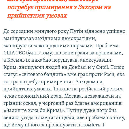
потребує примирення з Заходом на
прийнятних умовах
До середини минулого року Путін відносно успішно
маніпулював західними демократіями,
манкіруючи міжнародними нормами. Проблема
США і ЄС була в тому, що вони грали за правилами,
а Кремль їх нахабно порушував, анексувавши
Крим, знищуючи людей на Донбасі й у Сирії. Тепер
статус «світового бандита» вже грає проти Росії, яка
гостро потребує примирення з Заходом на
прийнятних умовах. Інакше на російський режим
чекає економічний крах. Москва, незважаючи на
грізний оскал, у черговий раз благає американців:
«Залиште хоча би Крим!». Путіну дуже потрібна
велика угода з американцями, але проблема в тому,
що йому нічого запропонувати натомість. І