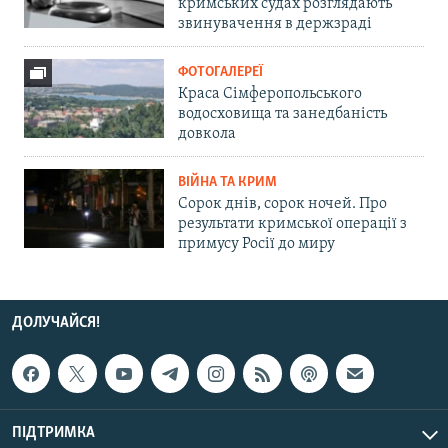
кримських судах розглядають
звинувачення в держзраді
ФОТОГАЛЕРЕЇ
Краса Сімферопольського
водосховища та занедбаність
довкола
ВІЙНА ТА КРИМ
Сорок днів, сорок ночей. Про
результати кримської операції з
примусу Росії до миру
ДОЛУЧАЙСЯ!
ПІДТРИМКА