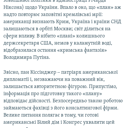
зовнішньої політики в адміністрації Річарда
Ніксона) щодо України. Впало в око, що «план» аж
надто повторює заповітні кремлівські мрії:
американці визнають Крим, Україна і країни СНД
залишаються в орбіті Москви; світ ділиться на
сфери впливу. В нібито «плані» колишнього
держсекретаря США, немов у каламутній воді,
відобразилася остання «кримська фантазія»
Володимира Путіна.
Звісно, пан Кіссінджер ‒ патріарх американської
дипломатії і, незважаючи на поважний вік,
залишається авторитетною фігурою. Припустімо,
інформація про підготовку такого «плану»
відповідає дійсності. Безпосередньо такою роботою
займаються фахівці з його консалтингової фірми.
Велике питання полягає в тому, чи готові
американські Білий дім і Конгрес ухвалити цей