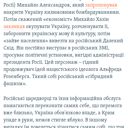
Росії) Михайло Александров, який
запропонував
накрити Україну килимовими бомбардуваннями.
Потім скажений «економіст» Михайло Хазін
закликав
окупувати Україну, розчленувати її,
заборонити українську мову й культуру, потім
«зайве населення» вивезти на російський Далекий
Схід. Він постійно виступає в російських ЗМІ,
просуває політичні установки, вигідні адміністрації
президента Росії. Цей персонаж ‒ гідний
продовжувач ідей нацистського ідеолога Альфреда
Розенберга. Такий собі російський «гібридний
фашизм».
Російські царедворці та їхня інформаційна обслуга
намагаються переконати самих себе, що перемога
вже близько, Україна обов'язково впаде, а Крим
упаде в руки, немов стигле яблуко. В іншому
випадку їм доведеться зізнатися самим собі, що три