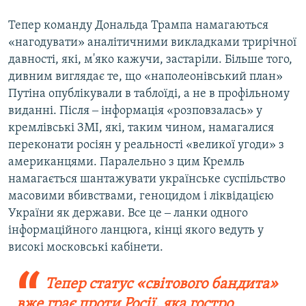
Тепер команду Дональда Трампа намагаються
«нагодувати» аналітичними викладками трирічної
давності, які, м'яко кажучи, застаріли. Більше того,
дивним виглядає те, що «наполеонівський план»
Путіна опублікували в таблоїді, а не в профільному
виданні. Після ‒ інформація «розповзалась» у
кремлівські ЗМІ, які, таким чином, намагалися
переконати росіян у реальності «великої угоди» з
американцями. Паралельно з цим Кремль
намагається шантажувати українське суспільство
масовими вбивствами, геноцидом і ліквідацією
України як держави. Все це ‒ ланки одного
інформаційного ланцюга, кінці якого ведуть у
високі московські кабінети.
Тепер статус «світового бандита»
вже грає проти Росії, яка гостро