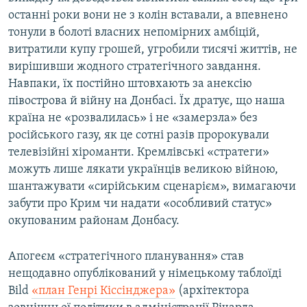
останні роки вони не з колін вставали, а впевнено
тонули в болоті власних непомірних амбіцій,
витратили купу грошей, угробили тисячі життів, не
вирішивши жодного стратегічного завдання.
Навпаки, їх постійно штовхають за анексію
півострова й війну на Донбасі. Їх дратує, що наша
країна не «розвалилась» і не «замерзла» без
російського газу, як це сотні разів пророкували
телевізійні хіроманти. Кремлівські «стратеги»
можуть лише лякати українців великою війною,
шантажувати «сирійським сценарієм», вимагаючи
забути про Крим чи надати «особливий статус»
окупованим районам Донбасу.
Апогеєм «стратегічного планування» став
нещодавно опублікований у німецькому таблоїді
Bild
«план Генрі Кіссінджера»
(архітектора