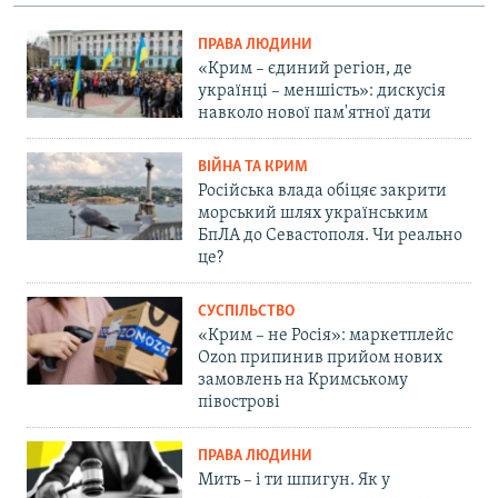
ПРАВА ЛЮДИНИ
«Крим – єдиний регіон, де
українці – меншість»: дискусія
навколо нової пам'ятної дати
ВІЙНА ТА КРИМ
Російська влада обіцяє закрити
морський шлях українським
БпЛА до Севастополя. Чи реально
це?
СУСПІЛЬСТВО
«Крим – не Росія»: маркетплейс
Ozon припинив прийом нових
замовлень на Кримському
півострові
ПРАВА ЛЮДИНИ
Мить – і ти шпигун. Як у