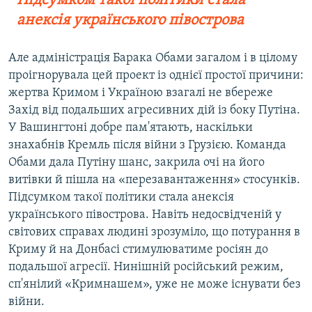
Підсумком такої політики стала
анексія українського півострова
Але адміністрація Барака Обами загалом і в цілому
проігнорувала цей проект із однієї простої причини:
жертва Кримом і Україною взагалі не вбереже
Захід від подальших агресивних дій із боку Путіна.
У Вашингтоні добре пам'ятають, наскільки
знахабнів Кремль після війни з Грузією. Команда
Обами дала Путіну шанс, закрила очі на його
витівки й пішла на «перезавантаження» стосунків.
Підсумком такої політики стала анексія
українського півострова. Навіть недосвідченій у
світових справах людині зрозуміло, що потурання в
Криму й на Донбасі стимулюватиме росіян до
подальшої агресії. Нинішній російський режим,
сп'янілий «Кримнашем», уже не може існувати без
війни.