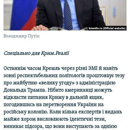
ВІДЕОУРОКИ «ELIFBE»
Русский
СВІДЧЕННЯ ОКУПАЦІЇ
Qırımtatar
УКРАЇНСЬКА ПРОБЛЕМА КРИМУ
ДОЛУЧАЙСЯ!
Володимир Путін
ІНФОГРАФІКА
Спеціально для Крим.Реалії
Усі сайти RFE/RL
Останнім часом Кремль через різні ЗМІ й навіть
зовні респектабельних політологів проштовхує тезу
про майбутню «велику угоду» з адміністрацією
Дональда Трампа. Нібито американці можуть
відкласти питання Криму в дальній ящик,
погодившись на перетворення України на
російську колонію. Коли кілька експертів і видань
майже хором висловлюють ідентичні тези,
виникає підозра, що вони виступають за однією