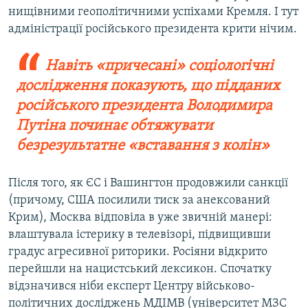
нищівними геополітичними успіхами Кремля. І тут
адміністрації російського президента крити нічим.
Навіть «причесані» соціологічні
дослідження показують, що підданих
російського президента Володимира
Путіна починає обтяжувати
безрезультатне «вставання з колін»
Після того, як ЄС і Вашингтон продовжили санкції
(причому, США посилили тиск за анексований
Крим), Москва відповіла в уже звичній манері:
влаштувала істерику в телевізорі, підвищивши
градус агресивної риторики. Росіяни відкрито
перейшли на нацистський лексикон. Спочатку
відзначився ніби експерт Центру військово-
політичних досліджень МДІМВ (університет МЗС