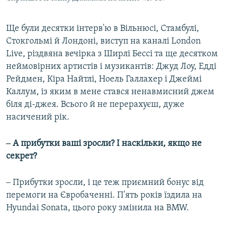
Ще були десятки інтерв'ю в Вільнюсі, Стамбулі,
Стокгольмі й Лондоні, виступ на каналі London
Live, різдвяна вечірка з Ширлі Бессі та ще десятком
неймовірних артистів і музикантів: Джуд Лоу, Едді
Рейдмен, Кіра Найтлі, Ноель Галлахер і Джеймі
Каллум, із яким в мене стався ненавмисний джем
біля ді-джея. Всього й не перерахуєш, дуже
насичений рік.
‒ А прибутки ваші зросли? І наскільки, якщо не
секрет?
‒ Прибутки зросли, і це теж приємний бонус від
перемоги на Євробаченні. П'ять років їздила на
Hyundai Sonata, цього року змінила на BMW.