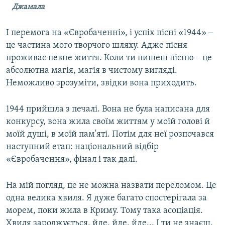
Джамала
І перемога на «Євробаченні», і успіх пісні «1944» ‒
це частина мого творчого шляху. Адже пісня
проживає певне життя. Коли ти пишеш пісню ‒ це
абсолютна магія, магія в чистому вигляді.
Неможливо зрозуміти, звідки вона приходить.
1944 прийшла з печалі. Вона не була написана для
конкурсу, вона жила своїм життям у моїй голові й
моїй душі, в моїй пам'яті. Потім для неї розпочався
наступний етап: національний відбір
«Євробачення», фінал і так далі.
На мій погляд, це не можна назвати переломом. Це
одна велика хвиля. Я дуже багато спостерігала за
морем, поки жила в Криму. Тому така асоціація.
Хвиля зароджується, йде, йде, йде... І ти не знаєш,