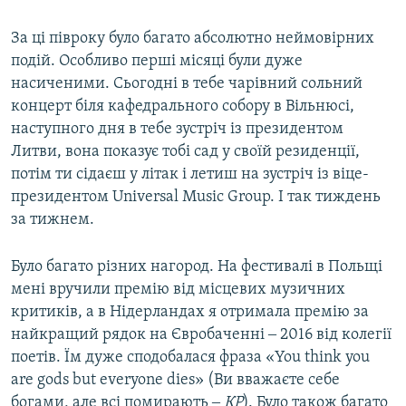
За ці півроку було багато абсолютно неймовірних
подій. Особливо перші місяці були дуже
насиченими. Сьогодні в тебе чарівний сольний
концерт біля кафедрального собору в Вільнюсі,
наступного дня в тебе зустріч із президентом
Литви, вона показує тобі сад у своїй резиденції,
потім ти сідаєш у літак і летиш на зустріч із віце-
президентом Universal Music Group. І так тиждень
за тижнем.
Було багато різних нагород. На фестивалі в Польщі
мені вручили премію від місцевих музичних
критиків, а в Нідерландах я отримала премію за
найкращий рядок на Євробаченні ‒ 2016 від колегії
поетів. Їм дуже сподобалася фраза «You think you
are gods but everyone dies» (Ви вважаєте себе
богами, але всі помирають ‒
КР
). Було також багато