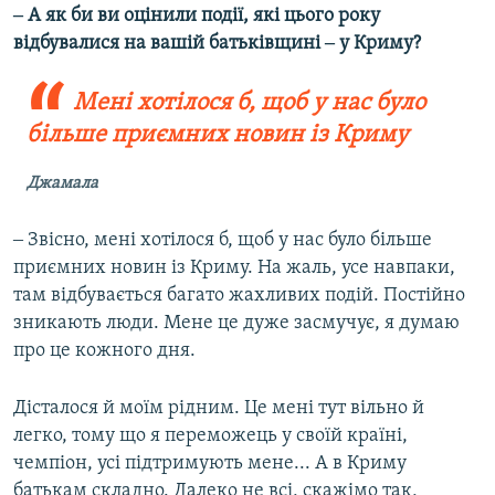
‒ А як би ви оцінили події, які цього року
відбувалися на вашій батьківщині ‒ у Криму?
Мені хотілося б, щоб у нас було
більше приємних новин із Криму
Джамала
‒ Звісно, мені хотілося б, щоб у нас було більше
приємних новин із Криму. На жаль, усе навпаки,
там відбувається багато жахливих подій. Постійно
зникають люди. Мене це дуже засмучує, я думаю
про це кожного дня.
Дісталося й моїм рідним. Це мені тут вільно й
легко, тому що я переможець у своїй країні,
чемпіон, усі підтримують мене... А в Криму
батькам складно. Далеко не всі, скажімо так,