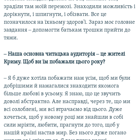
зраділи там моїй перемозі. Знаходили можливість і
дорікнути, і шпигнути, і обізвати. Все це
позначилося на їхньому здоров'ї. Зараз моє головне
завдання ‒ допомогти батькам трошки прийти до
тями.
‒ Наша основна читацька аудиторія ‒ це жителі
Криму. Щоб ви їм побажали цього року?
‒ Я б дуже хотіла побажати нам усім, щоб ми були
добрішими й намагалися знаходити якомога
більше любові в усьому. Я знаю, що це звучить
доволі абстрактно. Але насправді, через те, що ми
всі озлоблені, ми всі втрачаємо від цього. Дуже
хочеться, щоб у новому році ми знайшли в собі
сили мріяти, любити, прагнути до того, щоб у
нашій країні настав мир. Без нього дуже погано