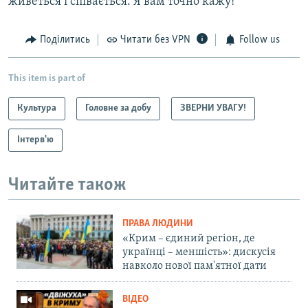
живеться і співається. Я вам точно кажу!
Поділитись
Читати без VPN
Follow us
This item is part of
Культура
Головне за добу
ЗВЕРНИ УВАГУ!
Інтерв'ю
Читайте також
ПРАВА ЛЮДИНИ
«Крим – єдиний регіон, де
українці – меншість»: дискусія
навколо нової пам'ятної дати
ВІДЕО