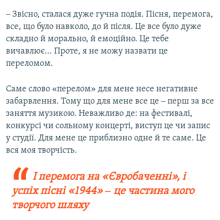
‒ Звісно, сталася дуже гучна подія. Пісня, перемога,
все, що було навколо, до й після. Це все було дуже
складно й морально, й емоційно. Це тебе
вичавлює... Проте, я не можу назвати це
переломом.
Саме слово «перелом» для мене несе негативне
забарвлення. Тому що для мене все це ‒ перш за все
заняття музикою. Неважливо де: на фестивалі,
конкурсі чи сольному концерті, виступ це чи запис
у студії. Для мене це приблизно одне й те саме. Це
вся моя творчість.
І перемога на «Євробаченні», і
успіх пісні «1944» ‒ це частина мого
творчого шляху