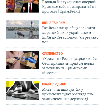
Блокада без сухопутної операції:
Крим сам себе не заправить і не
прогодує | Крим.Реалії
ВІЙНА ТА КРИМ
Російська влада обіцяє закрити
морський шлях українським
БпЛА до Севастополя. Чи реально
це?
СУСПІЛЬСТВО
«Крим – не Росія»: маркетплейс
Ozon припинив прийом нових
замовлень на Кримському
півострові
ПРАВА ЛЮДИНИ
Мить – і ти шпигун. Як у
кримських судах розглядають
звинувачення в держзраді