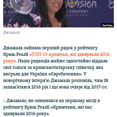
ВІДЕОУРОКИ «ELIFBE»
Русский
СВІДЧЕННЯ ОКУПАЦІЇ
Qırımtatar
УКРАЇНСЬКА ПРОБЛЕМА КРИМУ
ДОЛУЧАЙСЯ!
Джамала
ІНФОГРАФІКА
Джамала зайняла перший рядок у рейтингу
Крим.Реалії
«ТОП-10 кримчан, які здивували 2016
Усі сайти RFE/RL
року»
. Наша редакція майже одностайно віддала
свої голоси за кримськотатарську співачку, яка
виграла для України «Євробачення». У
новорічному інтерв'ю Джамала розповіла, чим їй
запам'ятався 2016 рік і що вона очікує від 2017-го.
‒ Джамало, ви опинилися на першому місці в
рейтингу Крим.Реалії «Кримчани, які нас
здивували 2016 року».