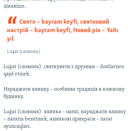
цікавіше.
Свято – bayram keyfi, святковий
настрій – bayram keyfi, Новий рік – Yañı
yıl
Luğat (словник)
Luğat (словник): святкувати з друзями – dostlarnen
qayd etmek.
Наряджати ялинку – особлива традиція в кожному
будинку.
Luğat (словник): ялинка – narat, наряджати ялинку
– naratnı bezetmek, ялинкові прикраси – narat
oyuncaqları.