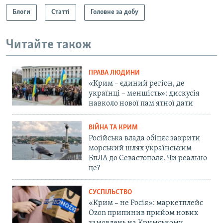
Блоги
Статті
Головне за добу
Читайте також
ПРАВА ЛЮДИНИ
«Крим – єдиний регіон, де
українці – меншість»: дискусія
навколо нової пам'ятної дати
ВІЙНА ТА КРИМ
Російська влада обіцяє закрити
морський шлях українським
БпЛА до Севастополя. Чи реально
це?
СУСПІЛЬСТВО
«Крим – не Росія»: маркетплейс
Ozon припинив прийом нових