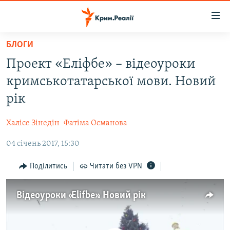
Доступність
посилання
Перейти
БЛОГИ
до
НОВИНИ
Проект «Еліфбе» – відеоуроки
основного
ВОДА.КРИМ
матеріалу
кримськотатарської мови. Новий
ВІДЕО ТА ФОТО
Перейти
рік
до
ПОЛІТИКА
основної
Халісе Зінедін
Фатіма Османова
БЛОГИ
навігації
Перейти
04 січень 2017, 15:30
ПОГЛЯД
до
ІНТЕРВ'Ю
Поділитись
Читати без VPN
пошуку
ВСЕ ЗА ДЕНЬ
Відеоуроки «Elifbe». Новий рік
СПЕЦПРОЕКТИ
ЯК ОБІЙТИ БЛОКУВАННЯ
ДЕПОРТАЦІЯ