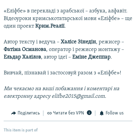
«Еліфбе» в перекладі з арабської – азбука, алфавіт.
Відеоуроки кримськотатарської мови «Еліфбе» – ще
один проект
Крим.Реалії
.
Автор тексту і ведуча –
Халісе Зінедін
, режисер –
Фатіма Османова
, оператор і режисер монтажу –
Ельдар Халілов
, автор ідеї –
Еміне Джеппар
.
Вивчай, пізнавай і застосовуй разом з «Еліфбе»!
Ми чекаємо на ваші побажання і коментарі на
електронну адресу elifbe2015@gmail.com.
Поділитись
Читати без VPN
Follow us
This item is part of