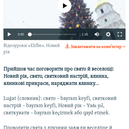
ВІДЕОУРОКИ «ELIFBE»
No media source currently available
Русский
СВІДЧЕННЯ ОКУПАЦІЇ
Qırımtatar
УКРАЇНСЬКА ПРОБЛЕМА КРИМУ
0:00
1:16
ДОЛУЧАЙСЯ!
ІНФОГРАФІКА
Відеоуроки «Elifbe». Новий
Завантажити на комп'ютер
рік
Усі сайти RFE/RL
Прийшов час поговорити про свято й веселощі:
Новий рік, свято, святковий настрій, ялинка,
ялинкові прикраси, наряджати ялинку...
Luğat (словник): свято – bayram keyfi, святковий
настрій – bayram keyfi, Новий рік – Yañı yıl,
святкувати – bayram keçirmek або qayd etmek.
Проводити свята з друзями завжди веселіше й