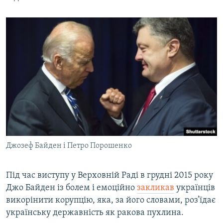
Джозеф Байден і Петро Порошенко
Під час виступу у Верховній Раді в грудні 2015 року
Джо Байден із болем і емоційно
закликав
українців
викорінити корупцію, яка, за його словами, роз’їдає
українську державність як ракова пухлина.