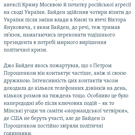
анексії Криму Москвою й початку російської агресії
на сході України. Байден здійснив чотири візити до
України після зміни влади в Києві та втечі Віктора
Януковича, з яким Байден, до речі, теж тримав
зв’язок, намагаючись переконати тодішнього
президента в потребі мирного вирішення
політичної кризи.
Джо Байден якось пожартував, що з Петром
Порошенком він контактує частіше, аніж зі своєю
дружиною. Інтенсивність цих контактів часом
доходила до кількох телефонних дзвінків на день,
кількох розмов на тиждень тощо. Особливо це було
напередодні або після ключових подій – як то
Мінські угоди чи саміти «нормандської четвірки»,
де США не беруть участі, але де Байден із
Порошенком постійно звіряли політичні
годинники.