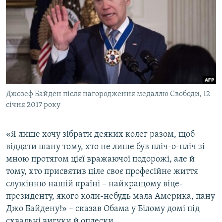
Джозеф Байден після нагородження медаллю Свободи, 12
січня 2017 року
«Я лише хочу зібрати деяких колег разом, щоб
віддати шану тому, хто не лише був пліч-о-пліч зі
мною протягом цієї вражаючої подорожі, але й
тому, хто присвятив ціле своє професійне життя
служінню нашій країні – найкращому віце-
президенту, якого коли-небудь мала Америка, пану
Джо Байдену!» – сказав Обама у Білому домі під
схвальні вигуки й оплески.