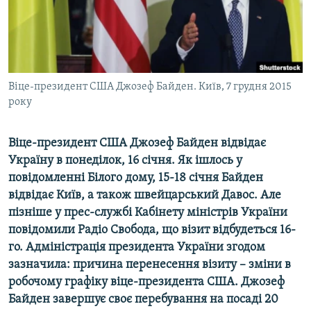
ВІДЕОУРОКИ «ELIFBE»
Русский
СВІДЧЕННЯ ОКУПАЦІЇ
Qırımtatar
УКРАЇНСЬКА ПРОБЛЕМА КРИМУ
ДОЛУЧАЙСЯ!
Віце-президент США Джозеф Байден. Київ, 7 грудня 2015
ІНФОГРАФІКА
року
Віце-президент США Джозеф Байден відвідає
Усі сайти RFE/RL
Україну в понеділок, 16 січня. Як ішлось у
повідомленні Білого дому, 15-18 січня Байден
відвідає Київ, а також швейцарський Давос. Але
пізніше у прес-службі Кабінету міністрів України
повідомили Радіо Свобода, що візит відбудеться 16-
го. Адміністрація президента України згодом
зазначила: причина перенесення візиту – зміни в
робочому графіку віце-президента США.
Джозеф
Байден завершує своє перебування на посаді 20