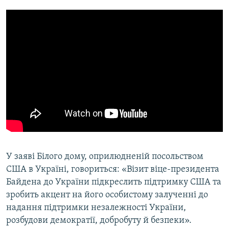
У заяві Білого дому, оприлюдненій посольством
США в Україні, говориться: «Візит віце-президента
Байдена до України підкреслить підтримку США та
зробить акцент на його особистому залученні до
надання підтримки незалежності України,
розбудови демократії, добробуту й безпеки».