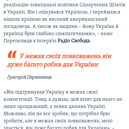
реалізацію зовнішньої політики Сполучених Штатів
в Україні. Він і опікувався Україною, і переймався
нашою країною як високий американський
посадовець. А також як людина – йому Україна й
українці були глибоко симпатичними», – каже
Перепелиця в інтерв’ю
Радіо Свобода
.
У межах своїх повноважень він
дуже багато робив для України
Григорій Перепелиця
«Він підтримував Україну в межах своєї
компетенції. Тому, я думаю, цей візит для нього не
лише прощальний, а певна данина Україні.
Можливо, він не все зробив, що потрібно було
зробити, але в межах своїх повноважень, мені
здається, він дуже багато робив для України», –