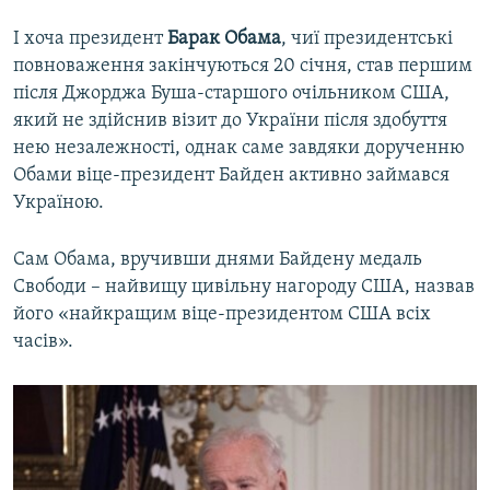
І хоча президент
Барак Обама
, чиї президентські
повноваження закінчуються 20 січня, став першим
після Джорджа Буша-старшого очільником США,
який не здійснив візит до України після здобуття
нею незалежності, однак саме завдяки дорученню
Обами віце-президент Байден активно займався
Україною.
Сам Обама, вручивши днями Байдену медаль
Свободи – найвищу цивільну нагороду США, назвав
його «найкращим віце-президентом США всіх
часів».