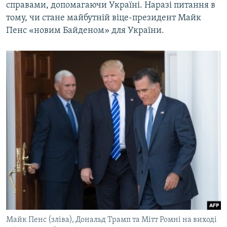
справами, допомагаючи Україні. Наразі питання в
тому, чи стане майбутній віце-президент Майк
Пенс «новим Байденом» для України.
Майк Пенс (зліва), Дональд Трамп та Мітт Ромні на виході