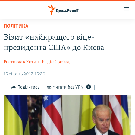
Доступність
посилання
Перейти
ПОЛІТИКА
до
НОВИНИ
Візит «найкращого віце-
основного
ВОДА.КРИМ
матеріалу
президента США» до Києва
ВІДЕО ТА ФОТО
Перейти
до
Ростислав Хотин
Радіо Свобода
ПОЛІТИКА
основної
15 січень 2017, 15:30
БЛОГИ
навігації
Перейти
ПОГЛЯД
Поділитись
Читати без VPN
до
ІНТЕРВ'Ю
пошуку
ВСЕ ЗА ДЕНЬ
СПЕЦПРОЕКТИ
ЯК ОБІЙТИ БЛОКУВАННЯ
ДЕПОРТАЦІЯ