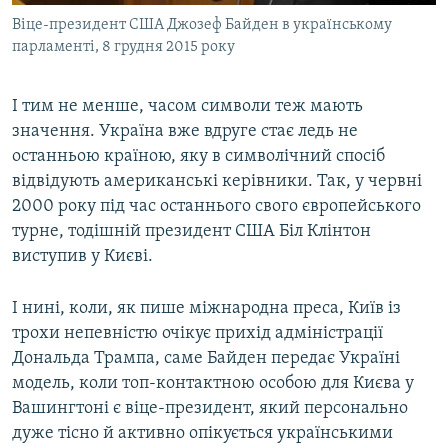
Віце-президент США Джозеф Байден в українському
парламенті, 8 грудня 2015 року
І тим не менше, часом символи теж мають
значення. Україна вже вдруге стає ледь не
останньою країною, яку в символічний спосіб
відвідують американські керівники. Так, у червні
2000 року під час останнього свого європейського
турне, тодішній президент США Біл Клінтон
виступив у Києві.
І нині, коли, як пише міжнародна преса, Київ із
трохи непевністю очікує прихід адміністрації
Дональда Трампа, саме Байден передає Україні
модель, коли топ-контактною особою для Києва у
Вашингтоні є віце-президент, який персонально
дуже тісно й активно опікується українськими