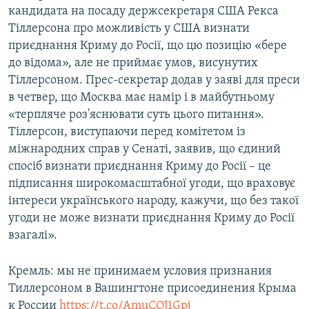
кандидата на посаду держсекретаря США Рекса
Тіллерсона про можливість у США визнати
приєднання Криму до Росії, що цю позицію «бере
до відома», але не приймає умов, висунутих
Тіллерсоном. Прес-секретар додав у заяві для преси
в четвер, що Москва має намір і в майбутньому
«терпляче роз'яснювати суть цього питання».
Тіллерсон, виступаючи перед комітетом із
міжнародних справ у Сенаті, заявив, що єдиний
спосіб визнати приєднання Криму до Росії – це
підписання широкомасштабної угоди, що враховує
інтереси українського народу, кажучи, що без такої
угоди не може визнати приєднання Криму до Росії
взагалі».
Кремль: мы не принимаем условия признания
Тиллерсоном в Вашингтоне присоединения Крыма
к России
https://t.co/AmuCOJ1Gpj