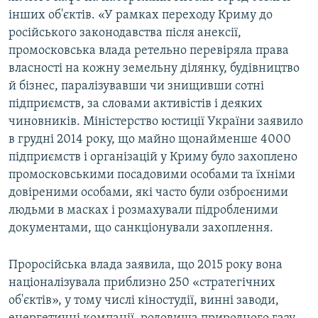
інших об'єктів. «У рамках переходу Криму до
російського законодавства після анексії,
промосковська влада ретельно перевіряла права
власності на кожну земельну ділянку, будівництво
й бізнес, паралізувавши чи знищивши сотні
підприємств, за словами активістів і деяких
чиновників. Міністерство юстиції України заявило
в грудні 2014 року, що майно щонайменше 4000
підприємств і організацій у Криму було захоплено
промосковськими посадовими особами та їхніми
довіреними особами, які часто були озброєними
людьми в масках і розмахували підробленими
документами, що санкціонували захоплення.
Проросійська влада заявила, що 2015 року вона
націоналізувала приблизно 250 «стратегічних
об'єктів», у тому числі кіностудії, винні заводи,