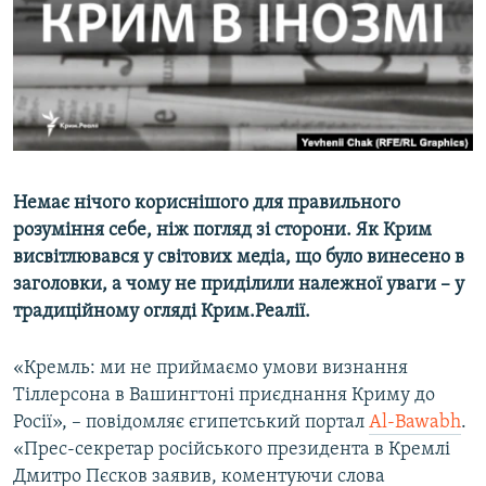
ВІДЕОУРОКИ «ELIFBE»
Русский
СВІДЧЕННЯ ОКУПАЦІЇ
Qırımtatar
УКРАЇНСЬКА ПРОБЛЕМА КРИМУ
ДОЛУЧАЙСЯ!
ІНФОГРАФІКА
Немає нічого кориснішого для правильного
розуміння себе, ніж погляд зі сторони. Як Крим
Усі сайти RFE/RL
висвітлювався у світових медіа, що було винесено в
заголовки, а чому не приділили належної уваги – у
традиційному огляді Крим.Реалії.
«Кремль: ми не приймаємо умови визнання
Тіллерсона в Вашингтоні приєднання Криму до
Росії», – повідомляє єгипетський портал
Аl-Вawabh
.
«Прес-секретар російського президента в Кремлі
Дмитро Пєсков заявив, коментуючи слова