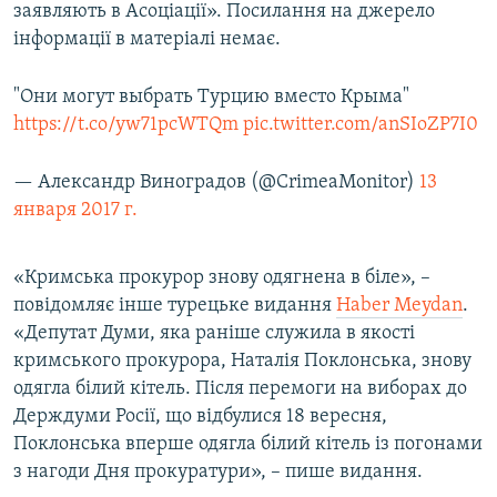
заявляють в Асоціації». Посилання на джерело
інформації в матеріалі немає.
"Они могут выбрать Турцию вместо Крыма"
https://t.co/yw71pcWTQm
pic.twitter.com/anSIoZP7I0
— Александр Виноградов (@CrimeaMonitor)
13
января 2017 г.
«Кримська прокурор знову одягнена в біле», –
повідомляє інше турецьке видання
Нaber Мeydan
.
«Депутат Думи, яка раніше служила в якості
кримського прокурора, Наталія Поклонська, знову
одягла білий кітель. Після перемоги на виборах до
Держдуми Росії, що відбулися 18 вересня,
Поклонська вперше одягла білий кітель із погонами
з нагоди Дня прокуратури», – пише видання.