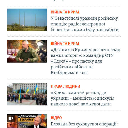
ВІЙНА ТА КРИМ
У Севастополі уразили російську
станцію радіоелектронної
боротьби: якими будуть наслідки
ВІЙНА ТА КРИМ
«Для них із Кримом розпочнеться
важка історія»: командир ОТУ
«Одеса» – про пастку для
російських військ на
Кінбурнській косі
ПРАВА ЛЮДИНИ
«Крим – єдиний регіон, де
українці – меншість»: дискусія
навколо нової пам'ятної дати
ВІДЕО
Блокада без сухопутної операції: