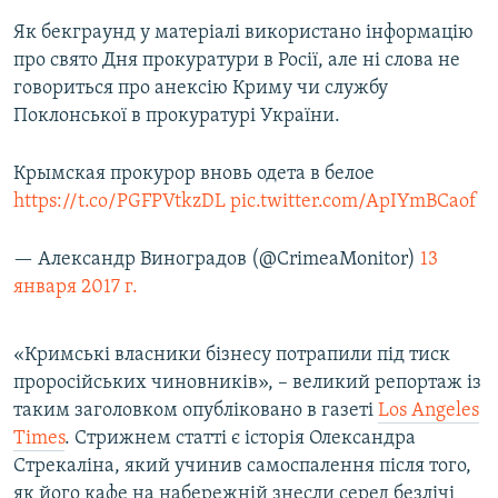
Як бекграунд у матеріалі використано інформацію
про свято Дня прокуратури в Росії, але ні слова не
говориться про анексію Криму чи службу
Поклонської в прокуратурі України.
Крымская прокурор вновь одета в белое
https://t.co/PGFPVtkzDL
pic.twitter.com/ApIYmBCaof
— Александр Виноградов (@CrimeaMonitor)
13
января 2017 г.
«Кримські власники бізнесу потрапили під тиск
проросійських чиновників», – великий репортаж із
таким заголовком опубліковано в газеті
Los Angeles
Times
. Стрижнем статті є історія Олександра
Стрекаліна, який учинив самоспалення після того,
як його кафе на набережній знесли серед безлічі