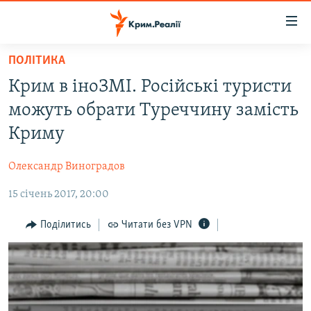
Доступність
посилання
Перейти
ПОЛІТИКА
до
НОВИНИ
Крим в іноЗМІ. Російські туристи
основного
ВОДА.КРИМ
матеріалу
можуть обрати Туреччину замість
ВІДЕО ТА ФОТО
Перейти
Криму
до
ПОЛІТИКА
основної
Олександр Виноградов
БЛОГИ
навігації
Перейти
15 січень 2017, 20:00
ПОГЛЯД
до
ІНТЕРВ'Ю
Поділитись
Читати без VPN
пошуку
ВСЕ ЗА ДЕНЬ
СПЕЦПРОЕКТИ
ЯК ОБІЙТИ БЛОКУВАННЯ
ДЕПОРТАЦІЯ