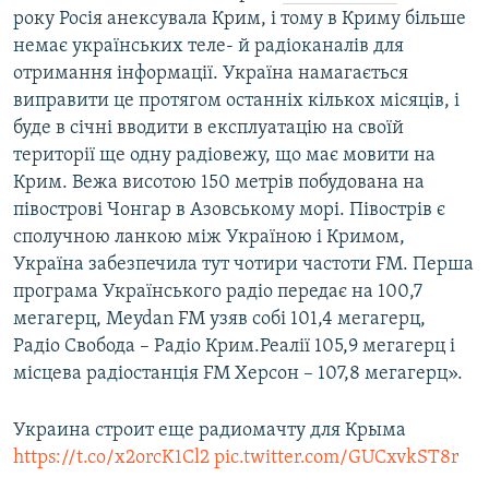
року Росія анексувала Крим, і тому в Криму більше
немає українських теле- й радіоканалів для
отримання інформації. Україна намагається
виправити це протягом останніх кількох місяців, і
буде в січні вводити в експлуатацію на своїй
території ще одну радіовежу, що має мовити на
Крим. Вежа висотою 150 метрів побудована на
півострові Чонгар в Азовському морі. Півострів є
сполучною ланкою між Україною і Кримом,
Україна забезпечила тут чотири частоти FM. Перша
програма Українського радіо передає на 100,7
мегагерц, Meydan FM узяв собі 101,4 мегагерц,
Радiо Свобода – Радіо Крим.Реалії 105,9 мегагерц і
місцева радіостанція FM Херсон – 107,8 мегагерц».
Украина строит еще радиомачту для Крыма
https://t.co/x2orcK1Cl2
pic.twitter.com/GUCxvkST8r