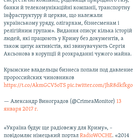
енергетичні компанії, родовища природного газу,
банки й телекомунікаційні компанії, транспортну
інфраструктуру й церкви, що належали
українському уряду, олігархам, бізнесменам і
релігійним групам». Видання описує кілька історій
людей, які працюють у Криму без документів, а
також цитує активістів, які звинувачують Сергія
Аксьонова в корупції й розкраданні чужого майна.
Крымские владельцы бизнеса попали под давление
пророссийских чиновников
https://t.co/AkmGCV5oTS
pic.twitter.com/JhR8dkfkgo
— Александр Виноградов (@CrimeaMonitor)
13
января 2017 г.
«Україна будує ще радіовежу для Криму», –
повідомляє німецький портал
RadioWOCHE
. «2014