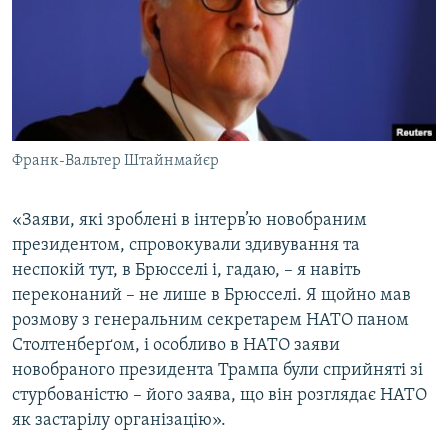
Франк-Вальтер Штайнмайєр
«Заяви, які зроблені в інтерв’ю новобраним
президентом, спровокували здивування та
неспокій тут, в Брюсселі і, гадаю, – я навіть
переконаний – не лише в Брюсселі. Я щойно мав
розмову з генеральним секретарем НАТО паном
Столтенберґом, і особливо в НАТО заяви
новобраного президента Трампа були сприйняті зі
стурбованістю – його заява, що він розглядає НАТО
як застарілу організацію».