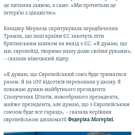
це питання заявою, а саме: «Ми прочитали це
інтерв’ю з цікавістю».
Канцлер Меркель скритукувала передбачення
Трампа, що інші країни ЄС захочуть піти
британським шляхом на вихід з ЄС. «Я думаю, що
ми, європейці, творимо нашу долю своїми руками»,
– сказала німецький лідер.
«Я думаю, що Європейський союз буде триматися
разом. Я на 100 відсотків переконана у цьому. Я
поважаю думки майбутнього президента
Сполучених Штатів, новообраного президента,
майже президента, але думаю, що з Європейським
союзом буде все гаразд», – сказала керівник
європейською дипломатії
Федеріка Моґеріні
.