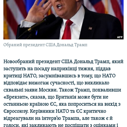
ВІДЕОУРОКИ «ELIFBE»
Русский
СВІДЧЕННЯ ОКУПАЦІЇ
Qırımtatar
УКРАЇНСЬКА ПРОБЛЕМА КРИМУ
ДОЛУЧАЙСЯ!
ІНФОГРАФІКА
Обраний президент США Дональд Трамп
Новообраний президент США Дональд Трамп, який
Усі сайти RFE/RL
заступить на посаду наприкінці тижня, піддав
критиці НАТО, засумнівавшись в тому, що НАТО
відповідає вимогам сучасності, що викликало
схвальні заяви Москви. Також Трамп, похваливши
«Брекзит», сказав, що Британія може бути не
останньою країною ЄС, яка попроситься на вихід з
Євросоюзу. Керівники НАТО та ЄС критично
відреагували на інтерв’ю Трампа, але також є й
голоси, які закликають не поспішати з оцінками і