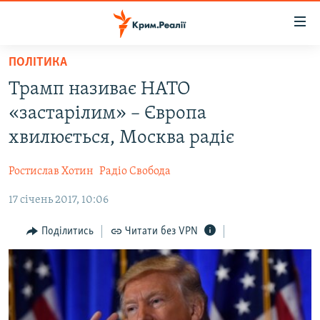
Доступність
посилання
Перейти
ПОЛІТИКА
до
НОВИНИ
Трамп називає НАТО
основного
ВОДА.КРИМ
матеріалу
«застарілим» – Європа
ВІДЕО ТА ФОТО
Перейти
хвилюється, Москва радіє
до
ПОЛІТИКА
основної
Ростислав Хотин
Радіо Свобода
БЛОГИ
навігації
Перейти
17 січень 2017, 10:06
ПОГЛЯД
до
ІНТЕРВ'Ю
Поділитись
Читати без VPN
пошуку
ВСЕ ЗА ДЕНЬ
СПЕЦПРОЕКТИ
ЯК ОБІЙТИ БЛОКУВАННЯ
ДЕПОРТАЦІЯ