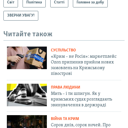
Світ
Політика
Статті
Головне за добу
ЗВЕРНИ УВАГУ!
Читайте також
СУСПІЛЬСТВО
«Крим – не Росія»: маркетплейс
Ozon припинив прийом нових
замовлень на Кримському
півострові
ПРАВА ЛЮДИНИ
Мить – і ти шпигун. Як у
кримських судах розглядають
звинувачення в держзраді
ВІЙНА ТА КРИМ
Сорок днів, сорок ночей. Про