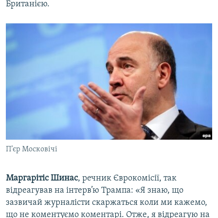
Британією.
П’єр Московічі
Маргарітіс Шинас
, речник Єврокомісії, так
відреагував на інтерв’ю Трампа: «Я знаю, що
зазвичай журналісти скаржаться коли ми кажемо,
що не коментуємо коментарі. Отже, я відреагую на