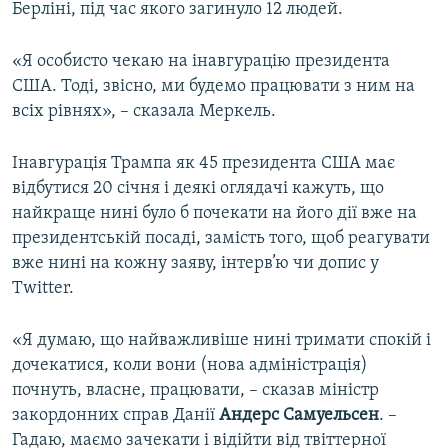
Берліні, під час якого загинуло 12 людей.
«Я особисто чекаю на інавгурацію президента
США. Тоді, звісно, ми будемо працювати з ним на
всіх рівнях», – сказала Меркель.
Інавгурація Трампа як 45 президента США має
відбутися 20 січня і деякі оглядачі кажуть, що
найкраще нині було б почекати на його дії вже на
президентській посаді, замість того, щоб реагувати
вже нині на кожну заяву, інтерв’ю чи допис у
Twitter.
«Я думаю, що найважливіше нині тримати спокій і
дочекатися, коли вони (нова адміністрація)
почнуть, власне, працювати, – сказав міністр
закордонних справ Данії
Андерс Самуельсен
. –
Гадаю, маємо зачекати і відійти від твіттерної