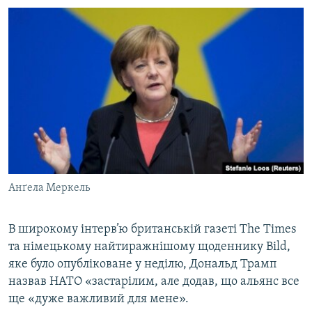
Анґела Меркель
В широкому інтерв’ю британській газеті The Times
та німецькому найтиражнішому щоденнику Bild,
яке було опубліковане у неділю, Дональд Трамп
назвав НАТО «застарілим, але додав, що альянс все
ще «дуже важливий для мене».