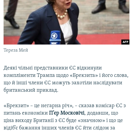
Тереза Мей
Деякі чільні представники ЄС відкинули
компліменти Трампа щодо «Брекзита» і його слова,
що й інші члени ЄС можуть захотіли наслідувати
британський приклад.
«Брекзит» – це негарна річ», – сказав комісар ЄС з
питань економіки
П’єр Московічі
, додавши, що
ціна виходу Британії з ЄС буде «значною» і що це
відіб’є бажання інших членів ЄС йти слідом за