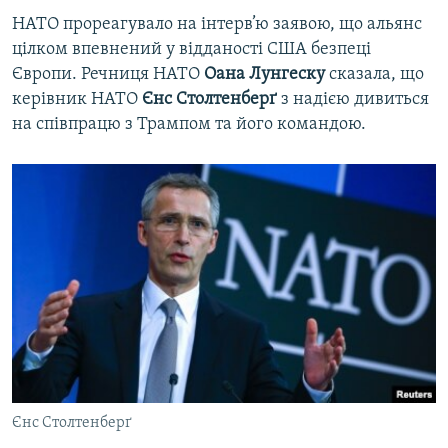
НАТО прореагувало на інтерв’ю заявою, що альянс
цілком впевнений у відданості США безпеці
Європи. Речниця НАТО
Оана Лунгеску
сказала, що
керівник НАТО
Єнс Столтенберґ
з надією дивиться
на співпрацю з Трампом та його командою.
Єнс Столтенберґ