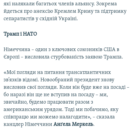
які налякали багатьох членів альянсу. Зокрема
йдеться про анексію Кремлем Криму та підтримку
сепаратистів у східній Україні.
Трамп і НАТО
Німеччина – один з ключових союзників США в
Європі – висловила стурбованість заявою Трампа.
«Мої погляди на питання трансатлантичних
зв’язків відомі. Новообраний президент знову
висловив свої погляди. Коли він буде вже на посаді –
бо наразі він ще не вступив на посаду – ми,
звичайно, будемо працювати разом з
американським урядом. Тоді ми побачимо, яку
співпрацю ми можемо налагодити», – сказала
канцлер Німеччини
Анґела Меркель
.