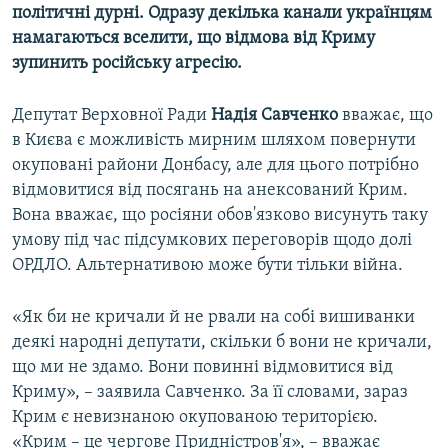
політичні дурні. Одразу декілька канали українцям
намагаються вселити, що відмова від Криму
зупинить російську агресію.
Депутат Верховної Ради
Надія Савченко
вважає, що
в Києва є можливість мирним шляхом повернути
окуповані райони Донбасу, але для цього потрібно
відмовитися від посягань на анексований Крим.
Вона вважає, що росіяни обов'язково висунуть таку
умову під час підсумкових переговорів щодо долі
ОРДЛО. Альтернативою може бути тільки війна.
«Як би не кричали й не рвали на собі вишиванки
деякі народні депутати, скільки б вони не кричали,
що ми не здамо. Вони повинні відмовитися від
Криму», – заявила Савченко. За її словами, зараз
Крим є невизнаною окупованою територією.
«Крим – це чергове Придністров'я», – вважає