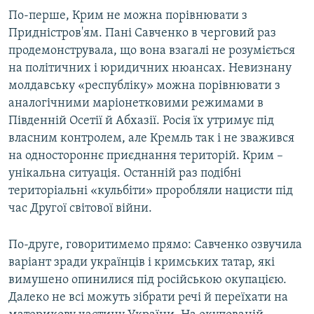
По-перше, Крим не можна порівнювати з
Придністров'ям. Пані Савченко в черговий раз
продемонструвала, що вона взагалі не розуміється
на політичних і юридичних нюансах. Невизнану
молдавську «республіку» можна порівнювати з
аналогічними маріонетковими режимами в
Південній Осетії й Абхазії. Росія їх утримує під
власним контролем, але Кремль так і не зважився
на одностороннє приєднання територій. Крим –
унікальна ситуація. Останній раз подібні
територіальні «кульбіти» проробляли нацисти під
час Другої світової війни.
По-друге, говоритимемо прямо: Савченко озвучила
варіант зради українців і кримських татар, які
вимушено опинилися під російською окупацією.
Далеко не всі можуть зібрати речі й переїхати на