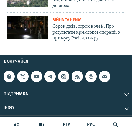
водосховища та занедбаність
довкола
ВІЙНА ТА КРИМ
Сорок днів, сорок ночей. Про
результати кримської операції з
примусу Росії до миру
ДОЛУЧАЙСЯ!
ПІДТРИМКА
ІНФО
© Крим.Реалії, 2026 | Усі права застережено.
КТА
РУС