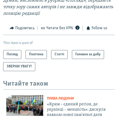
Думки, висловлені в рубриці «Погляд», передають
точку зору самих авторів і не завжди відображають
позицію редакції
Поділитись
Читати без VPN
Follow us
This item is part of
Погляд
Політика
Статті
Головне за добу
ЗВЕРНИ УВАГУ!
Читайте також
ПРАВА ЛЮДИНИ
«Крим – єдиний регіон, де
українці – меншість»: дискусія
навколо нової пам'ятної дати