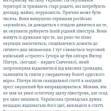
материкову частину України. На окупованій
території їх тримають старі родичі, які потребують
догляду, майно, нерухомість. Причин може бути
тисяча. Вони вимушено отримали російські
«аусвайси», їм доводиться з огидою дивитися на те,
як окупанти руйнують їхній рідний півострів. Вони
живуть із думками про те, що рано чи пізно
окупація закінчиться, сподіваючись дожити до
світлого дня звільнення. І тут з'являється черговий
київський «стратег» (учора це був олігарх Віктор
Пінчук, сьогодні – нардеп Савченко), який
запропонував відмовитися від власних громадян,
залишити їх гнити у смердючому болоті «русского
міра». Пінчук після скандальної статті в західній
пресі змушений був виправдовуватися. Мовляв, він
не мав на увазі остаточну здачу півострова, але осад
усе одно лишився. Українська громадська думка
нещадно відшмагала його ідеї, викладені в статті.