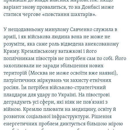
привівши до влади власних маріонеток. Якщо
варіант знову провалиться, то на Донбасі може
статися чергове «повстання шахтарів».
У нещодавньому минулому Савченко служила в
армії, і як військова людина вона не може не
розуміти, яка саме роль відведена анексованому
Криму. Кремлівському ватажкові і його
поплічникам півострів не потрібен сам по собі. Його
захоплювали не заради збільшення нових
територій (Москва не може освоїти вже наявні),
патріотичних міркувань чи захисту етнічних
росіян. Їм потрібен військово-стратегічний
плацдарм для удару по Україні. На півострові
деградують усі сфери, які ніяк не пов'язані з
війною. Кремлю плювати на медицину, освіту й
розвиток соціальної інфраструктури. Рішення
енергетичних проблем диктується більшою мірою