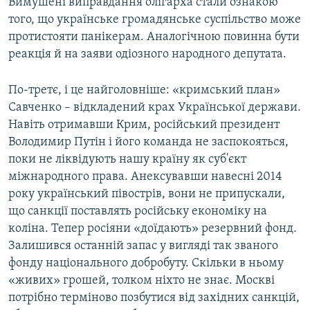
Вимушені виправдання олігарха стали ознакою
того, що українське громадянське суспільство може
протистояти панікерам. Аналогічною повинна бути
реакція й на заяви одіозного народного депутата.
По-третє, і це найголовніше: «кримський план»
Савченко – відкладений крах Української держави.
Навіть отримавши Крим, російський президент
Володимир Путін і його команда не заспокояться,
поки не ліквідують нашу країну як суб'єкт
міжнародного права. Анексувавши навесні 2014
року український півострів, вони не припускали,
що санкції поставлять російську економіку на
коліна. Тепер росіяни «доїдають» резервний фонд.
Залишився останній запас у вигляді так званого
фонду національного добробуту. Скільки в ньому
«живих» грошей, толком ніхто не знає. Москві
потрібно терміново позбутися від західних санкцій,