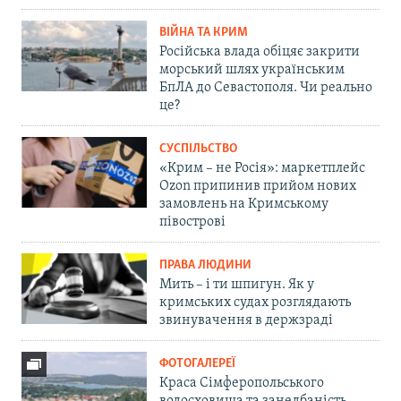
ВІЙНА ТА КРИМ
Російська влада обіцяє закрити
морський шлях українським
БпЛА до Севастополя. Чи реально
це?
СУСПІЛЬСТВО
«Крим – не Росія»: маркетплейс
Ozon припинив прийом нових
замовлень на Кримському
півострові
ПРАВА ЛЮДИНИ
Мить – і ти шпигун. Як у
кримських судах розглядають
звинувачення в держзраді
ФОТОГАЛЕРЕЇ
Краса Сімферопольського