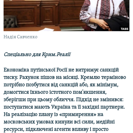
ВІДЕОУРОКИ «ELIFBE»
Русский
СВІДЧЕННЯ ОКУПАЦІЇ
Qırımtatar
УКРАЇНСЬКА ПРОБЛЕМА КРИМУ
ДОЛУЧАЙСЯ!
Надія Савченко
ІНФОГРАФІКА
Спеціально для Крим.Реалії
Усі сайти RFE/RL
Економіка путінської Росії не витримує санкцій
тиску. Рахунок пішов на місяці. Кремлю терміново
потрібно позбутися від санкцій або, як мінімум,
домогтися їхнього істотного пом'якшення,
зберігши при цьому обличчя. Підхід не змінився:
поступатися мають Україна та її західні партнери.
На реалізацію плану із «примирення» на
московських умовах кинули всі сили, медійні
ресурси, підключені агенти впливу і просто