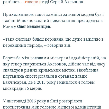
раніше», ‒
говорив
тоді Сергій Аксьонов.
Прихильником такої адміністративної моделі був і
тодішній повноважний представник президента в
Криму
Олег Белавенцев
.
«Така система більш керована, що дуже важливо в
перехідний період», ‒ говорив він.
Боротьба між головами міськрад і адміністрацій, на
яку тепер скаржиться Аксьонов, дійсно час від часу
спалахує в різних кримських містах. Найбільша
плутанина спостерігалася в органах влади
Бахчисарая, де з 2015 року змінилося 4 голови
міськради і 5 мерів.
У листопаді 2016 року в Ялті розгорілося
протистояння між головою місцевої адміністрації