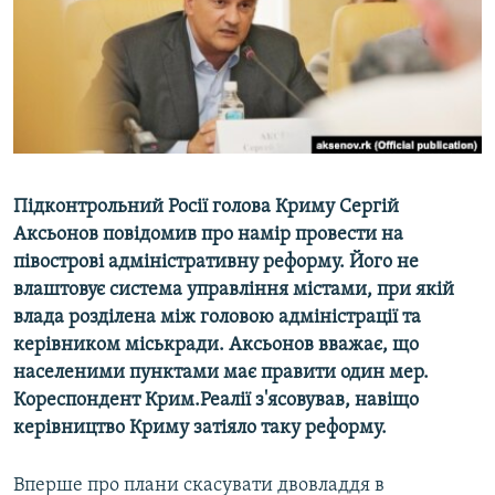
ВІДЕОУРОКИ «ELIFBE»
Русский
СВІДЧЕННЯ ОКУПАЦІЇ
Qırımtatar
УКРАЇНСЬКА ПРОБЛЕМА КРИМУ
ДОЛУЧАЙСЯ!
ІНФОГРАФІКА
Підконтрольний Росії голова Криму Сергій
Аксьонов повідомив про намір провести на
Усі сайти RFE/RL
півострові адміністративну реформу. Його не
влаштовує система управління містами, при якій
влада розділена між головою адміністрації та
керівником міськради. Аксьонов вважає, що
населеними пунктами має правити один мер.
Кореспондент Крим.Реалії з'ясовував, навіщо
керівництво Криму затіяло таку реформу.
Вперше про плани скасувати двовладдя в