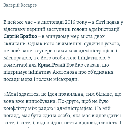
Валерій Косарєв
В цей же час ‒ в листопаді 2016 року ‒ в Ялті подав у
відставку перший заступник голови адміністрації
Сергій Брайко
‒ в минулому мер міста двох
скликань. Однак його звільнення, судячи з усього,
не пов'язане з суперечками між адміністрацією і
міськрадою, а є його особистою ініціативою. У
коментарі для
Крим.Реалії
Брайко сказав, що
підтримує ініціативу Аксьонова про об'єднання
посади мера і голови міськради.
«Мені здається, це ідея правильна, тим більше, що
вона вже випробувана. По-друге, щоб не було
конфлікту між радою і адміністрацією. На мій
погляд, має бути єдина особа, яка має відповідати і
за те, і за те, і, відповідно, нести відповідальність. І