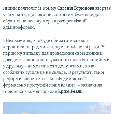
Інший політолог із Криму
Євгенія Горюнова
звертає
увагу на те, що поки неясно, яким буде порядок
обрання на посаду мера в разі реалізації
адмінреформи.
«Незрозуміло, хто буде обирати місцевого
керівника: народ чи ж депутати місцевої ради. У
першому випадку для проведення своєї людини
доведеться використовувати технологічні прийоми,
у другому ‒ домовлятися з депутатами, хоча
особливих зусиль це не складе. В результаті такої
реформи збережеться ілюзія демократії ‒
формально присутній поділ влади», ‒ зазначила
Горюнова в коментарі для
Крим.Реалії
.