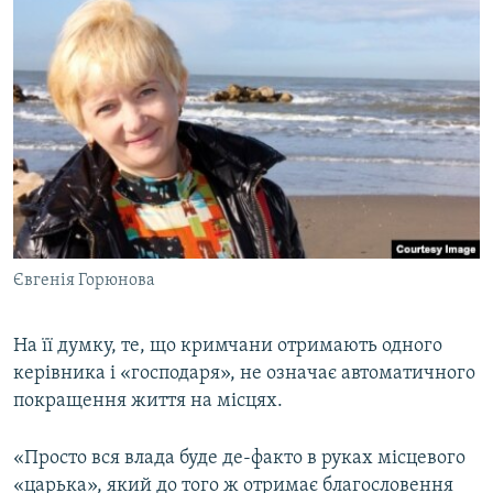
Євгенія Горюнова
На її думку, те, що кримчани отримають одного
керівника і «господаря», не означає автоматичного
покращення життя на місцях.
«Просто вся влада буде де-факто в руках місцевого
«царька», який до того ж отримає благословення