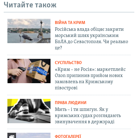
Читайте також
ВІЙНА ТА КРИМ
Російська влада обіцяє закрити
морський шлях українським
БпЛА до Севастополя. Чи реально
це?
СУСПІЛЬСТВО
«Крим – не Росія»: маркетплейс
Ozon припинив прийом нових
замовлень на Кримському
півострові
ПРАВА ЛЮДИНИ
Мить – і ти шпигун. Як у
кримських судах розглядають
звинувачення в держзраді
ФОТОГАЛЕРЕЇ