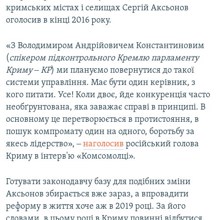
кримських містах і селищах Сергій Аксьонов
оголосив в кінці 2016 року.
«З Володимиром Андрійовичем Константиновим
(
спікером підконтрольного Кремлю парламенту
Криму ‒ КР
) ми плануємо повернутися до такої
системи управління. Має бути один керівник, з
кого питати. Усе! Коли двоє, йде конкуренція часто
необґрунтована, яка заважає справі в принципі. В
основному це перетворюється в протистояння, в
пошук компромату один на одного, боротьбу за
якесь лідерство», ‒
наголосив
російський голова
Криму в інтерв'ю «Комсомолці».
Готувати законодавчу базу для подібних зміни
Аксьонов збирається вже зараз, а впровадити
реформу в життя хоче аж в 2019 році. За його
словами, в цьому році в Криму повинні відбутися