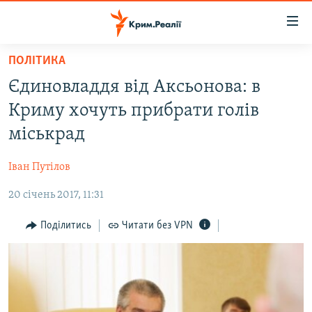
Доступність
посилання
Перейти
ПОЛІТИКА
до
НОВИНИ
Єдиновладдя від Аксьонова: в
основного
ВОДА.КРИМ
матеріалу
Криму хочуть прибрати голів
ВІДЕО ТА ФОТО
Перейти
міськрад
до
ПОЛІТИКА
основної
Іван Путілов
БЛОГИ
навігації
Перейти
20 січень 2017, 11:31
ПОГЛЯД
до
ІНТЕРВ'Ю
Поділитись
Читати без VPN
пошуку
ВСЕ ЗА ДЕНЬ
СПЕЦПРОЕКТИ
ЯК ОБІЙТИ БЛОКУВАННЯ
ДЕПОРТАЦІЯ