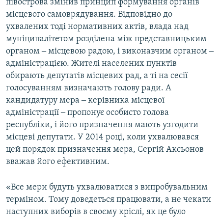
півострова змінив принцип формування органів
місцевого самоврядування. Відповідно до
ухвалених тоді нормативних актів, влада над
муніципалітетом розділена між представницьким
органом ‒ місцевою радою, і виконавчим органом ‒
адміністрацією. Жителі населених пунктів
обирають депутатів місцевих рад, а ті на сесії
голосуванням визначають голову ради. А
кандидатуру мера ‒ керівника місцевої
адміністрації ‒ пропонує особисто голова
республіки, і його призначення мають узгодити
місцеві депутати. У 2014 році, коли ухвалювався
цей порядок призначення мера, Сергій Аксьонов
вважав його ефективним.
«Все мери будуть ухвалюватися з випробувальним
терміном. Тому доведеться працювати, а не чекати
наступних виборів в своєму кріслі, як це було