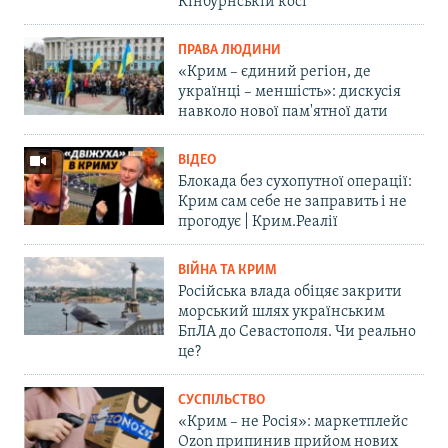
Кінбурнській косі
ПРАВА ЛЮДИНИ
«Крим – єдиний регіон, де
українці – меншість»: дискусія
навколо нової пам'ятної дати
ВІДЕО
Блокада без сухопутної операції:
Крим сам себе не заправить і не
прогодує | Крим.Реалії
ВІЙНА ТА КРИМ
Російська влада обіцяє закрити
морський шлях українським
БпЛА до Севастополя. Чи реально
це?
СУСПІЛЬСТВО
«Крим – не Росія»: маркетплейс
Ozon припинив прийом нових