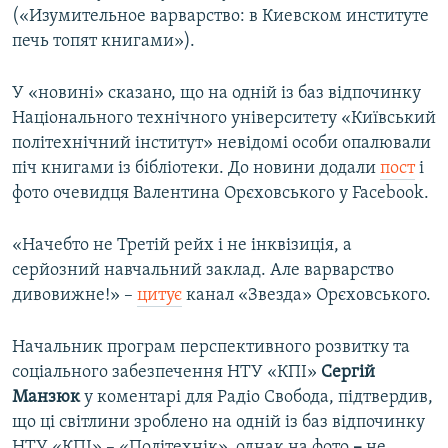
(«Изумительное варварство: в Киевском институте
печь топят книгами»).
У «новині» сказано, що на одній із баз відпочинку
Національного технічного університету «Київський
політехнічний інститут» невідомі особи опалювали
піч книгами із бібліотеки. До новини додали
пост
і
фото очевидця Валентина Орєховського у Facebook.
«Начебто не Третій рейх і не інквізиція, а
серйозний навчальний заклад. Але варварство
дивовижне!» –
цитує
канал «Звезда» Орєховського.
Начальник програм перспективного розвитку та
соціального забезпечення НТУ «КПІ»
Сергій
Манзюк
у коментарі для Радіо Свобода, підтвердив,
що ці світлини зроблено на одній із баз відпочинку
НТУ «КПІ» – «Політехнік», однак на фото
–
не