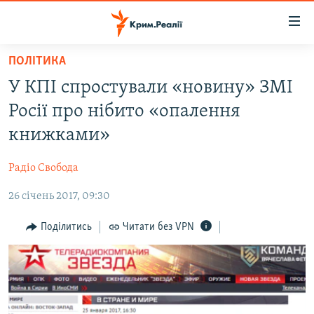
Доступність
посилання
Перейти
ПОЛІТИКА
до
НОВИНИ
У КПІ спростували «новину» ЗМІ
основного
ВОДА.КРИМ
матеріалу
Росії про нібито «опалення
ВІДЕО ТА ФОТО
Перейти
книжками»
до
ПОЛІТИКА
основної
Радіо Свобода
БЛОГИ
навігації
Перейти
26 січень 2017, 09:30
ПОГЛЯД
до
ІНТЕРВ'Ю
Поділитись
Читати без VPN
пошуку
ВСЕ ЗА ДЕНЬ
СПЕЦПРОЕКТИ
ЯК ОБІЙТИ БЛОКУВАННЯ
ДЕПОРТАЦІЯ