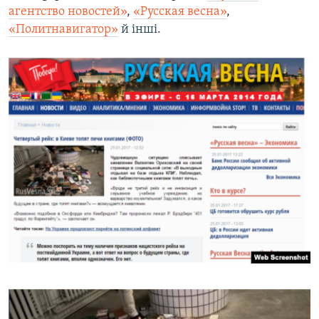
агентство новостей»
,
«Русская весна»
,
«Политнавигатор»
й інші.