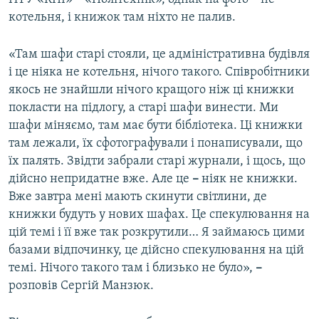
котельня, і книжок там ніхто не палив.
«Там шафи старі стояли, це адміністративна будівля
і це ніяка не котельня, нічого такого. Співробітники
якось не знайшли нічого кращого ніж ці книжки
покласти на підлогу, а старі шафи винести. Ми
шафи міняємо, там має бути бібліотека. Ці книжки
там лежали, їх сфотографували і понаписували, що
їх палять. Звідти забрали старі журнали, і щось, що
дійсно непридатне вже. Але це
–
ніяк не книжки.
Вже завтра мені мають скинути світлини, де
книжки будуть у нових шафах. Це спекулювання на
цій темі і її вже так розкрутили… Я займаюсь цими
базами відпочинку, це дійсно спекулювання на цій
темі. Нічого такого там і близько не було»,
–
розповів Сергій Манзюк.