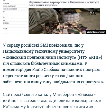
ВІДЕОУРОКИ «ELIFBE»
Русский
СВІДЧЕННЯ ОКУПАЦІЇ
Qırımtatar
УКРАЇНСЬКА ПРОБЛЕМА КРИМУ
ДОЛУЧАЙСЯ!
ІНФОГРАФІКА
У середу російські ЗМІ повідомили, що у
Національному технічному університету
Усі сайти RFE/RL
«Київський політехнічний Інститут» (НТУ «КПІ»)
піч опалюють бібліотечними книжками. У
коментарі для Радіо Свобода начальник програм
перспективного розвитку та соціального
забезпечення вишу таку повідомлення спростував.
Сайт російського каналу Міноборони «Звезда»
вийшов із заголовком: «Дивовижне варварство: в
Київському інституті пічку топлять книгами»