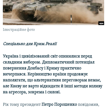
ВІДЕОУРОКИ «ELIFBE»
Русский
СВІДЧЕННЯ ОКУПАЦІЇ
Qırımtatar
УКРАЇНСЬКА ПРОБЛЕМА КРИМУ
ДОЛУЧАЙСЯ!
Ілюстраційне фото
ІНФОГРАФІКА
Спеціально для Крим.Реалії
Усі сайти RFE/RL
Україна і цивілізований світ опинилися перед
складним вибором. Дипломатичний потенціал
повернення Донбасу і Криму практично
вичерпався. Керівництво країни продовжує
наполягати, що альтернативи переговорам немає,
але Києву не варто відкидати й інші методи впливу
на агресора, зокрема і силові.
Рік тому президент
Петро Порошенко
повідомив,