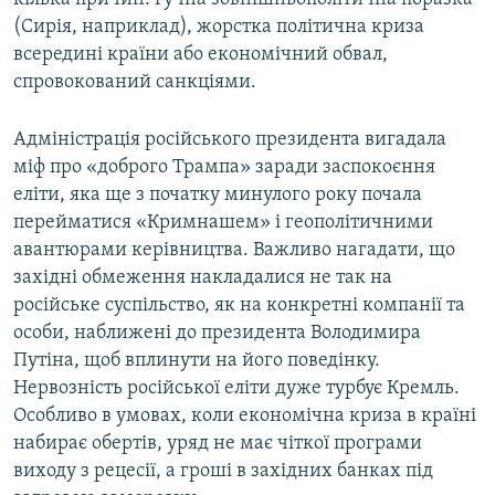
(Сирія, наприклад), жорстка політична криза
всередині країни або економічний обвал,
спровокований санкціями.
Адміністрація російського президента вигадала
міф про «доброго Трампа» заради заспокоєння
еліти, яка ще з початку минулого року почала
перейматися «Кримнашем» і геополітичними
авантюрами керівництва. Важливо нагадати, що
західні обмеження накладалися не так на
російське суспільство, як на конкретні компанії та
особи, наближені до президента Володимира
Путіна, щоб вплинути на його поведінку.
Нервозність російської еліти дуже турбує Кремль.
Особливо в умовах, коли економічна криза в країні
набирає обертів, уряд не має чіткої програми
виходу з рецесії, а гроші в західних банках під