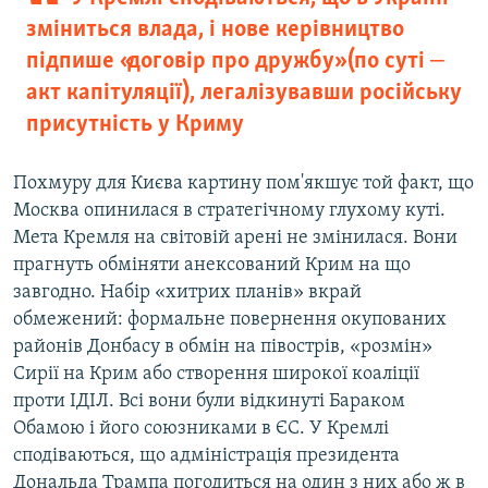
зміниться влада, і нове керівництво
підпише «договір про дружбу» (по суті ‒
акт капітуляції), легалізувавши російську
присутність у Криму
Похмуру для Києва картину пом'якшує той факт, що
Москва опинилася в стратегічному глухому куті.
Мета Кремля на світовій арені не змінилася. Вони
прагнуть обміняти анексований Крим на що
завгодно. Набір «хитрих планів» вкрай
обмежений: формальне повернення окупованих
районів Донбасу в обмін на півострів, «розмін»
Сирії на Крим або створення широкої коаліції
проти ІДІЛ. Всі вони були відкинуті Бараком
Обамою і його союзниками в ЄС. У Кремлі
сподіваються, що адміністрація президента
Дональда Трампа погодиться на один з них або ж в