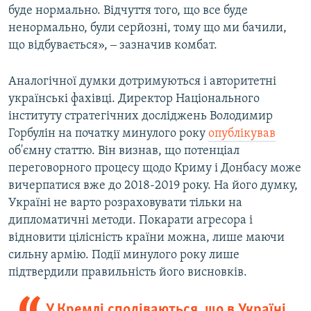
буде нормально. Відчуття того, що все буде
ненормально, були серйозні, тому що ми бачили,
що відбувається», ‒ зазначив комбат.
Аналогічної думки дотримуються і авторитетні
українські фахівці. Директор Національного
інституту стратегічних досліджень Володимир
Горбулін на початку минулого року
опублікував
об'ємну статтю. Він визнав, що потенціал
переговорного процесу щодо Криму і Донбасу може
вичерпатися вже до 2018-2019 року. На його думку,
Україні не варто розраховувати тільки на
дипломатичні методи. Покарати агресора і
відновити цілісність країни можна, лише маючи
сильну армію. Події минулого року лише
підтвердили правильність його висновків.
У Кремлі сподіваються, що в Україні