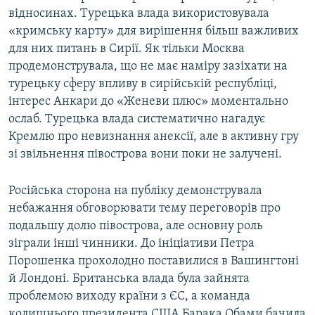
відносинах. Турецька влада використовувала
«кримську карту» для вирішення більш важливих
для них питань в Сирії. Як тільки Москва
продемонструвала, що не має наміру зазіхати на
турецьку сферу впливу в сирійській республіці,
інтерес Анкари до «Женеви плюс» моментально
ослаб. Турецька влада систематично нагадує
Кремлю про невизнання анексії, але в активну гру
зі звільнення півострова вони поки не залучені.
Російська сторона на публіку демонструвала
небажання обговорювати тему переговорів про
подальшу долю півострова, але основну роль
зіграли інші чинники. До ініціативи Петра
Порошенка прохолодно поставилися в Вашингтоні
й Лондоні. Британська влада була зайнята
проблемою виходу країни з ЄС, а команда
колишнього президента США Барака Обами бачила