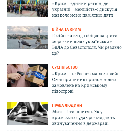
«Крим – єдиний регіон, де
українці – меншість»: дискусія
навколо нової пам'ятної дати
ВІЙНА ТА КРИМ
Російська влада обіцяє закрити
морський шлях українським
БпЛА до Севастополя. Чи реально
це?
СУСПІЛЬСТВО
«Крим – не Росія»: маркетплейс
Ozon припинив прийом нових
замовлень на Кримському
півострові
ПРАВА ЛЮДИНИ
Мить – і ти шпигун. Як у
кримських судах розглядають
звинувачення в держзраді