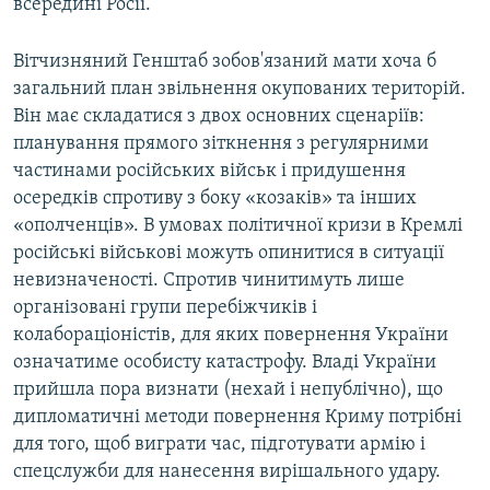
всередині Росії.
Вітчизняний Генштаб зобов'язаний мати хоча б
загальний план звільнення окупованих територій.
Він має складатися з двох основних сценаріїв:
планування прямого зіткнення з регулярними
частинами російських військ і придушення
осередків спротиву з боку «козаків» та інших
«ополченців». В умовах політичної кризи в Кремлі
російські військові можуть опинитися в ситуації
невизначеності. Спротив чинитимуть лише
організовані групи перебіжчиків і
колабораціоністів, для яких повернення України
означатиме особисту катастрофу. Владі України
прийшла пора визнати (нехай і непублічно), що
дипломатичні методи повернення Криму потрібні
для того, щоб виграти час, підготувати армію і
спецслужби для нанесення вирішального удару.