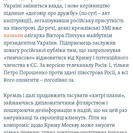
Україні зміниться влада, і нове керівництво
підпише «договір про дружбу» (по суті ‒ акт
капітуляції), легалізувавши російську присутність
на півострові. До речі, деякі кремлівські ЗМІ вже
назвали
олігарха Віктора Пінчука майбутнім
президентом України. Підприємець заслужив
повагу російської публіки тим, що запропонував
«тимчасово» відмовитися від Криму і потенційного
членства в ЄС. За версією телеканалу Росія-1, тільки
Петро Порошенко проти здачі півострова Росії, а всі
його опоненти ‒ поголівно за.
Кремль і далі продовжить тасувати «хитрі плани»,
займаючись дипломатичним фіглярством і
поширюючи дезінформацію в надій, що на цей раз
американці та європейці клюнуть. Піти на
компроміс щодо Криму Москву може змусити
кілька причин: гучна зовнішньополітична поразка