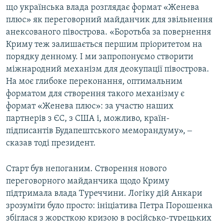
що українська влада розглядає формат «Женева
плюс» як переговорний майданчик для звільнення
анексованого півострова. «Боротьба за повернення
Криму теж залишається першим пріоритетом на
порядку денному. І ми запропонуємо створити
міжнародний механізм для деокупації півострова.
На моє глибоке переконання, оптимальним
форматом для створення такого механізму є
формат «Женева плюс»: за участю наших
партнерів з ЄС, з США і, можливо, країн-
підписантів Будапештського меморандуму», ‒
сказав тоді президент.
Старт був непоганим. Створення нового
переговорного майданчика щодо Криму
підтримала влада Туреччини. Логіку дій Анкари
зрозуміти було просто: ініціатива Петра Порошенка
збіглася з жорсткою кризою в російсько-турецьких