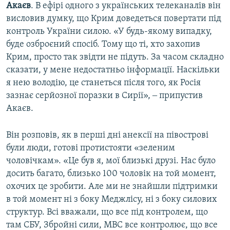
Акаєв
. В ефірі одного з українських телеканалів він
висловив думку, що Крим доведеться повертати під
контроль України силою. «У будь-якому випадку,
буде озброєний спосіб. Тому що ті, хто захопив
Крим, просто так звідти не підуть. За часом складно
сказати, у мене недостатньо інформації. Наскільки
я нею володію, це станеться після того, як Росія
зазнає серйозної поразки в Сирії», ‒ припустив
Акаєв.
Він розповів, як в перші дні анексії на півострові
були люди, готові протистояти «зеленим
чоловічкам». «Це був я, мої близькі друзі. Нас було
досить багато, близько 100 чоловік на той момент,
охочих це зробити. Але ми не знайшли підтримки
в той момент ні з боку Меджлісу, ні з боку силових
структур. Всі вважали, що все під контролем, що
там СБУ, Збройні сили, МВС все контролює, що все