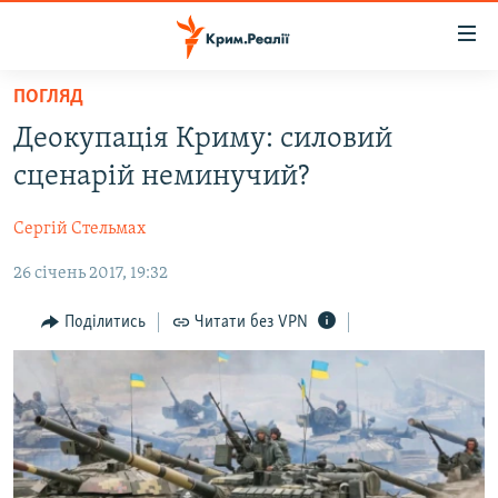
Доступність
посилання
Перейти
ПОГЛЯД
до
НОВИНИ
Деокупація Криму: силовий
основного
ВОДА.КРИМ
матеріалу
сценарій неминучий?
ВІДЕО ТА ФОТО
Перейти
до
Сергій Стельмах
ПОЛІТИКА
основної
26 січень 2017, 19:32
БЛОГИ
навігації
Перейти
ПОГЛЯД
Поділитись
Читати без VPN
до
ІНТЕРВ'Ю
пошуку
ВСЕ ЗА ДЕНЬ
СПЕЦПРОЕКТИ
ЯК ОБІЙТИ БЛОКУВАННЯ
ДЕПОРТАЦІЯ