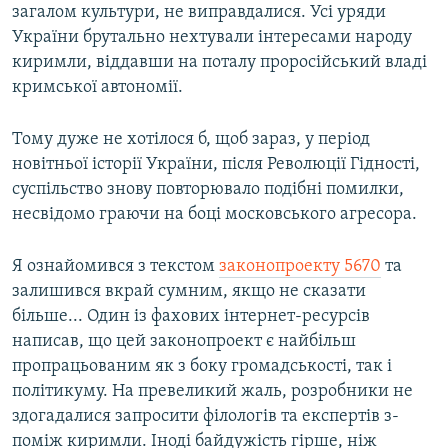
загалом культури, не виправдалися. Усі уряди
України брутально нехтували інтересами народу
киримли, віддавши на поталу проросійський владі
кримської автономії.
Тому дуже не хотілося б, щоб зараз, у період
новітньої історії України, після Революції Гідності,
суспільство знову повторювало подібні помилки,
несвідомо граючи на боці московського агресора.
Я ознайомився з текстом
законопроекту 5670
та
залишився вкрай сумним, якщо не сказати
більше... Один із фахових інтернет-ресурсів
написав, що цей законопроект є найбільш
пропрацьованим як з боку громадськості, так і
політикуму. На превеликий жаль, розробники не
здогадалися запросити філологів та експертів з-
поміж киримли. Іноді байдужість гірше, ніж