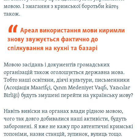
мовою. І змагання з кримської боротьби küreş
також.
Ареал використання мови киримли
знову звужується фактично до
спілкування на кухні та базарі
Мовою засідань і документів громадських
організацій також оголошується державна мова.
Тобто наші освітяни, діячі культури, письменники
(Асоціація Maarifçi, Qırım Medeniyet Vaqfı, Yazıcılar
Birliği) будуть змушені перейти на українську мову?
Навіть вивіски на органах влади рідною мовою,
чого так довго добивалися наші активісти, будуть
заборонені. Я вже не кажу про автентичні кримські
топоніми, назви станцій, зупинок, вулиць тощо.