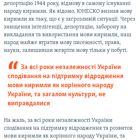
депортацію 1944 року, відмову в самому існуванні
народу киримли. Як відомо, ЮНЕСКО визнав мову
киримли як таку, що є у загрозливій ситуації. Через
знищення інтелігенції, депортацію, заборону на
викладання та використання мови киримли, наш
народ майже втратив мову писемності, права,
науки, залишивши жевріти мову тільки у побуті.
За всі роки незалежності України
сподівання на підтримку відродження
мови киримли як корінного народу
України, та загалом культури, не
виправдалися
На жаль, за всі роки незалежності України
сподівання на підтримку відродження та розвиток
мови киримли як корінного народу України, та