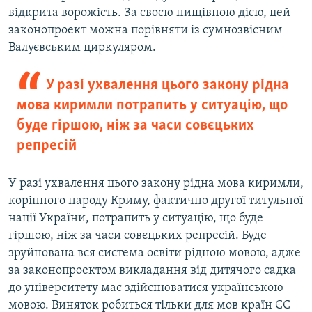
відкрита ворожість. За своєю нищівною дією, цей
законопроект можна порівняти із сумнозвісним
Валуєвським циркуляром.
У разі ухвалення цього закону рідна
мова киримли потрапить у ситуацію, що
буде гіршою, ніж за часи совєцьких
репресій
У разі ухвалення цього закону рідна мова киримли,
корінного народу Криму, фактично другої титульної
нації України, потрапить у ситуацію, що буде
гіршою, ніж за часи совєцьких репресій. Буде
зруйнована вся система освіти рідною мовою, адже
за законопроектом викладання від дитячого садка
до університету має здійснюватися українською
мовою. Виняток робиться тільки для мов країн ЄС