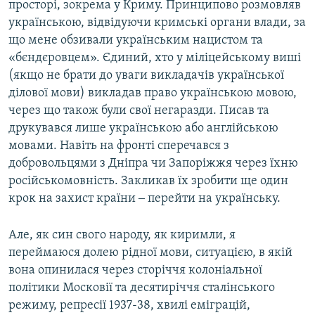
просторі, зокрема у Криму. Принципово розмовляв
українською, відвідуючи кримські органи влади, за
що мене обзивали українським нацистом та
«бєндєровцем». Єдиний, хто у міліцейському виші
(якщо не брати до уваги викладачів української
ділової мови) викладав право українською мовою,
через що також були свої негаразди. Писав та
друкувався лише українською або англійською
мовами. Навіть на фронті сперечався з
добровольцями з Дніпра чи Запоріжжя через їхню
російськомовність. Закликав їх зробити ще один
крок на захист країни ‒ перейти на українську.
Але, як син свого народу, як киримли, я
переймаюся долею рідної мови, ситуацією, в якій
вона опинилася через сторіччя колоніальної
політики Московії та десятиріччя сталінського
режиму, репресії 1937-38, хвилі еміграцій,