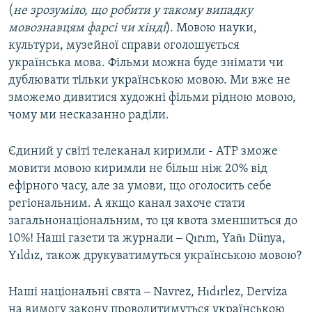
(
не зрозуміло, що робити у такому випадку
мовознавцям фарсі чи хінді
). Мовою науки,
культури, музейної справи оголошується
українська мова. Фільми можна буде знімати чи
дублювати тільки українською мовою. Ми вже не
зможемо дивитися художні фільми рідною мовою,
чому ми несказанно раділи.
Єдиний у світі телеканал киримли - АТР зможе
мовити мовою киримли не більш ніж 20% від
ефірного часу, але за умови, що оголосить себе
регіональним. А якщо канал захоче стати
загальнонаціональним, то ця квота зменшиться до
10%! Наші газети та журнали ‒ Qırım, Yañı Dünya,
Yıldız, також друкуватимуться українською мовою?
Наші національні свята ‒ Navrez, Hıdırlez, Derviza
на вимогу закону проводитимуться українською