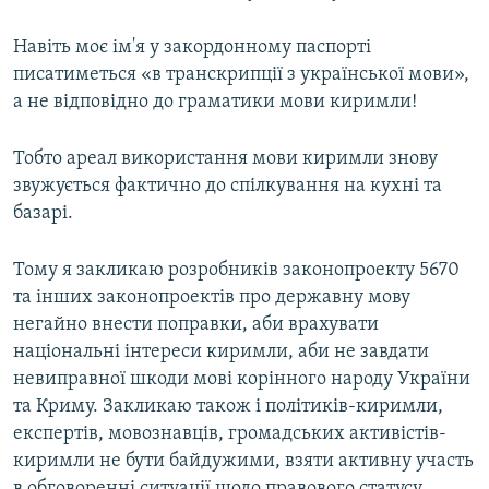
Навіть моє ім'я у закордонному паспорті
писатиметься «в транскрипції з української мови»,
а не відповідно до граматики мови киримли!
Тобто ареал використання мови киримли знову
звужується фактично до спілкування на кухні та
базарі.
Тому я закликаю розробників законопроекту 5670
та інших законопроектів про державну мову
негайно внести поправки, аби врахувати
національні інтереси киримли, аби не завдати
невиправної шкоди мові корінного народу України
та Криму. Закликаю також і політиків-киримли,
експертів, мовознавців, громадських активістів-
киримли не бути байдужими, взяти активну участь
в обговоренні ситуації щодо правового статусу