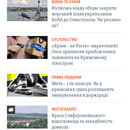
ВІЙНА ТА КРИМ
Російська влада обіцяє закрити
морський шлях українським
БпЛА до Севастополя. Чи реально
це?
СУСПІЛЬСТВО
«Крим – не Росія»: маркетплейс
Ozon припинив прийом нових
замовлень на Кримському
півострові
ПРАВА ЛЮДИНИ
Мить – і ти шпигун. Як у
кримських судах розглядають
звинувачення в держзраді
ФОТОГАЛЕРЕЇ
Краса Сімферопольського
водосховища та занедбаність
довкола