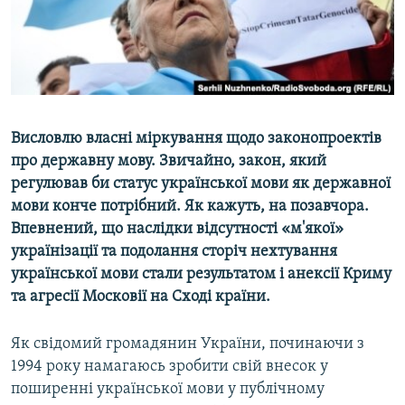
ВІДЕОУРОКИ «ELIFBE»
Русский
СВІДЧЕННЯ ОКУПАЦІЇ
Qırımtatar
УКРАЇНСЬКА ПРОБЛЕМА КРИМУ
ДОЛУЧАЙСЯ!
ІНФОГРАФІКА
Висловлю власні міркування щодо законопроектів
про державну мову. Звичайно, закон, який
регулював би статус української мови як державної
Усі сайти RFE/RL
мови конче потрібний. Як кажуть, на позавчора.
Впевнений, що наслідки відсутності «м'якої»
українізації та подолання сторіч нехтування
української мови стали результатом і анексії Криму
та агресії Московії на Сході країни.
Як свідомий громадянин України, починаючи з
1994 року намагаюсь зробити свій внесок у
поширенні української мови у публічному