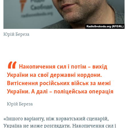
Юрій Береза
Накопичення сил і потім – вихід
України на свої державні кордони.
Витіснення російських військ за межі
України. А далі – поліцейська операція
Юрій Береза
«Іншого варіанту, ніж хорватський сценарій,
Україна не може розглядати. Накопичення сил і