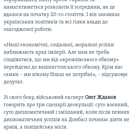
намагатиметься розколоти її зсередини, як це
вдалося на початку 20-го століття. І він закликає
українських політиків та всі гілки влади до
злагодженої роботи.
«Наші економічні, соціальні, моральні успіхи
наближають крах імперії. Але нам не треба
сподіватися, що ми від «кремлівського обкому»
перейдемо до вашингтонського обкому. Крім нас
самих – ми нікому більш не потрібні», – підсумовує
депутат.
Зі свого боку, військовий експерт
Олег Жданов
говорить про три сценарії деокупації: суто воєнний,
суто дипломатичний і змішаний, коли після певних
дипломатичних успіхів на Донбасі починає діяти не
армія, а поліцейська місія.