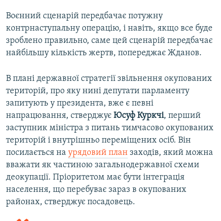
Воєнний сценарій передбачає потужну
контрнаступальну операцію, і навіть, якщо все буде
зроблено правильно, саме цей сценарій передбачає
найбільшу кількість жертв, попереджає Жданов.
В плані державної стратегії звільнення окупованих
територій, про яку нині депутати парламенту
запитують у президента, вже є певні
напрацювання, стверджує
Юсуф Куркчі
, перший
заступник міністра з питань тимчасово окупованих
територій і внутрішньо переміщених осіб. Він
посилається на
урядовий план
заходів, який можна
вважати як частиною загальнодержавної схеми
деокупації. Пріоритетом має бути інтеграція
населення, що перебуває зараз в окупованих
районах, стверджує посадовець.