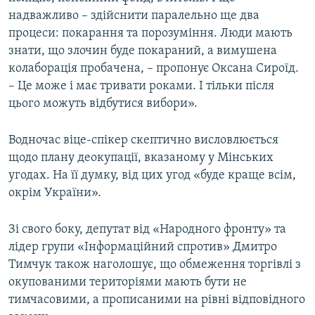
надважливо – здійснити паралельно ще два
процеси: покарання та порозуміння. Люди мають
знати, що злочин буде покараний, а вимушена
колаборація пробачена, – пропонує Оксана Сироїд.
– Це може і має тривати роками. І тільки після
цього можуть відбутися вибори».
Водночас віце-спікер скептично висловлюється
щодо плану деокупації, вказаному у Мінських
угодах. На її думку, від цих угод «буде краще всім,
окрім України».
Зі свого боку, депутат від «Народного фронту» та
лідер групи «Інформаційний спротив» Дмитро
Тимчук також наголошує, що обмеження торгівлі з
окупованими територіями мають бути не
тимчасовими, а прописаними на рівні відповідного