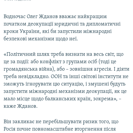
Водночас Олег Жданов вважає найкращим
початком деокупації юридичні та дипломатичні
кроки України, які би запустили міжнародні
безпекові механізми щодо неї.
«Політичний шлях треба визнати на весь світ, що
це за події: або конфлікт з групами осіб (тоді це
громадянська війна), або – зовнішня агресія. І діяти
треба невідкладно. ООН та інші світові інститути не
зможуть ігнорувати цю ситуацію, і змушені будуть
запустити міжнародні механізми деокупації, як це
мало місце щодо балканських країн, зокрема», –
каже Жданов.
Він закликає не перебільшувати ризик того, що
Росія почне повномасштабне вторгнення після