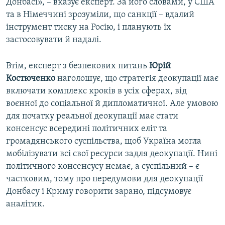
Донбасі», – вказує експерт. За його словами, у США
та в Німеччині зрозуміли, що санкції – вдалий
інструмент тиску на Росію, і планують їх
застосовувати й надалі.
Втім, експерт з безпекових питань
Юрій
Костюченко
наголошує, що стратегія деокупації має
включати комплекс кроків в усіх сферах, від
воєнної до соціальної й дипломатичної. Але умовою
для початку реальної деокупації має стати
консенсус всередині політичних еліт та
громадянського суспільства, щоб Україна могла
мобілізувати всі свої ресурси задля деокупації. Нині
політичного консенсусу немає, а суспільний – є
частковим, тому про передумови для деокупації
Донбасу і Криму говорити зарано, підсумовує
аналітик.