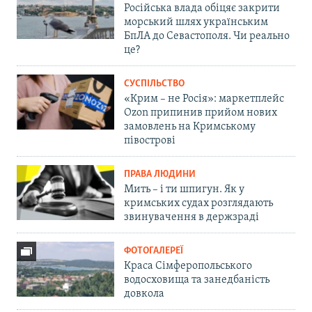
Російська влада обіцяє закрити
морський шлях українським
БпЛА до Севастополя. Чи реально
це?
СУСПІЛЬСТВО
«Крим – не Росія»: маркетплейс
Ozon припинив прийом нових
замовлень на Кримському
півострові
ПРАВА ЛЮДИНИ
Мить – і ти шпигун. Як у
кримських судах розглядають
звинувачення в держзраді
ФОТОГАЛЕРЕЇ
Краса Сімферопольського
водосховища та занедбаність
довкола