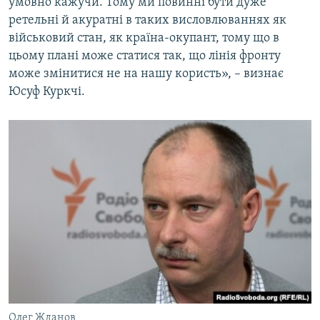
умовно кажучи. Тому ми повинні бути дуже
ретельні й акуратні в таких висловлюваннях як
військовий стан, як країна-окупант, тому що в
цьому плані може статися так, що лінія фронту
може змінитися не на нашу користь», – визнає
Юсуф Куркчі.
Олег Жданов