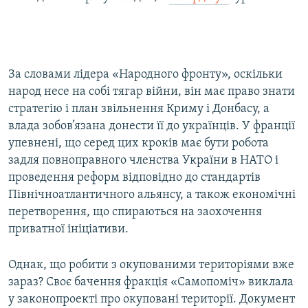
За словами лідера «Народного фронту», оскільки
народ несе на собі тягар війни, він має право знати
стратегію і план звільнення Криму і Донбасу, а
влада зобов’язана донести її до українців. У франції
упевнені, що серед цих кроків має бути робота
задля повноправного членства України в НАТО і
проведення реформ відповідно до стандартів
Північноатлантичного альянсу, а також економічні
перетворення, що спираються на заохочення
приватної ініціативи.
Однак, що робити з окупованими територіями вже
зараз? Своє бачення фракція «Самопоміч» виклала
у законопроекті про окуповані території. Документ