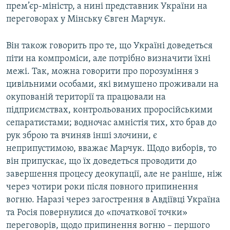
прем’єр-міністр, а нині представник України на
переговорах у Мінську
Євген Марчук.
Він також говорить про те, що Україні доведеться
піти на компроміси, але потрібно визначити їхні
межі. Так, можна говорити про порозуміння з
цивільними особами, які вимушено проживали на
окупованій території та працювали на
підприємствах, контрольованих проросійськими
сепаратистами; водночас амністія тих, хто брав до
рук зброю та вчиняв інші злочини, є
неприпустимою, вважає Марчук. Щодо виборів, то
він припускає, що їх доведеться проводити до
завершення процесу деокупації, але не раніше, ніж
через чотири роки після повного припинення
вогню. Наразі через загострення в Авдіївці Україна
та Росія повернулися до «початкової точки»
переговорів, щодо припинення вогню – першого