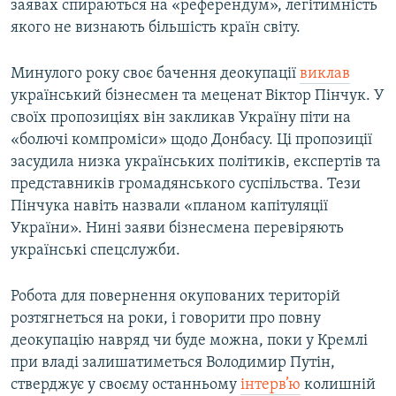
заявах спираються на «референдум», легітимність
якого не визнають більшість країн світу.
Минулого року своє бачення деокупації
виклав
український бізнесмен та меценат Віктор Пінчук. У
своїх пропозиціях він закликав Україну піти на
«болючі компроміси» щодо Донбасу. Ці пропозиції
засудила низка українських політиків, експертів та
представників громадянського суспільства. Тези
Пінчука навіть назвали «планом капітуляції
України». Нині заяви бізнесмена перевіряють
українські спецслужби.
Робота для повернення окупованих територій
розтягнеться на роки, і говорити про повну
деокупацію навряд чи буде можна, поки у Кремлі
при владі залишатиметься Володимир Путін,
стверджує у своєму останньому
інтерв’ю
колишній