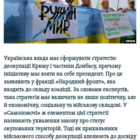
ВІДЕОУРОКИ «ELIFBE»
Русский
СВІДЧЕННЯ ОКУПАЦІЇ
Qırımtatar
УКРАЇНСЬКА ПРОБЛЕМА КРИМУ
ДОЛУЧАЙСЯ!
ІНФОГРАФІКА
Українська влада має сформувати стратегію
деокупації Криму і частини Донбасу, причому
Усі сайти RFE/RL
ініціативу має взяти на себе президент. Про це
заявляють у фракції «Народний фронт», яка
входить до складу коаліції. За словами експертів,
така стратегія має включати не лише політичну, але
й економічну, соціальну та військову складові. У
«Самопомочі» ж елементом цієї стратегії
називають ухвалення закону про статус
окупованих територій. Тоді як прихильники
військового способу деокупації апелюють до досвіду