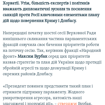
Хорватії. Утім, більшість експертів і політиків
вважають дипломатичні зусилля та посилення
санкцій проти Росії ключовими елементами плану
дій щодо повернення Криму і Донбасу.
Напередодні початку шостої сесії Верховної Ради
нинішнього скликання частина парламентських
фракцій озвучила своє бачення пріоритетів роботи
на поточну сесію. Так, керівник фракції «Народний
фронт»
Максим Бурбак
серед цих пріоритетів
назвав стратегію та план дій України щодо протидії
збройній агресії та щодо деокупації Криму і
окремих районів Донбасу.
«Президент повинен представити такий план і
отримати підтримку парламенту. Жодного
умиротворення агресора, натомість наші
злагоджені і зрозумілі дії», –
стверджує
Бурбак.