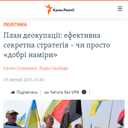
Доступність
посилання
Перейти
ПОЛІТИКА
до
НОВИНИ
План деокупації: ефективна
основного
ВОДА.КРИМ
матеріалу
секретна стратегія – чи просто
ВІДЕО ТА ФОТО
Перейти
«добрі наміри»
до
ПОЛІТИКА
основної
Євген Солонина
Радіо Свобода
БЛОГИ
навігації
Перейти
07 лютий 2017, 15:30
ПОГЛЯД
до
ІНТЕРВ'Ю
Поділитись
Читати без VPN
пошуку
ВСЕ ЗА ДЕНЬ
СПЕЦПРОЕКТИ
ЯК ОБІЙТИ БЛОКУВАННЯ
ДЕПОРТАЦІЯ