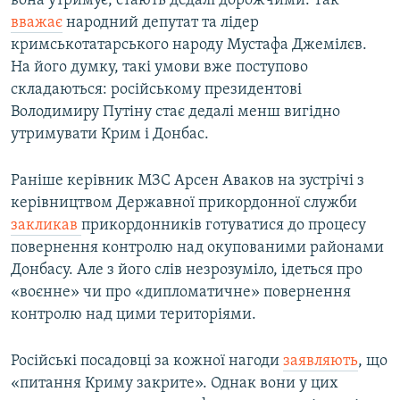
вона утримує, стають дедалі дорожчими. Так
вважає
народний депутат та лідер
кримськотатарського народу
Мустафа Джемілєв.
На його думку, такі умови вже поступово
складаються: російському президентові
Володимиру Путіну стає дедалі менш вигідно
утримувати Крим і Донбас.
Раніше керівник МЗС Арсен Аваков на зустрічі з
керівництвом Державної прикордонної служби
закликав
прикордонників готуватися до процесу
повернення контролю над окупованими районами
Донбасу. Але з його слів незрозуміло, ідеться про
«воєнне» чи про «дипломатичне» повернення
контролю над цими територіями.
Російські посадовці за кожної нагоди
заявляють
, що
«питання Криму закрите». Однак вони у цих