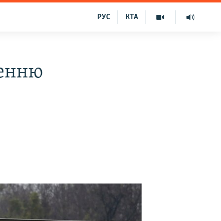
РУС
КТА
шенню