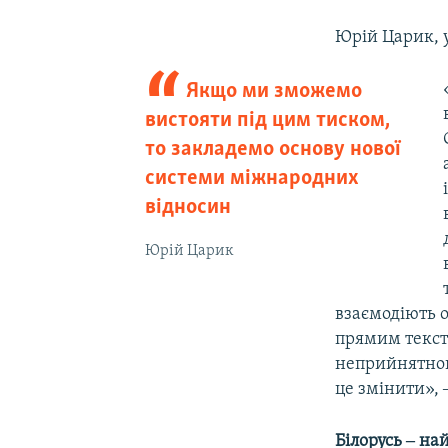
Юрій Царик, 
Якщо ми зможемо
вистояти під цим тиском,
то закладемо основу нової
системи міжнародних
відносин
Юрій Царик
взаємодіють 
прямим тексто
неприйнятною 
це змінити», 
Білорусь ‒ н