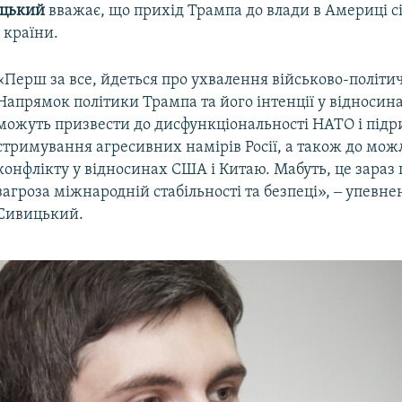
ицький
вважає, що прихід Трампа до влади в Америці сі
ї країни.
«Перш за все, йдеться про ухвалення військово-політи
Напрямок політики Трампа та його інтенції у відносина
можуть призвести до дисфункціональності НАТО і підр
стримування агресивних намірів Росії, а також до мож
конфлікту у відносинах США і Китаю. Мабуть, це зараз
загроза міжнародній стабільності та безпеці», ‒ упевн
Сивицький.