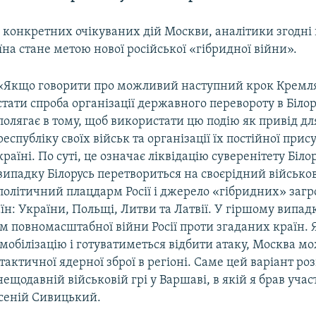
 конкретних очікуваних дій Москви, аналітики згодні 
їна стане метою нової російської «гібридної війни».
«Якщо говорити про можливий наступний крок Кремл
стати спроба організації державного перевороту в Білор
полягає в тому, щоб використати цю подію як привід дл
республіку своїх військ та організації їх постійної прису
країні. По суті, це означає ліквідацію суверенітету Біло
випадку Білорусь перетвориться на своєрідний військо
політичний плацдарм Росії і джерело «гібридних» загр
н: України, Польщі, Литви та Латвії. У гіршому випад
ом повномасштабної війни Росії проти згаданих країн
обілізацію і готуватиметься відбити атаку, Москва мо
тактичної ядерної зброї в регіоні. Саме цей варіант ро
нещодавній військовій грі у Варшаві, в якій я брав участ
сеній Сивицький.