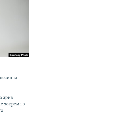
 позицію
на зрив
не зокрема з
го