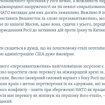
економічного зростання у Росії немає, а можливість н
міжнародної напруженості на тлі певної «паралізовано
НАТО виглядає для них досить заманливо. Важливо й ін
виставить Вашингтон за «нове перезавантаження», м
не по кишені Москві, адже вона, судячи з усього, перед
приєднання Росії до активних дій проти Ірану та Китаю
и сходяться в думці, що на початковому етапі потеплі
ою адміністрацією США дуже ймовірне.
ивого «перезавантаження» найголовнішою загрозою є
різко наростити свою перевагу на міжнародній арені з
сили. Високо імовірний силовий варіант з боку Росії що
ших країн з метою перетворення їх на «держави, які не
вого конфлікту ‒ навіть при збереженні НАТО як прац
осія має перевагу як мінімум на першому його етапі»,
цький.