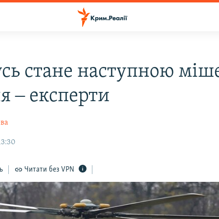
усь стане наступною мі
я ‒ експерти
ова
13:30
ь
Читати без VPN