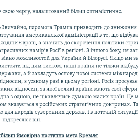
у свою чергу, налаштований більш оптимістично.
«Звичайно, перемога Трампа призводить до зниження 
втручання американської адміністрації в те, що відбува
Східній Європі, а значить до скорочення політики стр
агресивних намірів Росії в регіоні. З іншого боку, ця за
і вікно можливостей для України й Білорусі. Якщо ми 
вистояти під цим тиском, наші країни не тільки відбуд
держави, а й закладуть основу нової системи міжнаро
відносин, в усякому разі в цьому регіоні. Росія просува
таких відносин, за якої великі країни мають свої сфери
одна з одною, не цікавлячись думкою малих країн. Це
м вказується в російських стратегічних доктринах. Т
для народів суверенних держав, і в поточній ситуації
‒ підкреслює він.
айбільш ймовірна наступна мета Кремля