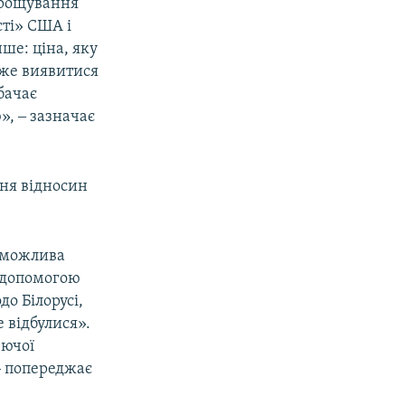
арощування
сті» США і
ше: ціна, яку
оже виявитися
бачає
», ‒ зазначає
ння відносин
 можлива
а допомогою
до Білорусі,
 відбулися».
юючої
 ‒ попереджає