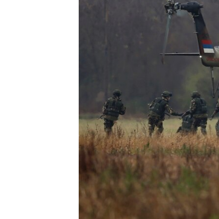
ВІДЕОУРОКИ «ELIFBE»
СВІДЧЕННЯ ОКУПАЦІЇ
УКРАЇНСЬКА ПРОБЛЕМА КРИМУ
ІНФОГРАФІКА