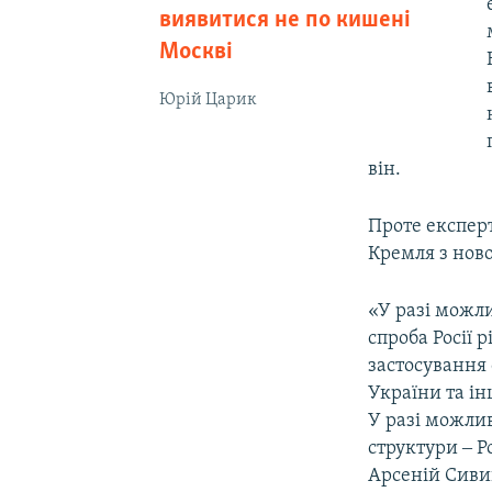
виявитися не по кишені
Москві
Юрій Царик
він.
Проте експерт
Кремля з нов
«У разі можл
спроба Росії 
застосування 
України та ін
У разі можли
структури ‒ Р
Арсеній Сиви