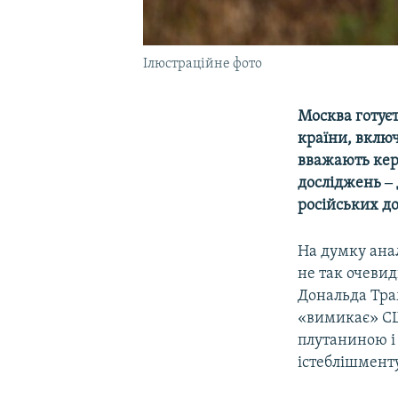
Ілюстраційне фото
Москва готуєт
країни, включ
вважають кер
досліджень ‒
російських д
На думку ана
не так очевид
Дональда Тра
«вимикає» США
плутаниною і
істеблішменту