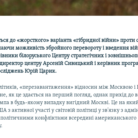
ься до «жорсткого» варіанта «гібридної війни» проти с
аючи можливість збройного перевороту і введення вій
івники білоруського Центру стратегічних і зовнішньо
 директор центру Арсеній Сивицький і керівник прогр
осліджень Юрій Царик.
літиків, «перезавантаження» відносин між Москвою 
не, як це здається на перший погляд, однак прихід до 
мпа в будь-якому випадку вигідний Москві. Це на який
 з активної участі у світовій політиці у зв'язку з адм
 політичними конфліктами всередині американського
.