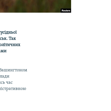
усідньої
ськ. Так
політичних
ами
і Вашингтоном
влади
сь час
іністративною