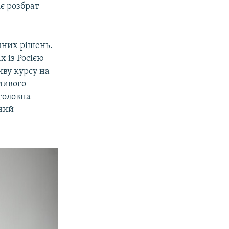
є розбрат
чних рішень.
х із Росією
иву курсу на
ливого
 головна
ений