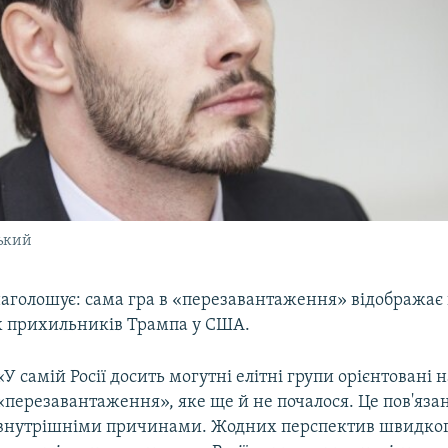
ький
аголошує: сама гра в «перезавантаження» відображає
іх прихильників Трампа у США.
«У самій Росії досить могутні елітні групи орієнтовані 
«перезавантаження», яке ще й не почалося. Це пов'яза
внутрішніми причинами. Жодних перспектив швидко