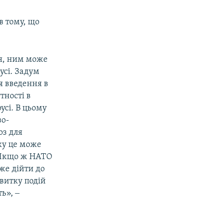
в тому, що
я, ним може
усі. Задум
я введення в
тності в
русі. В цьому
во-
оз для
ку це може
. Якщо ж НАТО
же дійти до
звитку подій
ь», ‒