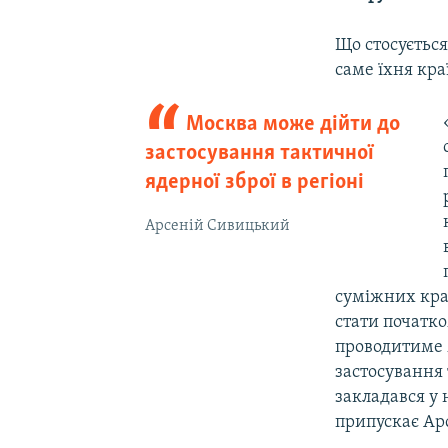
Що стосується
саме їхня кра
Москва може дійти до
застосування тактичної
ядерної зброї в регіоні
Арсеній Сивицький
суміжних краї
стати початк
проводитиме м
застосування 
закладався у 
припускає Ар