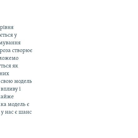
рівня
ється у
имування
гроза створює
зможемо
уться як
дних
є свою модель
 впливу і
 майже
ака модель є
 у нас є шанс