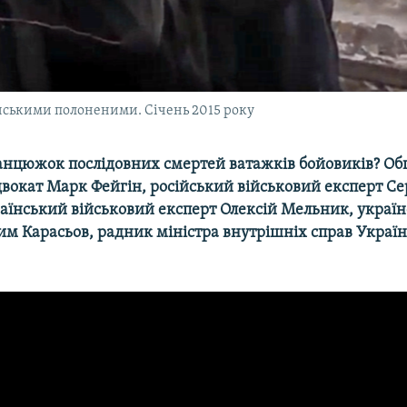
їнськими полоненими. Січень 2015 року
анцюжок послідовних смертей ватажків бойовиків? О
двокат Марк Фейгін, російський військовий експерт Се
раїнський військовий експерт Олексій Мельник, украї
им Карасьов, радник міністра внутрішніх справ Украї