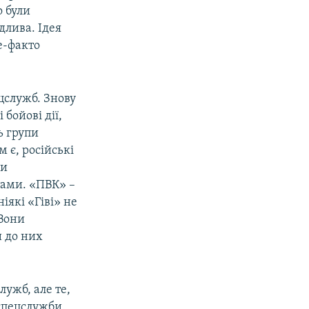
о були
длива. Ідея
е-факто
цслужб. Знову
бойові дії,
ь групи
 є, російські
пи
тами. «ПВК» –
іякі «Гіві» не
 Вони
и до них
лужб, але те,
 спецслужби.