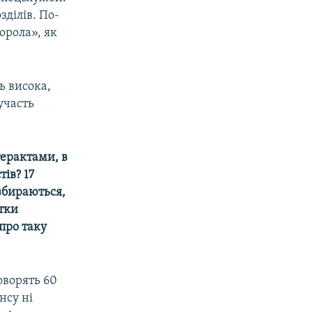
зділів. По-
торола», як
ь висока,
участь
терактами, в
ів? 17
збираються,
отки
про таку
оворять 60
нсу ні