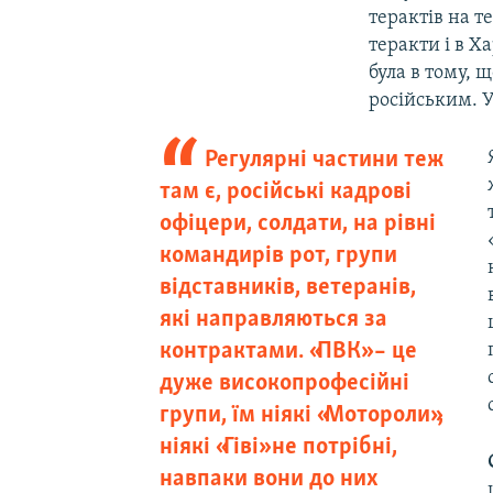
терактів на т
теракти і в Х
була в тому, 
російським. У
Регулярні частини теж
там є, російські кадрові
офіцери, солдати, на рівні
командирів рот, групи
відставників, ветеранів,
які направляються за
контрактами. «ПВК» – це
дуже високопрофесійні
групи, їм ніякі «Мотороли»,
ніякі «Гіві» не потрібні,
навпаки вони до них