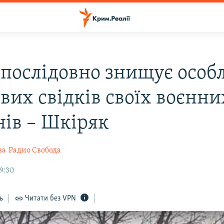
 послідовно знищує особ
вих свідків своїх воєнни
нів – Шкіряк
ва
Радио Свобода
19:30
ь
Читати без VPN