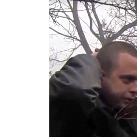
ВІДЕОУРОКИ «ELIFBE»
СВІДЧЕННЯ ОКУПАЦІЇ
УКРАЇНСЬКА ПРОБЛЕМА КРИМУ
ІНФОГРАФІКА