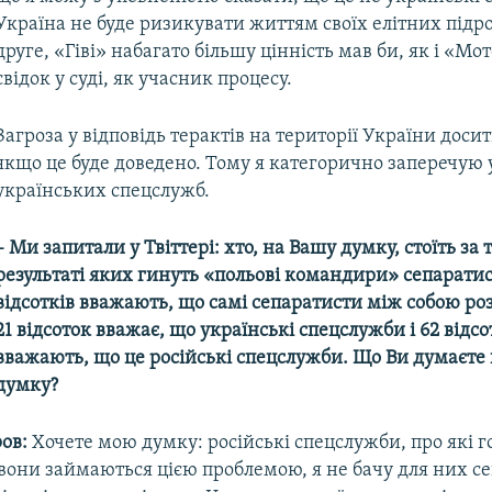
Україна не буде ризикувати життям своїх елітних підро
друге, «Гіві» набагато більшу цінність мав би, як і «Мо
свідок у суді, як учасник процесу.
Загроза у відповідь терактів на території України досит
якщо це буде доведено. Тому я категорично заперечую 
українських спецслужб.
– Ми запитали у Твіттері: хто, на Вашу думку, стоїть за 
результаті яких гинуть «польові командири» сепаратист
відсотків вважають, що самі сепаратисти між собою ро
21 відсоток вважає, що українські спецслужби і 62 відс
вважають, що це російські спецслужби. Що Ви думаєте 
думку?
ров:
Хочете мою думку: російські спецслужби, про які г
 вони займаються цією проблемою, я не бачу для них се