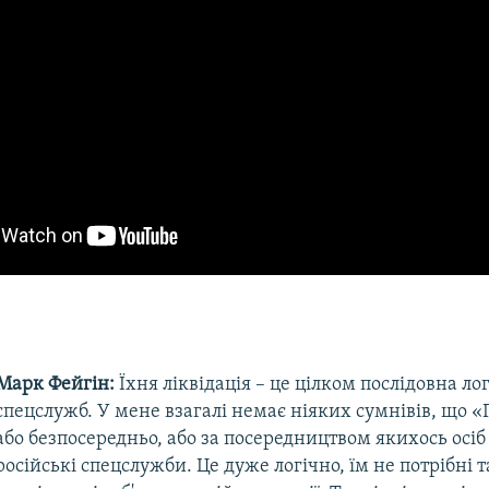
Марк Фейгін:
Їхня ліквідація – це цілком послідовна ло
спецслужб. У мене взагалі немає ніяких сумнівів, що «
або безпосередньо, або за посередництвом якихось осіб 
російські спецслужби. Це дуже логічно, їм не потрібні т