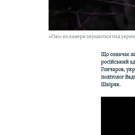
«Гіві» на камери знущається над укра
Що означає л
російський а
Гончаров, ук
політолог Вад
Шкіряк.