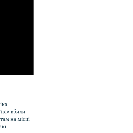
гіка
Гіві» вбили
там на місці
акі