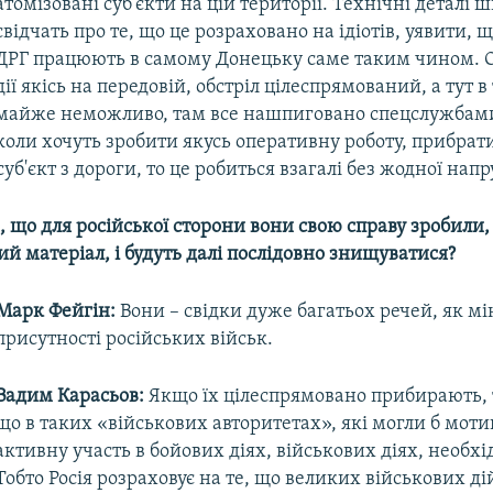
атомізовані суб'єкти на цій території. Технічні деталі
свідчать про те, що це розраховано на ідіотів, уявити, 
ДРГ працюють в самому Донецьку саме таким чином. 
дії якісь на передовій, обстріл цілеспрямований, а тут в
майже неможливо, там все нашпиговано спецслужбами
коли хочуть зробити якусь оперативну роботу, прибрат
б'єкт з дороги, то це робиться взагалі без жодної напр
, що для російської сторони вони свою справу зробили,
й матеріал, і будуть далі послідовно знищуватися?
Марк Фейгін:
Вони – свідки дуже багатьох речей, як м
присутності російських військ.
Вадим Карасьов:
Якщо їх цілеспрямовано прибирають, 
що в таких «військових авторитетах», які могли б моти
активну участь в бойових діях, військових діях, необхі
Тобто Росія розраховує на те, що великих військових дій