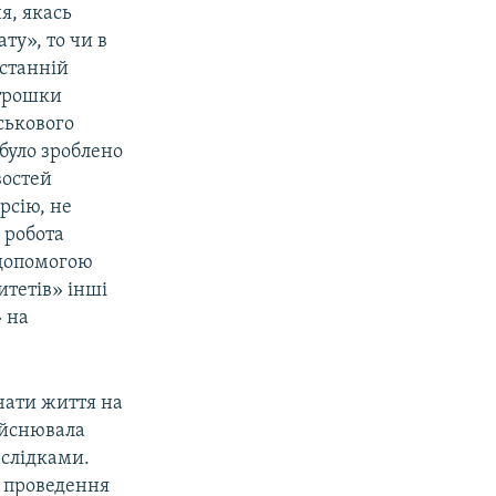
я, якась
ту», то чи в
останній
 трошки
ськового
було зроблено
востей
рсію, не
 робота
 допомогою
итетів» інші
 на
чати життя на
дійснювала
наслідками.
я проведення