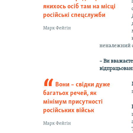
якихось осіб там на місці
російські спецслужби
Марк Фейгін
неналежний су
– Ви вважаєте
відпрацьовани
Вони – свідки дуже
багатьох речей, як
мінімум присутності
російських військ
Марк Фейгін