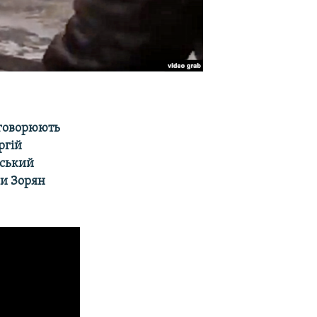
бговорюють
ргій
нський
ни Зорян