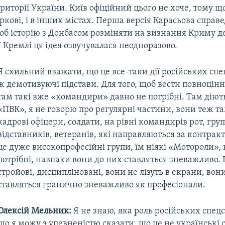
ериторії України. Київ офіційний цього не хоче, тому щ
аркові, і в інших містах. Перша версія Карасьова справе
щоб історію з Донбасом розміняти на визнання Криму д
 Кремлі ця ідея озвучувалася неодноразово.
Я схильний вважати, що це все-таки дії російських спе
ж демотивуючі підстави. Для того, щоб вести повноцінні 
там такі вже «командири» давно не потрібні. Там діют
«ПВК», я не говорю про регулярні частини, вони теж там
кадрові офіцери, солдати, на рівні командирів рот, гру
відставників, ветеранів, які направляються за контрак
це дуже високопрофесійні групи, їм ніякі «Мотороли», н
потрібні, навпаки вони до них ставляться зневажливо.
стройові, дисципліновані, вони не лізуть в екрани, вон
ставляться гранично зневажливо як професіонали.
Олексій Мельник:
Я не знаю, яка роль російських спецс
що я можу з упевненістю сказати, що це не українські