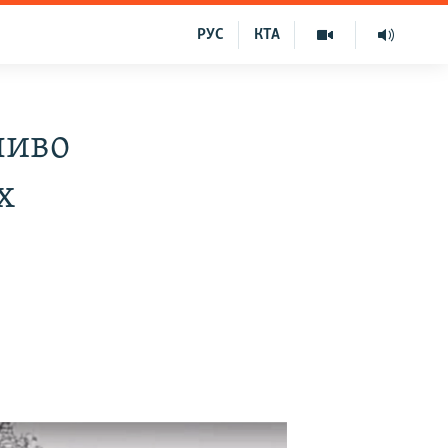
РУС
КТА
ливо
х