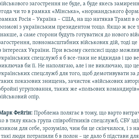
військового загострення не буде, а буде якесь замиренн
угода чи то в рамках «Мінська», «нормандського форма
рамках Росія – Україна – США, на що натякав Трамп в 
розмові з українським президентом тощо. Якщо ж все
інакше, а саме сторони будуть готуватися до нового вій
загострення, повномасштабних військових дій, тоді це 
в інтересах України. При всьому скепсисі щодо можли
українських спецслужб я б все-таки не відкидав і цю ве
виключав би її. Не наполягаю, але і не виключаю, що це
українських спецслужб для того, щоб демотивувати за
таких показових знищень, зачисток «військових автор
збройні угруповання, таких же «польових командирів»
військовий опір.
Марк Фейгін:
Проблема полягає в тому, що варто витра
ко в тилу якась група співробітників спецслужб, СБУ з
ризиком для себе, зрозуміло, чим би це скінчилося, і з 
такі люди потрапили б в полон – це дало б підстави дл