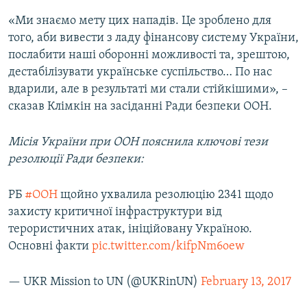
«Ми знаємо мету цих нападів. Це зроблено для
того, аби вивести з ладу фінансову систему України,
послабити наші оборонні можливості та, зрештою,
дестабілізувати українське суспільство… По нас
вдарили, але в результаті ми стали стійкішими», –
сказав Клімкін на засіданні Ради безпеки ООН.
Місія України при ООН пояснила ключові тези
резолюції Ради безпеки:
РБ
#ООН
щойно ухвалила резолюцію 2341 щодо
захисту критичної інфраструктури від
терористичних атак, ініційовану Україною.
Основні факти
pic.twitter.com/kifpNm6oew
— UKR Mission to UN (@UKRinUN)
February 13, 2017