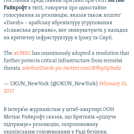
Постійний представник Британії при ООН
Метью
Райкрофт
в твіті, говорячи про одностайне
голосування за резолюцію, вказав також хештеґ
«Daesh» – арабську абревіатуру угруповання
«Ісламська держава», яке звинувачують у нападах
на критичну інфраструктуру в Іраку та Сирії.
The
#UNSC
has unanimously adopted a resolution that
further protects critical infrastructure from terrorist
threats.
#defeatDaesh
pic.twitter.com/R9hpSp3ndz
— UKUN_NewYork (@UKUN_NewYork)
February 13,
2017
В інтерв’ю журналістам у штаб-квартирі ООН
Метью Райкрофт сказав, що Британія «рішуче
підтримує» резолюцію, запропоновану
українським головуванням у Раді безпеки.