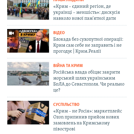
ПРАВА ЛЮДИНИ
«Крим – єдиний регіон, де
українці – меншість»: дискусія
навколо нової пам'ятної дати
ВІДЕО
Блокада без сухопутної операції:
Крим сам себе не заправить і не
прогодує | Крим.Реалії
ВІЙНА ТА КРИМ
Російська влада обіцяє закрити
морський шлях українським
БпЛА до Севастополя. Чи реально
це?
СУСПІЛЬСТВО
«Крим – не Росія»: маркетплейс
Ozon припинив прийом нових
замовлень на Кримському
півострові