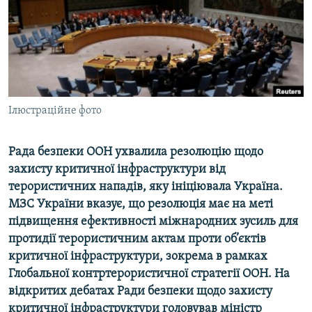
ВІДЕОУРОКИ «ELIFBE»
Русский
СВІДЧЕННЯ ОКУПАЦІЇ
Qırımtatar
УКРАЇНСЬКА ПРОБЛЕМА КРИМУ
ДОЛУЧАЙСЯ!
ІНФОГРАФІКА
Ілюстраційне фото
Рада безпеки ООН ухвалила резолюцію щодо
Усі сайти RFE/RL
захисту критичної інфраструктури від
терористичних нападів, яку ініціювала Україна.
МЗС України вказує, що резолюція має на меті
підвищення ефективності міжнародних зусиль для
протидії терористичним актам проти об’єктів
критичної інфраструктури, зокрема в рамках
Глобальної контртерористичної стратегії ООН. На
відкритих дебатах Ради безпеки щодо захисту
критичної інфраструктури головував міністр