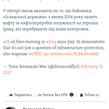
У твітері також вказують на те, що бойовики
«Ісламської держави» з липня 2016 року палять
нафту та нафтопереробні потужності на теренах
Іраку, які перебувають під їхнім контролем.
#IS
oil fires burning in
#Iraq
since July '16 demonstrate
that it's not just a question of infrastructure protection,
also response
#UNSC
pic.twitter.com/9LML8vwR6J
— Toxic Remnants War (@detoxconflict)
February 13,
2017
Поділитись
Читати без VPN
Follow us