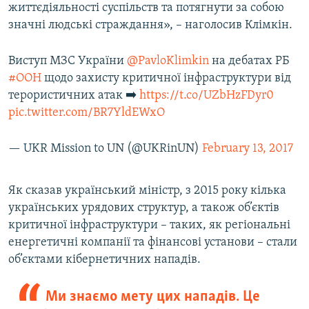
життєдіяльності суспільств та потягнути за собою
значні людські страждання», – наголосив Клімкін.
Виступ МЗС України
@PavloKlimkin
на дебатах РБ
#ООН
щодо захисту критичної інфраструктури від
терористичних атак ➡️
https://t.co/UZbHzFDyr0
pic.twitter.com/BR7YldEWxO
— UKR Mission to UN (@UKRinUN)
February 13, 2017
Як сказав український міністр, з 2015 року кілька
українських урядових структур, а також об’єктів
критичної інфраструктури – таких, як регіональні
енергетичні компанії та фінансові установи – стали
об’єктами кібернетичних нападів.
Ми знаємо мету цих нападів. Це