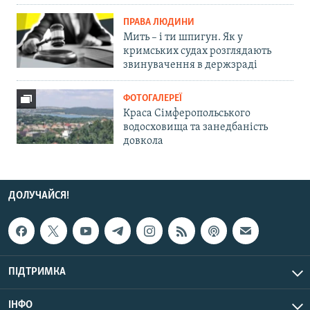
ПРАВА ЛЮДИНИ
Мить – і ти шпигун. Як у
кримських судах розглядають
звинувачення в держзраді
ФОТОГАЛЕРЕЇ
Краса Сімферопольського
водосховища та занедбаність
довкола
ДОЛУЧАЙСЯ!
ПІДТРИМКА
ІНФО