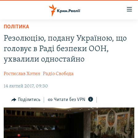
Доступність
посилання
Перейти
ПОЛІТИКА
до
НОВИНИ
Резолюцію, подану Україною, що
основного
ВОДА.КРИМ
матеріалу
головує в Раді безпеки ООН,
ВІДЕО ТА ФОТО
Перейти
ухвалили одностайно
до
ПОЛІТИКА
основної
Ростислав Хотин
Радіо Свобода
БЛОГИ
навігації
Перейти
14 лютий 2017, 09:30
ПОГЛЯД
до
ІНТЕРВ'Ю
Поділитись
Читати без VPN
пошуку
ВСЕ ЗА ДЕНЬ
СПЕЦПРОЕКТИ
ЯК ОБІЙТИ БЛОКУВАННЯ
ДЕПОРТАЦІЯ