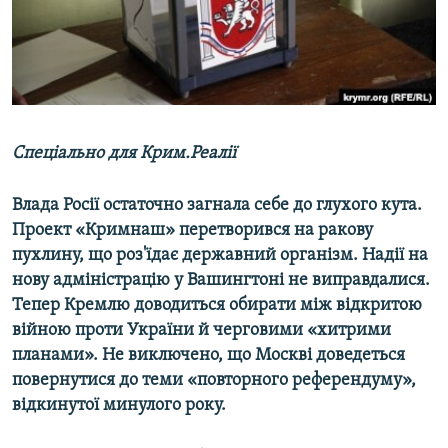
ВІДЕОУРОКИ «ELIFBE»
Русский
СВІДЧЕННЯ ОКУПАЦІЇ
Qırımtatar
УКРАЇНСЬКА ПРОБЛЕМА КРИМУ
ДОЛУЧАЙСЯ!
ІНФОГРАФІКА
Спеціально для Крим.Реалії
Влада Росії остаточно загнала себе до глухого кута.
Усі сайти RFE/RL
Проект «Кримнаш» перетворився на ракову
пухлину, що роз'їдає державний організм. Надії на
нову адміністрацію у Вашингтоні не виправдалися.
Тепер Кремлю доводиться обирати між відкритою
війною проти України й черговими «хитрими
планами». Не виключено, що Москві доведеться
повернутися до теми «повторного референдуму»,
відкинутої минулого року.