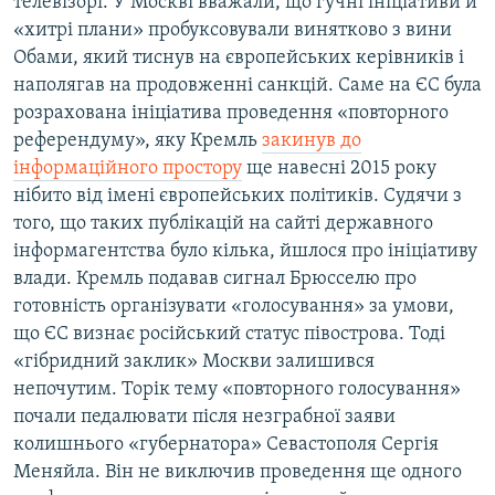
телевізорі. У Москві вважали, що гучні ініціативи й
«хитрі плани» пробуксовували винятково з вини
Обами, який тиснув на європейських керівників і
наполягав на продовженні санкцій. Саме на ЄС була
розрахована ініціатива проведення «повторного
референдуму», яку Кремль
закинув до
інформаційного простору
ще навесні 2015 року
нібито від імені європейських політиків. Судячи з
того, що таких публікацій на сайті державного
інформагентства було кілька, йшлося про ініціативу
влади. Кремль подавав сигнал Брюсселю про
готовність організувати «голосування» за умови,
що ЄС визнає російський статус півострова. Тоді
«гібридний заклик» Москви залишився
непочутим. Торік тему «повторного голосування»
почали педалювати після незграбної заяви
колишнього «губернатора» Севастополя Сергія
Меняйла. Він не виключив проведення ще одного