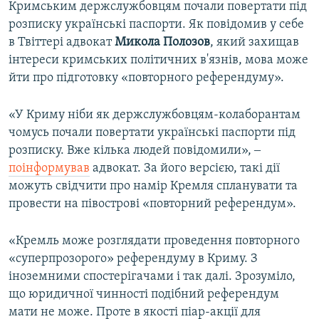
Кримським держслужбовцям почали повертати під
розписку українські паспорти. Як повідомив у себе
в Твіттері адвокат
Микола Полозов
, який захищав
інтереси кримських політичних в'язнів, мова може
йти про підготовку «повторного референдуму».
«У Криму ніби як держслужбовцям-колаборантам
чомусь почали повертати українські паспорти під
розписку. Вже кілька людей повідомили», ‒
поінформував
адвокат. За його версією, такі дії
можуть свідчити про намір Кремля спланувати та
провести на півострові «повторний референдум».
«Кремль може розглядати проведення повторного
«суперпрозорого» референдуму в Криму. З
іноземними спостерігачами і так далі. Зрозуміло,
що юридичної чинності подібний референдум
мати не може. Проте в якості піар-акції для