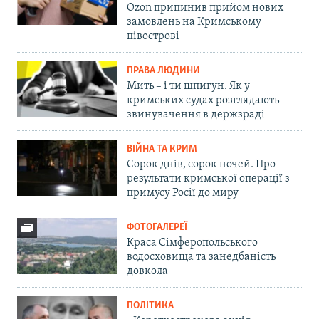
Ozon припинив прийом нових
замовлень на Кримському
півострові
ПРАВА ЛЮДИНИ
Мить – і ти шпигун. Як у
кримських судах розглядають
звинувачення в держзраді
ВІЙНА ТА КРИМ
Сорок днів, сорок ночей. Про
результати кримської операції з
примусу Росії до миру
ФОТОГАЛЕРЕЇ
Краса Сімферопольського
водосховища та занедбаність
довкола
ПОЛІТИКА