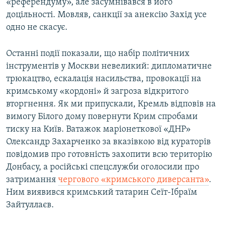
«референдуму», але засумнівався в його
доцільності. Мовляв, санкції за анексію Захід усе
одно не скасує.
Останні події показали, що набір політичних
інструментів у Москви невеликий: дипломатичне
трюкацтво, ескалація насильства, провокації на
кримському «кордоні» й загроза відкритого
вторгнення. Як ми припускали, Кремль відповів на
вимогу Білого дому повернути Крим спробами
тиску на Київ. Ватажок маріонеткової «ДНР»
Олександр Захарченко за вказівкою від кураторів
повідомив про готовність захопити всю територію
Донбасу, а російські спецслужби оголосили про
затримання
чергового «кримського диверсанта»
.
Ним виявився кримський татарин Сеїт-Ібраїм
Зайтуллаєв.