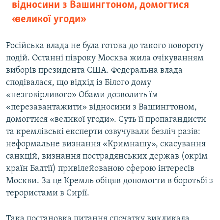
відносини з Вашингтоном, домогтися
«великої угоди»
Російська влада не була готова до такого повороту
подій. Останні півроку Москва жила очікуванням
виборів президента США. Федеральна влада
сподівалася, що відхід із Білого дому
«незговірливого» Обами дозволить їм
«перезавантажити» відносини з Вашингтоном,
домогтися «великої угоди». Суть її пропагандисти
та кремлівські експерти озвучували безліч разів:
неформальне визнання «Кримнашу», скасування
санкцій, визнання пострадянських держав (окрім
країн Балтії) привілейованою сферою інтересів
Москви. За це Кремль обіцяв допомогти в боротьбі з
терористами в Сирії.
Така постановка питання спочатку викликала