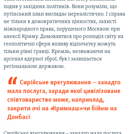
подив у західних політиків. Вони розуміли, що
путінський план виглядає нереалістично. І справа
не тільки в демократичних цінностях, захисті
міжнародного права, порушеного Москвою при
анексії Криму. Домовлятися про розподіл світу на
геополітичні сфери впливу відпочатку можуть
тільки рівні гравці. Кремль, незважаючи на
арсенал ядерної зброї, був і залишається
регіональною державою.
Сирійське врегулювання ‒ занадто
мала послуга, заради якої цивілізоване
співтовариство може, наприклад,
закрити очі на «Кримнаш» чи бійню на
Донбасі
Сирійське врегулювання ‒ занадто мала послуга,