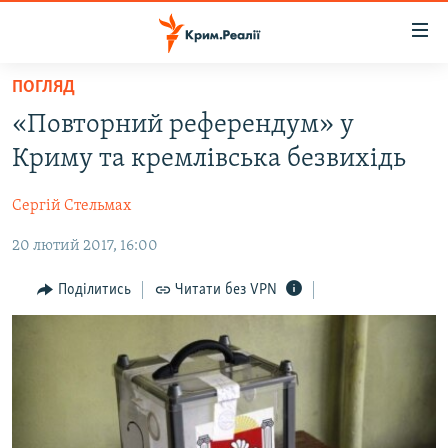
Доступність
посилання
Перейти
ПОГЛЯД
до
НОВИНИ
«Повторний референдум» у
основного
ВОДА.КРИМ
матеріалу
Криму та кремлівська безвихідь
ВІДЕО ТА ФОТО
Перейти
до
Сергій Стельмах
ПОЛІТИКА
основної
20 лютий 2017, 16:00
БЛОГИ
навігації
Перейти
ПОГЛЯД
Поділитись
Читати без VPN
до
ІНТЕРВ'Ю
пошуку
ВСЕ ЗА ДЕНЬ
СПЕЦПРОЕКТИ
ЯК ОБІЙТИ БЛОКУВАННЯ
ДЕПОРТАЦІЯ