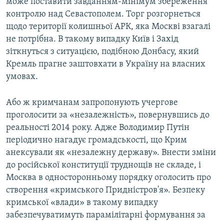
може поставити завданням-мінімум збереження
контролю над Севастополем. Торг розгорнеться
щодо території колишньої АРК, яка Москві взагалі
не потрібна. В такому випадку Київ і Захід
зіткнуться з ситуацією, подібною Донбасу, який
Кремль прагне заштовхати в Україну на власних
умовах.
Або ж кримчанам запропонують учергове
проголосити за «незалежність», повернувшись до
реальності 2014 року. Адже Володимир Путін
періодично нагадує громадськості, що Крим
анексували як «незалежну державу». Внести зміни
до російської конституції труднощів не складе, і
Москва в односторонньому порядку оголосить про
створення «кримського Придністров'я». Безпеку
кримської «влади» в такому випадку
забезпечуватимуть парамілітарні формування за