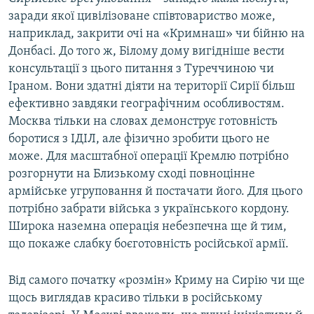
заради якої цивілізоване співтовариство може,
наприклад, закрити очі на «Кримнаш» чи бійню на
Донбасі. До того ж, Білому дому вигідніше вести
консультації з цього питання з Туреччиною чи
Іраном. Вони здатні діяти на території Сирії більш
ефективно завдяки географічним особливостям.
Москва тільки на словах демонструє готовність
боротися з ІДІЛ, але фізично зробити цього не
може. Для масштабної операції Кремлю потрібно
розгорнути на Близькому сході повноцінне
армійське угруповання й постачати його. Для цього
потрібно забрати війська з українського кордону.
Широка наземна операція небезпечна ще й тим,
що покаже слабку боєготовність російської армії.
Від самого початку «розмін» Криму на Сирію чи ще
щось виглядав красиво тільки в російському