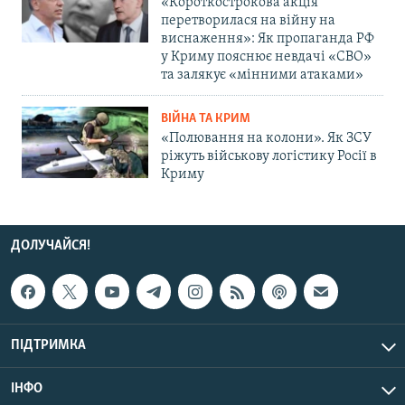
«Короткострокова акція
перетворилася на війну на
виснаження»: Як пропаганда РФ
у Криму пояснює невдачі «СВО»
та залякує «мінними атаками»
ВІЙНА ТА КРИМ
«Полювання на колони». Як ЗСУ
ріжуть військову логістику Росії в
Криму
ДОЛУЧАЙСЯ!
ПІДТРИМКА
ІНФО