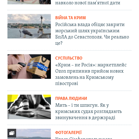
навколо нової пам'ятної дати
ВІЙНА ТА КРИМ
Російська влада обіцяє закрити
морський шлях українським
БпЛА до Севастополя. Чи реально
це?
СУСПІЛЬСТВО
«Крим – не Росія»: маркетплейс
Ozon припинив прийом нових
замовлень на Кримському
півострові
ПРАВА ЛЮДИНИ
Мить – і ти шпигун. Як у
кримських судах розглядають
звинувачення в держзраді
ФОТОГАЛЕРЕЇ