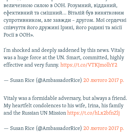
величезною силою в ООН. Розумний, відданий,
ефективний та смішний... Віталій був винятковим
супротивником, але завжди – другом. Мої сердечні
співчуття його дружині Ірині, його родині та місії
Росії в ООН».
I'm shocked and deeply saddened by this news. Vitaly
was a huge force at the UN. Smart, committed, highly
effective and very funny.
https://t.co/VTKJmolhY2
— Susan Rice (@AmbassadorRice)
20 лютого 2017 р.
Vitaly was a formidable adversary, but always a friend.
My heartfelt condolences to his wife, Irina, his family
and the Russian UN Mission
https://t.co/hLx2bfnZlj
— Susan Rice (@AmbassadorRice)
20 лютого 2017 р.