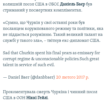
колишній посол США в ОБСЄ
Даніель Баєр
був
стриманий у посмертних компліментах.
«Сумно, що Чуркін у свої останні роки був
посланцем корумпованого режиму та політики, яка
не піддається розумінню. Такий великий талант на
службі у такого зла», – твітнув екс-дипломат США.
Sad that Churkin spent his final years as emissary for
corrupt regime & unconscionable policies.Such great
talent in service of such evil.
— Daniel Baer (@danbbaer)
20 лютого 2017 р.
Прокоментувала смерть Чуркіна і чинний посол
США в ООН
Ніккі Гейлі
.