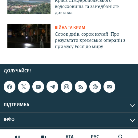
Краса Сімферопольського
водосховища та занедбаність
довкола
ВІЙНА ТА КРИМ
Сорок днів, сорок ночей. Про
результати кримської операції з
примусу Росії до миру
ДОЛУЧАЙСЯ!
ПІДТРИМКА
ІНФО
© Крим.Реалії, 2026 | Усі права застережено.
КТА
РУС