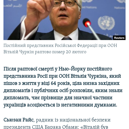
ВІДЕОУРОКИ «ELIFBE»
Русский
СВІДЧЕННЯ ОКУПАЦІЇ
Qırımtatar
УКРАЇНСЬКА ПРОБЛЕМА КРИМУ
ДОЛУЧАЙСЯ!
ІНФОГРАФІКА
Постійний представник Російської Федерації при ООН
Віталій Чуркін раптово помер 20 лютого
Усі сайти RFE/RL
Після раптової смерті у Нью-Йорку постійного
представника Росії при ООН Віталія Чуркіна, який
пішов з життя у віці 64 років, ціла низка західних
дипломатів і публічних осіб розповіли, яким знали
дипломата, чиє прізвище для значної частини
українців асоціюється із негативними думками.
Сьюзан Райс
, радник із національної безпеки
президента США Барака Обами: «Віталій був