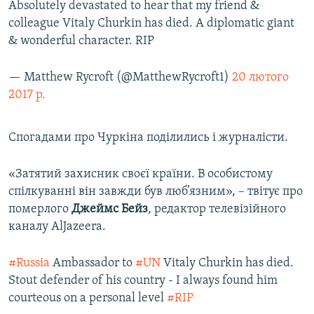
Absolutely devastated to hear that my friend &
colleague Vitaly Churkin has died. A diplomatic giant
& wonderful character. RIP
— Matthew Rycroft (@MatthewRycroft1)
20 лютого
2017 р.
Спогадами про Чуркіна поділились і журналісти.
«Затятий захисник своєї країни. В особистому
спілкуванні він завжди був люб’язним», – твітує про
померлого
Джеймс Бейз
, редактор телевізійного
каналу AlJazeera.
#Russia
Ambassador to
#UN
Vitaly Churkin has died.
Stout defender of his country - I always found him
courteous on a personal level
#RIP