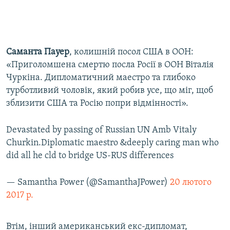
Саманта Пауер
, колишній посол США в ООН:
«Приголомшена смертю посла Росії в ООН Віталія
Чуркіна. Дипломатичний маестро та глибоко
турботливий чоловік, який робив усе, що міг, щоб
зблизити США та Росію попри відмінності».
Devastated by passing of Russian UN Amb Vitaly
Churkin.Diplomatic maestro &deeply caring man who
did all he cld to bridge US-RUS differences
— Samantha Power (@SamanthaJPower)
20 лютого
2017 р.
Втім, інший американський екс-дипломат,