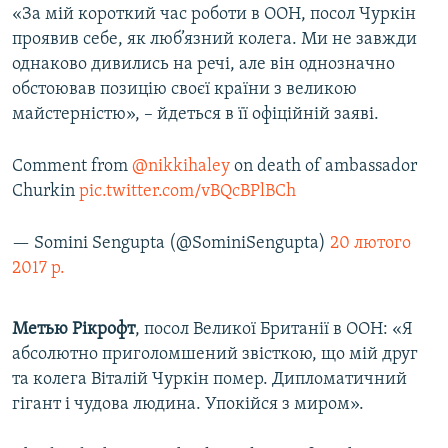
«За мій короткий час роботи в ООН, посол Чуркін
проявив себе, як люб’язний колега. Ми не завжди
однаково дивились на речі, але він однозначно
обстоював позицію своєї країни з великою
майстерністю», – йдеться в її офіційній заяві.
Comment from
@nikkihaley
on death of ambassador
Churkin
pic.twitter.com/vBQcBPlBCh
— Somini Sengupta (@SominiSengupta)
20 лютого
2017 р.
Метью Рікрофт
, посол Великої Британії в ООН: «Я
абсолютно приголомшений звісткою, що мій друг
та колега Віталій Чуркін помер. Дипломатичний
гігант і чудова людина. Упокійся з миром».