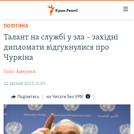
Доступність
посилання
Перейти
ПОЛІТИКА
до
НОВИНИ
Талант на службі у зла – західні
основного
ВОДА.КРИМ
матеріалу
дипломати відгукнулися про
ВІДЕО ТА ФОТО
Перейти
Чуркіна
до
ПОЛІТИКА
основної
Голос Америки
БЛОГИ
навігації
Перейти
22 лютий 2017, 11:30
ПОГЛЯД
до
ІНТЕРВ'Ю
Поділитись
Читати без VPN
пошуку
ВСЕ ЗА ДЕНЬ
СПЕЦПРОЕКТИ
ЯК ОБІЙТИ БЛОКУВАННЯ
ДЕПОРТАЦІЯ