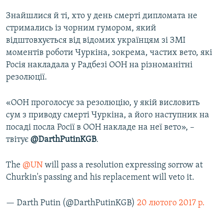
Знайшлися й ті, хто у день смерті дипломата не
стримались із чорним гумором, який
відштовхується від відомих українцям зі ЗМІ
моментів роботи Чуркіна, зокрема, частих вето, які
Росія накладала у Радбезі ООН на різноманітні
резолюції.
«ООН проголосує за резолюцію, у якій висловить
сум з приводу смерті Чуркіна, а його наступник на
посаді посла Росії в ООН накладе на неї вето», –
твітує
@DarthPutinKGB
.
The
@UN
will pass a resolution expressing sorrow at
Churkin's passing and his replacement will veto it.
— Darth Putin (@DarthPutinKGB)
20 лютого 2017 р.