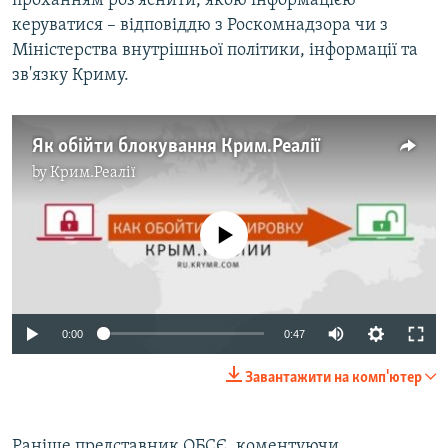
проханням роз'яснити, якою інформацією
керуватися – відповіддю з Роскомнадзора чи з
Міністерства внутрішньої політики, інформації та
зв'язку Криму.
Як обійти блокування Крим.Реалії
by
Крим.Реалії
No media source currently available
0:00
0:47
Завантажити на комп'ютер
Раніше представник ОБСЄ, коментуючи