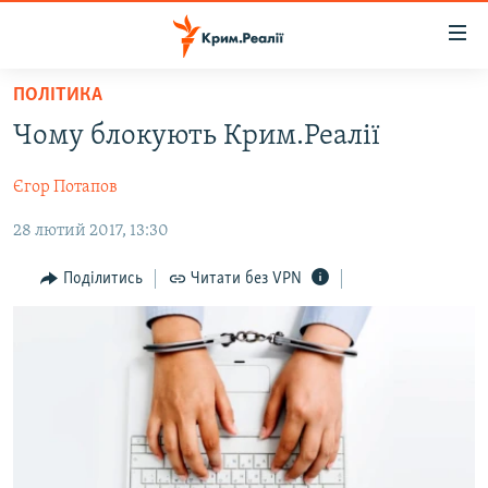
Доступність
посилання
Перейти
ПОЛІТИКА
до
НОВИНИ
Чому блокують Крим.Реалії
основного
ВОДА.КРИМ
матеріалу
Єгор Потапов
ВІДЕО ТА ФОТО
Перейти
до
28 лютий 2017, 13:30
ПОЛІТИКА
основної
БЛОГИ
навігації
Поділитись
Читати без VPN
Перейти
ПОГЛЯД
до
ІНТЕРВ'Ю
пошуку
ВСЕ ЗА ДЕНЬ
СПЕЦПРОЕКТИ
ЯК ОБІЙТИ БЛОКУВАННЯ
ДЕПОРТАЦІЯ