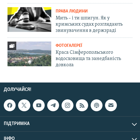
ПРАВА ЛЮДИНИ
Мить – і ти шпигун. Як у
кримських судах розглядають
звинувачення в держзраді
ФОТОГАЛЕРЕЇ
Краса Сімферопольського
водосховища та занедбаність
довкола
ДОЛУЧАЙСЯ!
ПІДТРИМКА
ІНФО