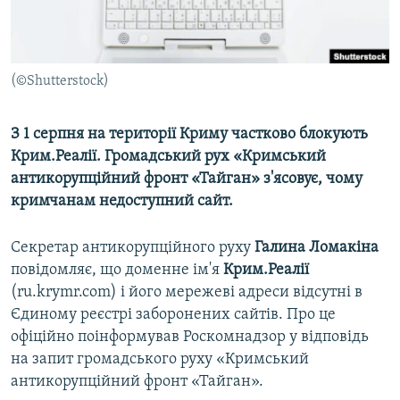
ВІДЕОУРОКИ «ELIFBE»
Русский
СВІДЧЕННЯ ОКУПАЦІЇ
Qırımtatar
УКРАЇНСЬКА ПРОБЛЕМА КРИМУ
(©Shutterstock)
ДОЛУЧАЙСЯ!
ІНФОГРАФІКА
З 1 серпня на території Криму частково блокують
Крим.Реалії. Громадський рух «Кримський
антикорупційний фронт «Тайган» з'ясовує, чому
Усі сайти RFE/RL
кримчанам недоступний сайт.
Секретар антикорупційного руху
Галина Ломакіна
повідомляє, що доменне ім'я
Крим.Реалії
(ru.krymr.com) і його мережеві адреси відсутні в
Єдиному реєстрі заборонених сайтів. Про це
офіційно поінформував Роскомнадзор у відповідь
на запит громадського руху «Кримський
антикорупційний фронт «Тайган».