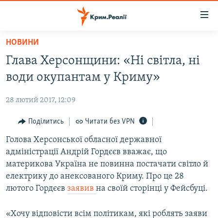
Доступність
посилання
Перейти
НОВИНИ
до
НОВИНИ
Глава Херсонщини: «Ні світла, ні
основного
ВОДА.КРИМ
матеріалу
води окупантам у Криму»
ВІДЕО ТА ФОТО
Перейти
до
28 лютий 2017, 12:09
ПОЛІТИКА
основної
БЛОГИ
Поділитись
Читати без VPN
навігації
Перейти
ПОГЛЯД
Голова Херсонської обласної державної
до
адміністрації Андрій Гордєєв вважає, що
ІНТЕРВ'Ю
пошуку
материкова Україна не повинна постачати світло й
ВСЕ ЗА ДЕНЬ
електрику до анексованого Криму. Про це 28
лютого Гордєєв
заявив
на своїй сторінці у Фейсбуці.
СПЕЦПРОЕКТИ
ЯК ОБІЙТИ БЛОКУВАННЯ
ДЕПОРТАЦІЯ
«Хочу відповісти всім політикам, які роблять заяви