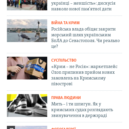
українці – меншість»: дискусія
навколо нової пам'ятної дати
ВІЙНА ТА КРИМ
Російська влада обіцяє закрити
морський шлях українським
БпЛА до Севастополя. Чи реально
це?
СУСПІЛЬСТВО
«Крим – не Росія»: маркетплейс
Ozon припинив прийом нових
замовлень на Кримському
півострові
ПРАВА ЛЮДИНИ
Мить – і ти шпигун. Як у
кримських судах розглядають
звинувачення в держзраді