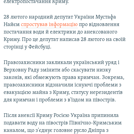
електропостачання Криму.
28 лютого народний депутат України Мустафа
Найєм
спростував інформацію
про відновлення
постачання води й електрики до анексованого
Криму. Про це депутат написав 28 лютого на своїй
сторінці у Фейсбуці.
Правозахисники закликали український уряд і
Верховну Раду змінити або скасувати низку
законів, які обмежують права кримчан. Зокрема,
правозахисники відзначили існуючі проблеми з
евакуацією майна з Криму, статусу нерезидентів
для кримчан і проблеми з в'їздом на півострів.
Після анексії Криму Росією Україна припинила
подавати воду на півострів Північно-Кримським
каналом, що з'єднує головне русло Дніпра з