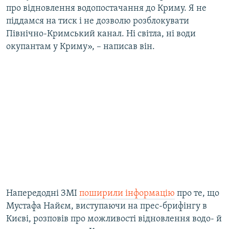
про відновлення водопостачання до Криму. Я не
ВІДЕОУРОКИ «ELIFBE»
Русский
піддамся на тиск і не дозволю розблокувати
СВІДЧЕННЯ ОКУПАЦІЇ
Північно-Кримський канал. Ні світла, ні води
Qırımtatar
окупантам у Криму», – написав він.
УКРАЇНСЬКА ПРОБЛЕМА КРИМУ
ДОЛУЧАЙСЯ!
ІНФОГРАФІКА
Усі сайти RFE/RL
Напередодні ЗМІ
поширили інформацію
про те, що
Мустафа Найєм, виступаючи на прес-брифінгу в
Києві, розповів про можливості відновлення водо- й