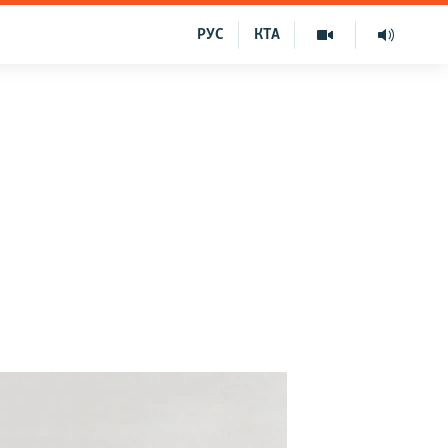
РУС
КТА