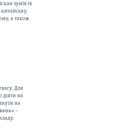
ісхан зумів їх
я китайську
ому, а також
евагу. Для
о діяти на
инути на
вана» –
кладу.