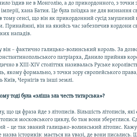
ило їздив не в Монголію, а до прикордонного, з точки 
імперії, хана Батия. Це була поїздка не для визнання с
 в тому сенсі, що він як прикордонний сусід змушений
и. Принаймні, він на якийсь час забезпечив кордони с
ких нападів.
у він – фактично галицько-волинський король. За доз
Константинопольського патріарха, Данило прийняв коро
чно в XIII-XIV століттях називалась Руське королівств
ь, якому формально, з точки зору європейського права
 Київ, Чернігів та інші землі.
му тоді була «зліша зла честь татарська»?
у, що ця фраза йде з літописів. Більшість літописів, які 
літописи московського циклу, бо там вони збереглися. 
ий – це так званий галицько-волинський літопис. Кажу
е назва істориків: мається на увазі, де вони писались. Щ