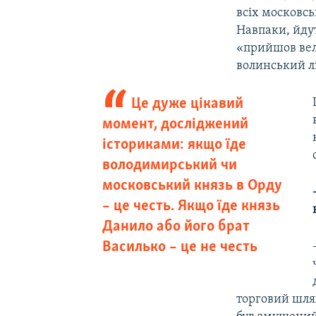
всіх московсь
Навпаки, йдут
«прийшов вел
волинський л
Це дуже цікавий
момент, досліджений
істориками: якщо їде
володимирський чи
московський князь в Орду
– це честь. Якщо їде князь
Данило або його брат
Василько – це не честь
торговий шля