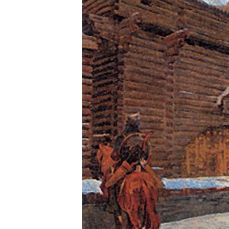
ВІДЕОУРОКИ «ELIFBE»
СВІДЧЕННЯ ОКУПАЦІЇ
УКРАЇНСЬКА ПРОБЛЕМА КРИМУ
ІНФОГРАФІКА