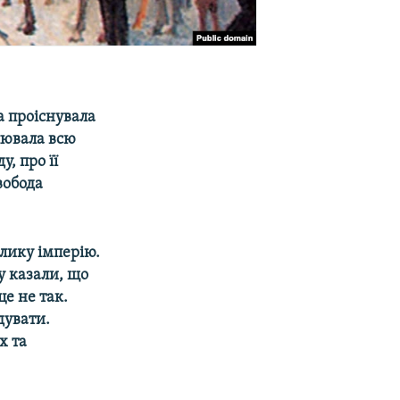
а проіснувала
лювала всю
, про її
вобода
лику імперію.
у казали, що
це не так.
дувати.
х та