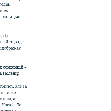
едія.
но»,
– галицько-
о їде
ть. Якщо їде
 відображає
их сентенцій
–
на Польщу.
опису, але за
ння його
чиною, а
 Ногай. Лев