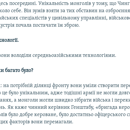
десь посередині. Унікальність монголів у тому, що Чинг
коло себе. Він зумів взяти за тих обставин на озброєнн
айських спеціалістів у цивільному управлінні, військов
устрія почала постачати їм зброю.
нології.
 вони володіли середньоазійськими технологіями.
ки багато було?
: на потрібній ділянці фронту вони уміли створити пер
в це було унікальним, адже тодішні армії не могли довг
анях, а монголи могли швидко зібрати війська і перек
ань. Як каже чинний керівник Генштабу, «бригада керо
лів було добре кероване, було достатньо офіцерського с
 цих факторів вони перемагали.