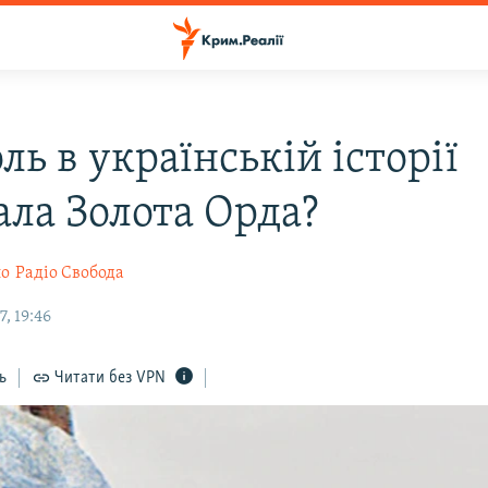
ль в українській історії
ала Золота Орда?
ло
Радіо Свобода
, 19:46
ь
Читати без VPN