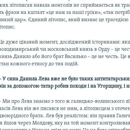
ких літописах навала монголів не сприймається як траг
ь фрази на кшталт «це нам за наші гріхи», «так потріб
икий цар». Єдиний літопис, який визнає це трагедією 
ітопис.
Це дуже цікавий момент, досліджений істориками: якщ
володимирський чи московський князь в Орду – це чес
князь Данило або його брат Василько – це не честь. Це
стан кожного етносу до тих подій.
–
У сина Данила Лева вже не було таких антитатарськ
він за допомогою татар робив походи і на Угорщину, і 
– Ми про Лева знаємо з того ж галицько-волинського літ
часів Лева він же писався не ним, а літописцем з оточе
двоюрідного брата. Лев був реалістом: він правив Гали
х йшов через Молдову, яку на той момент контролював