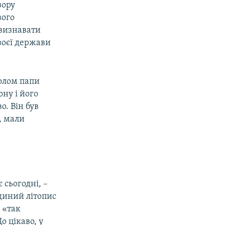
зору
вого
 визнавати
воєї держави
волом папи
ну і його
о. Він був
, мали
є сьогодні, –
Єдиний літопис
 «так
о цікаво, у