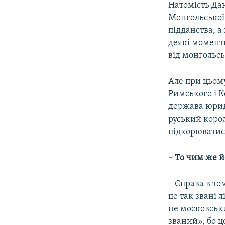
Натомість Дан
Монгольської 
підданства, а
деякі момент
від монгольсь
Але при цьом
Римського і 
держава юриди
руський корол
підкорюватись
–
То чим же йо
– Справа в том
це так звані 
не московськ
званий», бо ц