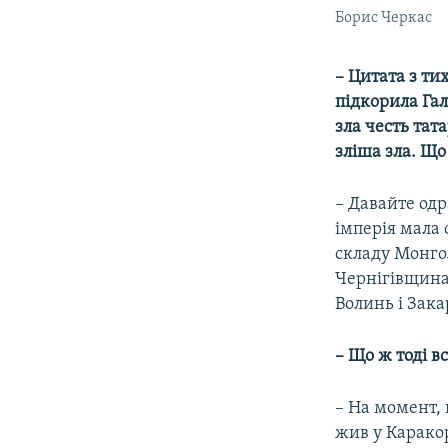
Борис Черкас
–
Цитата з тих
підкорила Га
зла честь тат
зліша зла. Що
– Давайте одр
імперія мала 
складу Монгол
Чернігівщина
Волинь і Зака
–
Що ж тоді в
– На момент,
жив у Каракор