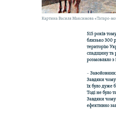
Картина Василя Максимова «Татаро-мо
515 років том
близько 300 
територію Укр
спадщину та р
розмовляло з
–
Завойовники
Завдяки чому
їх було дуже 
Тоді не було 
Завдяки чому
ефективно зав