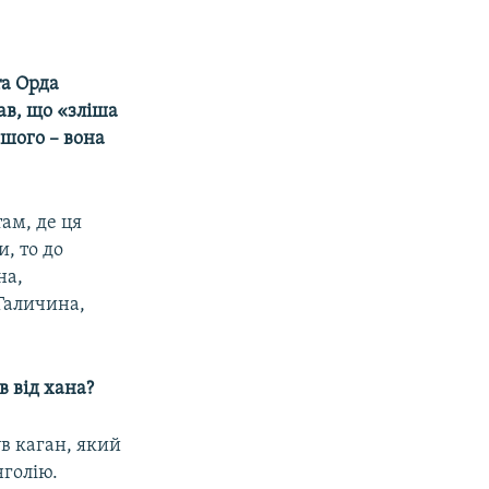
та Орда
ав, що «зліша
ншого – вона
ам, де ця
, то до
на,
Галичина,
 від хана?
в каган, який
нголію.