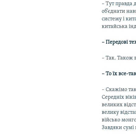
– Тут правда 
об’єднати нав
систему і кит
китайська інд
–
Передові тех
– Так. Також
–
То їх все-та
– Скажімо так
Середніх вікі
великих відст
велику відст
військо монго
Завдяки сумі