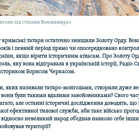
нголи під стінами Володимира»
у кримські татари остаточно знищили Золоту Орду. Вон
років і певний період прямо чи опосередковано контро
аїни, якщо вірити історичним атласам. Про Золоту Орду
оль, яку вона відігравала в українській історії, Радіо С
 істориком Борисом Черкасом.
, яких називали татаро-монголами, створили дуже ве
 вони були такими вдалими завойовниками? Свого час
багато, але останні історичні дослідження доводять, що 
такої ефективної тилової служби, аби таке військо прого
 відносно невеликий народ об’єднав навколо себе інши
ойовував території?