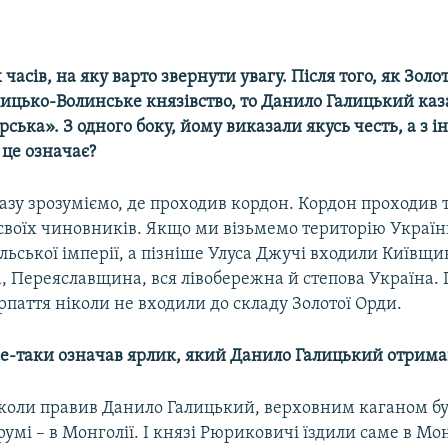
 часів, на яку варто звернути увагу. Після того, як Золо
лицько-Волинське князівство, то Данило Галицький каз
арська». З одного боку, йому виказали якусь честь, а з і
 це означає?
азу зрозуміємо, де проходив кордон. Кордон проходив т
своїх чиновників. Якщо ми візьмемо територію України
ьської імперії, а пізніше Улуса Джучі входили Київщи
, Переяславщина, вся лівобережна й степова Україна. 
рпаття ніколи не входили до складу Золотої Орди.
се-таки означав ярлик, який Данило Галицький отримав
 коли правив Данило Галицький, верховним каганом бу
умі – в Монголії. І князі Рюриковичі їздили саме в Мо