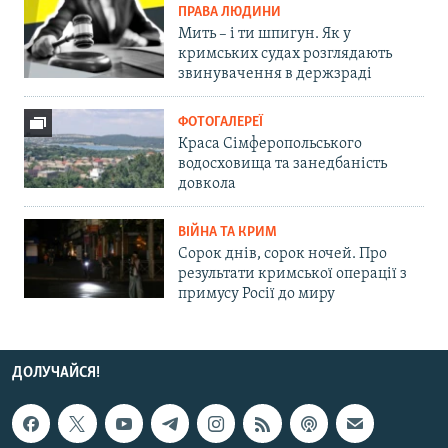
ПРАВА ЛЮДИНИ
Мить – і ти шпигун. Як у
кримських судах розглядають
звинувачення в держзраді
ФОТОГАЛЕРЕЇ
Краса Сімферопольського
водосховища та занедбаність
довкола
ВІЙНА ТА КРИМ
Сорок днів, сорок ночей. Про
результати кримської операції з
примусу Росії до миру
ДОЛУЧАЙСЯ!