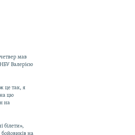
 четвер мав
 НБУ Валерією
ж це так, я
 на цю
н на
і білети»,
 бойовиків на