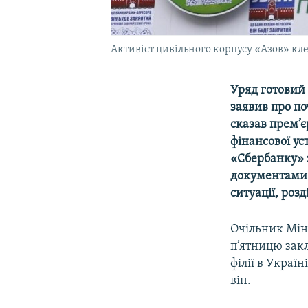
Активіст цивільного корпусу «Азов» кле
Уряд готовий
заявив про п
сказав прем’є
фінансової ус
«Сбербанку» 
документами. 
ситуації, розд
Очільник Мін
п’ятницю зак
філії в Украї
він.