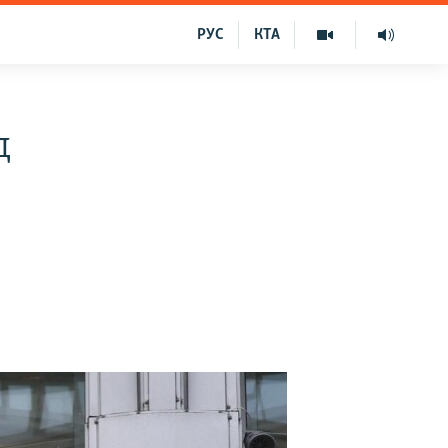
РУС
КТА
д