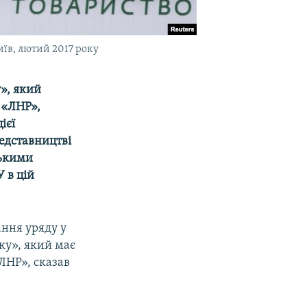
иїв, лютий 2017 року
», який
 «ЛНР»,
ієї
редставництві
ськими
 в цій
ання уряду у
ку», який має
«ЛНР», сказав