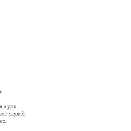
»
 в усіх
рес-службі
ес.