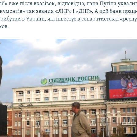
ії» вже після вказівок, відповідно, пана Путіна ухвал
ументів» так званих «ЛНР» і «ДНР». А цей банк працю
прибутки в Україні, які інвестує в сепаратистські «респу
ков.