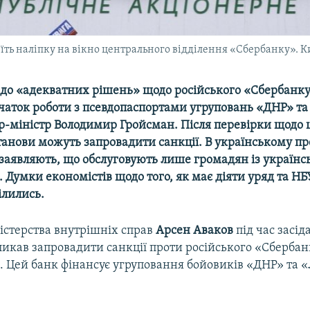
їть наліпку на вікно центрального відділення «Сбербанку». К
 до «адекватних рішень» щодо російського «Сбербанку
очаток роботи з псевдопаспортами угруповань «ДНР» та
р-міністр Володимир Гройсман. Після перевірки щодо ц
танови можуть запровадити санкції. В українському п
заявляють, що обслуговують лише громадян із україн
Думки економістів щодо того, як має діяти уряд та НБУ
ілились.
істерства внутрішніх справ
Арсен Аваков
під час засід
ликав запровадити санкції проти російського «Сбербан
ні. Цей банк фінансує угруповання бойовиків «ДНР» та 