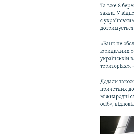
Та вже 8 бере
заяви. У відп
є українським
дотримується
«Банк не обсл
юридичних ос
українській в
територіях», 
Додали також,
причетних до 
міжнародні са
осіб», відпові