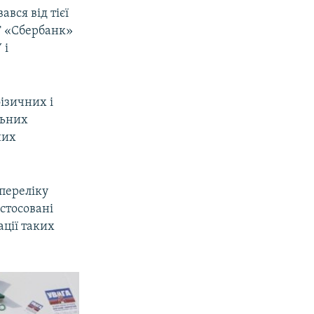
вся від тієї
АТ «Сбербанк»
 і
фізичних і
льних
них
 переліку
стосовані
ації таких