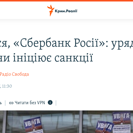
я, «Сбербанк Росії»: уря
и ініціює санкції
Радіо Свобода
, 11:30
ь
Читати без VPN