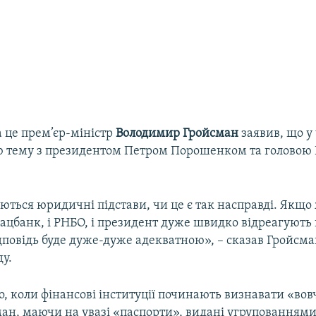
а це прем’єр-міністр
Володимир Гройсман
заявив, що у
ю тему з президентом Петром Порошенком та головою
уються юридичні підстави, чи це є так насправді. Якщо 
ацбанк, і РНБО, і президент дуже швидко відреагують
ідповідь буде дуже-дуже адекватною», – сказав Гройсма
ду.
 коли фінансові інституції починають визнавати «вовч
ман, маючи на увазі «паспорти», видані угрупованнями