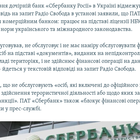
зня дочірній банк «Сбербанку Росії» в Україні відмежува
овідь на запит Радіо Свобода в установі заявили, що П
 комерційним банком: працює на підставі ліцензії НБУ
 норм українського та міжнародного законодавства.
уговував, не обслуговує і не має наміру обслуговувати 
іб на підставі «документів», виданих на непідконтро
ладі територіях, і не здійснює фінансові операції на да
– йдеться у текстовій відповіді на запит Радіо Свобода.
 що не обслуговують «осіб, які включені до офіційного
здійснення терористичної діяльності або щодо яких за
нкції». ПАТ «Сбербанк» також «блокує фінансові опер
ли у прес-службі.