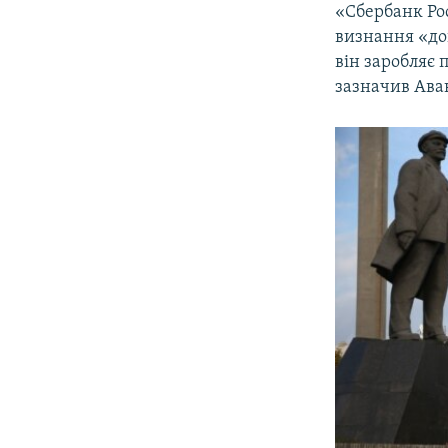
«Сбербанк Рос
визнання «док
він заробляє 
зазначив Ава