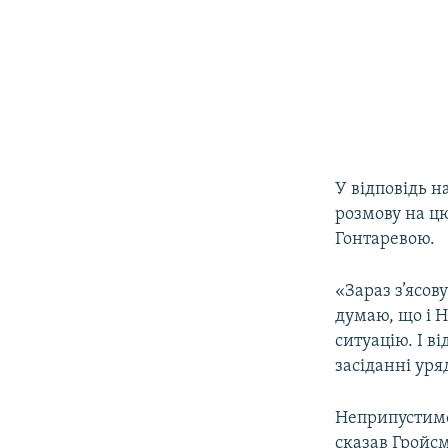
У відповідь н
розмову на ц
Гонтаревою.
«Зараз з’ясов
думаю, що і Н
ситуацію. І в
засіданні уря
Неприпустимо,
сказав Гройс