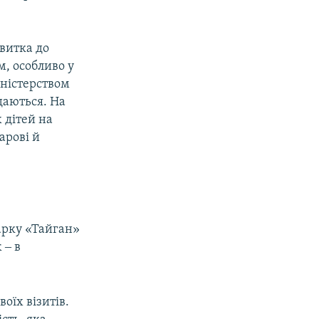
витка до
м, особливо у
іністерством
адаються. На
 дітей на
арові й
арку «Тайган»
 ‒ в
оїх візитів.