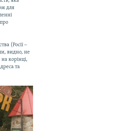
сть, яка
ом для
ленні
 про
тва (Росії ‒
ли, видно, не
 на корінці,
адреса та