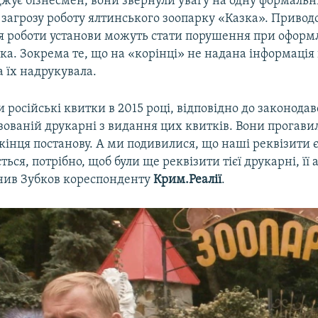
джує бізнесмен, вони звернули увагу на одну формальні
 загрозу роботу ялтинського зоопарку «Казка». Привод
 роботи установи можуть стати порушення при оформ
ка. Зокрема те, що на «корінці» не надана інформація
 їх надрукувала.
російські квитки в 2015 році, відповідно до законодавс
ізованій друкарні з видання цих квитків. Вони прогави
інця постанову. А ми подивилися, що наші реквізити є
ться, потрібно, щоб були ще реквізити тієї друкарні, її 
снив Зубков кореспонденту
Крим.Реалії
.