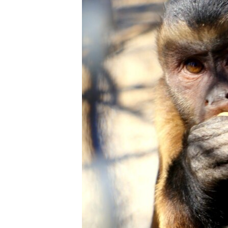
ВІДЕОУРОКИ «ELIFBE»
СВІДЧЕННЯ ОКУПАЦІЇ
УКРАЇНСЬКА ПРОБЛЕМА КРИМУ
ІНФОГРАФІКА