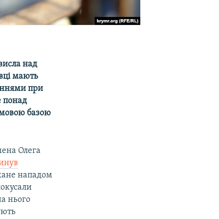
висла над
івці мають
шеннями при
е понад
рмовою базою
мена Олега
инув
икане нападом
покусали
на нього
ують