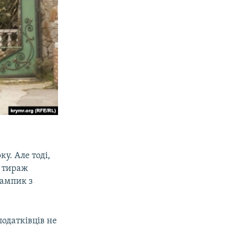
у. Але тоді,
ь тираж
тампик з
податківців не