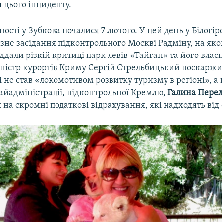
 цього інциденту.
ості у Зубкова почалися 7 лютого. У цей день у Білогір
зне засідання підконтрольного Москві Радміну, на як
дали різкій критиці парк левів «Тайган» та його влас
іністр курортів Криму Сергій Стрельбицький поскаржи
і не став «локомотивом розвитку туризму в регіоні», а 
райадміністрації, підконтрольної Кремлю,
Галина Пере
на скромні податкові відрахування, які надходять від 