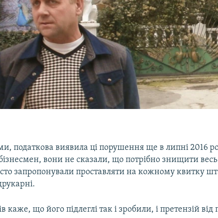
ми, податкова виявила ці порушення ще в липні 2016 рок
бізнесмен, вони не сказали, що потрібно знищити вес
росто запропонували проставляти на кожному квитку ш
друкарні.
в каже, що його підлеглі так і зробили, і претензій від 