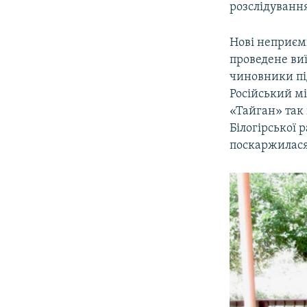
розслідування
Нові неприємн
проведене виї
чиновники під
Російський м
«Тайган» так 
Білогірської 
поскаржилася 