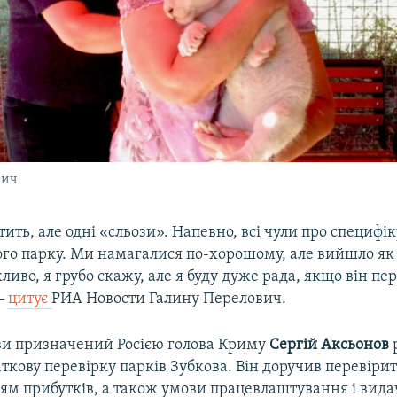
вич
ить, але одні «сльози». Напевно, всі чули про специфі
ого парку. Ми намагалися по-хорошому, але вийшло як
ливо, я грубо скажу, але я буду дуже рада, якщо він пе
‒
цитує
РИА Новости Галину Перелович.
аяви призначений Росією голова Криму
Сергій Аксьонов
ткову перевірку парків Зубкова. Він доручив перевірит
ям прибутків, а також умови працевлаштування і вида