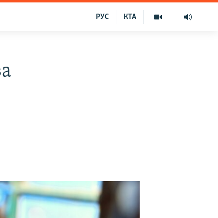
РУС
КТА
ва