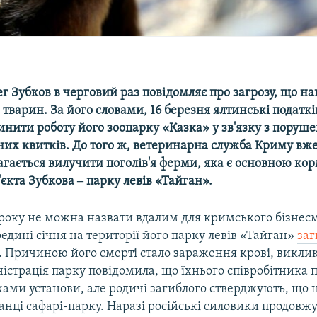
г Зубков в черговий раз повідомляє про загрозу, що на
тварин. За його словами, 16 березня ялтинські податк
инити роботу його зоопарку «Казка» у зв'язку з пору
них квитків. До того ж, ветеринарна служба Криму вж
гається вилучити поголів'я ферми, яка є основною ко
'єкта Зубкова ‒ парку левів «Тайган».
 року не можна назвати вдалим для кримського бізнес
редині січня на території його парку левів «Тайган»
заг
. Причиною його смерті стало зараження крові, викл
істрація парку повідомила, що їхнього співробітника 
ами установи, але родичі загиблого стверджують, що 
анці сафарі-парку. Наразі російські силовики продовж