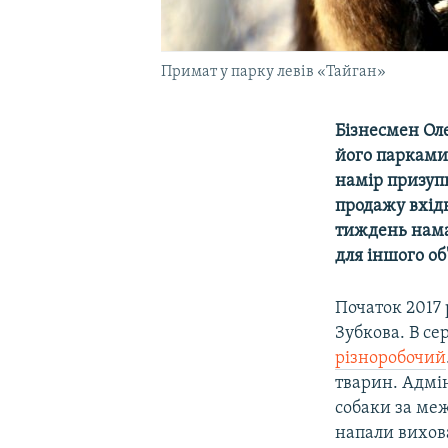
Примат у парку левів «Тайган»
Бізнесмен Оле
його парками 
намір призуп
продажу вхід
тиждень нама
для іншого об
Початок 2017
Зубкова. В се
різноробочий
тварин. Адмін
собаки за меж
напали вихов