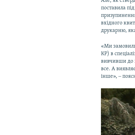
Але, як ствер
поставила під
призупинення
вхідного квит
друкарню, яка
«Ми замовили 
КР) в спеціал
вивчивши до к
все. А виявляє
інше», ‒ поя