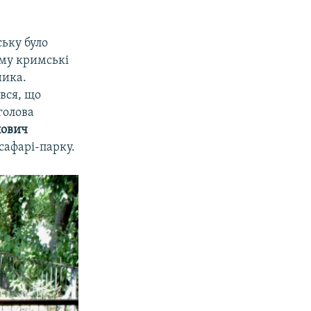
ську було
ому кримські
ника.
вся, що
голова
лович
сафарі-парку.