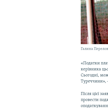
Галина Перело
«Податки плат
керівника ць
Сьогодні, мож
Туреччини», 
Після цієї з
провести пода
оподаткуванн