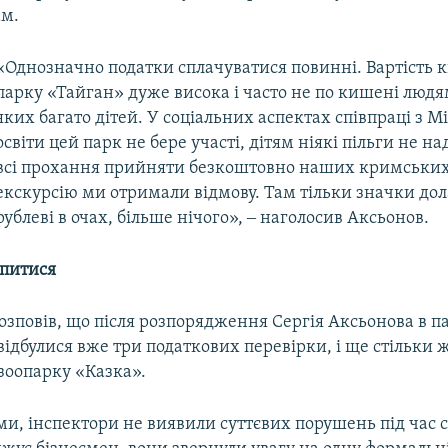
ам.
«Однозначно податки сплачуватися повинні. Вартість к
парку «Тайган» дуже висока і часто не по кишені людя
яких багато дітей. У соціальних аспектах співпраці з М
освіти цей парк не бере участі, дітям ніякі пільги не н
всі прохання прийняти безкоштовно наших кримських
екскурсію ми отримали відмову. Там тільки значки дол
рублеві в очах, більше нічого», ‒ наголосив Аксьонов.
питися
озповів, що після розпорядження Сергія Аксьонова в п
 відбулися вже три податкових перевірки, і ще стільки ж
зоопарку «Казка».
ми, інспектори не виявили суттєвих порушень під час св