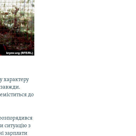
ку характеру
 завжди.
реміститься до
розпорядився
и ситуацію з
чі зарплати