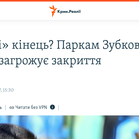
і» кінець? Паркам Зубко
 загрожує закриття
, 15:30
ь
Читати без VPN