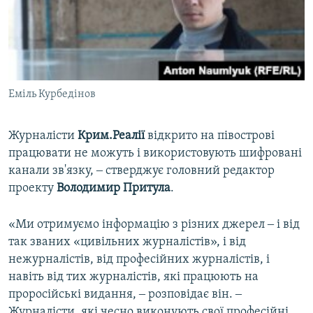
Еміль Курбедінов
Журналісти
Крим.Реалії
відкрито на півострові
працювати не можуть і використовують шифровані
канали зв'язку, ‒ стверджує головний редактор
проекту
Володимир Притула
.
«Ми отримуємо інформацію з різних джерел ‒ і від
так званих «цивільних журналістів», і від
нежурналістів, від професійних журналістів, і
навіть від тих журналістів, які працюють на
проросійські видання, ‒ розповідає він. ‒
Журналісти, які чесно виконують свої професійні