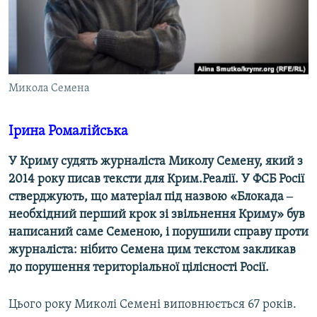
ВІДЕОУРОКИ «ELIFBE»
Русский
СВІДЧЕННЯ ОКУПАЦІЇ
Qırımtatar
УКРАЇНСЬКА ПРОБЛЕМА КРИМУ
ДОЛУЧАЙСЯ!
Микола Семена
ІНФОГРАФІКА
Ірина Ромалійська
Усі сайти RFE/RL
У Криму судять журналіста Миколу Семену, який з
2014 року писав тексти для Крим.Реалії. У ФСБ Росії
стверджують, що матеріал під назвою «Блокада ‒
необхідний перший крок зі звільнення Криму» був
написаний саме Семеною, і порушили справу проти
журналіста: нібито Семена цим текстом закликав
до порушення територіальної цілісності Росії.
Цього року Миколі Семені виповнюється 67 років.