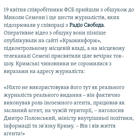
19 квітня співробітники ФСБ прийшли з обшуком до
Миколи Семени і ще шести журналістів, яких
підозрювали у співпраці з
Радіо Свобода
.
Оперативне відео з обшуку вони пізніше
опублікували на сайті «Крыминформ»,
підконтрольному місцевій владі, а на місцевому
телеканалі Семені присвятили ціле вечірнє ток-
шоу. Кримські чиновники не соромилися з
виразами на адресу журналіста:
«Ніхто не використовував його тут як реального
журналіста реального видання ‒ він фактично
виконував роль іноземного агента, працював як
засланий агент, на чужій території, ‒ наголосив
Дмитро Полонський, міністр внутрішньої політики,
інформації та зв'язку Криму. ‒ Він і вів життя
агента!»