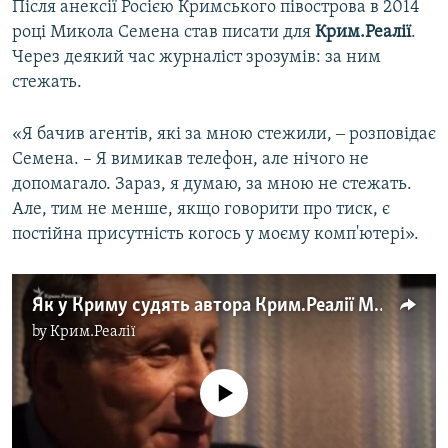
Після анексії Росією Кримського півострова в 2014
році Микола Семена став писати для
Крим.Реалії
.
Через деякий час журналіст зрозумів: за ним
стежать.
«Я бачив агентів, які за мною стежили, ‒ розповідає
Семена. – Я вимикав телефон, але нічого не
допомагало. Зараз, я думаю, за мною не стежать.
Але, тим не менше, якщо говорити про тиск, є
постійна присутність когось у моєму комп'ютері».
Як у Криму судять автора Крим.Реалії Миколу Семену
by
Крим.Реалії
No media source currently available