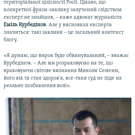
територіальної цілісності Росії. Цікаво, що
конкретної фрази-заклику залучений слідством
експерт не знайшов, ‒ каже адвокат журналіста
Еміль Курбедінов
. Але у висновках експерта
значиться: такі заклики ‒ це загальний контекст
блогу.
«Я думаю, що вирок буде обвинувальний, ‒ вважає
Курбедінов. ‒ Але ми розраховуємо на те, що
враховуючи світове визнання Миколи Семени,
його вік та стан здоров'я, все-таки суд не піде на
реальне позбавлення волі».