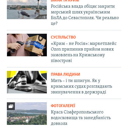
ВІЙНА ТА КРИМ
Російська влада обіцяє закрити
морський шлях українським
БпЛА до Севастополя. Чи реально
це?
СУСПІЛЬСТВО
«Крим – не Росія»: маркетплейс
Ozon припинив прийом нових
замовлень на Кримському
півострові
ПРАВА ЛЮДИНИ
Мить – і ти шпигун. Як у
кримських судах розглядають
звинувачення в держзраді
ФОТОГАЛЕРЕЇ
Краса Сімферопольського
водосховища та занедбаність
довкола