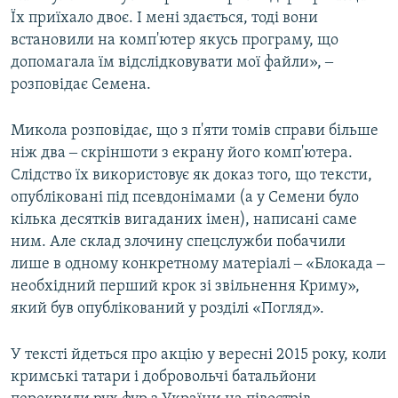
Їх приїхало двоє. І мені здається, тоді вони
встановили на комп'ютер якусь програму, що
допомагала їм відслідковувати мої файли», ‒
розповідає Семена.
Микола розповідає, що з п'яти томів справи більше
ніж два ‒ скріншоти з екрану його комп'ютера.
Слідство їх використовує як доказ того, що тексти,
опубліковані під псевдонімами (а у Семени було
кілька десятків вигаданих імен), написані саме
ним. Але склад злочину спецслужби побачили
лише в одному конкретному матеріалі ‒ «Блокада ‒
необхідний перший крок зі звільнення Криму»,
який був опублікований у розділі «Погляд».
У тексті йдеться про акцію у вересні 2015 року, коли
кримські татари і добровольчі батальйони