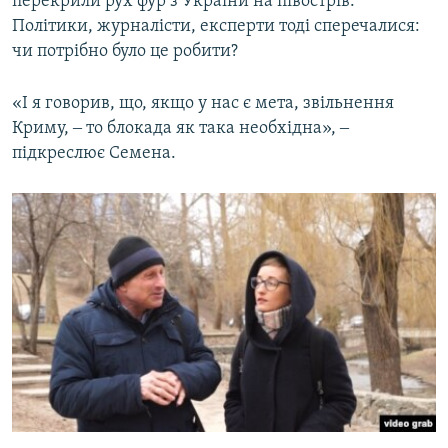
перекрили рух фур з України на півострів.
Політики, журналісти, експерти тоді сперечалися:
чи потрібно було це робити?
«І я говорив, що, якщо у нас є мета, звільнення
Криму, ‒ то блокада як така необхідна», ‒
підкреслює Семена.