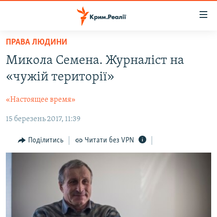
Доступність
посилання
Перейти
ПРАВА ЛЮДИНИ
до
НОВИНИ
Микола Семена. Журналіст на
основного
ВОДА.КРИМ
матеріалу
«чужій території»
ВІДЕО ТА ФОТО
Перейти
до
«Настоящее время»
ПОЛІТИКА
основної
15 березень 2017, 11:39
БЛОГИ
навігації
Перейти
ПОГЛЯД
Поділитись
Читати без VPN
до
ІНТЕРВ'Ю
пошуку
ВСЕ ЗА ДЕНЬ
СПЕЦПРОЕКТИ
ЯК ОБІЙТИ БЛОКУВАННЯ
ДЕПОРТАЦІЯ