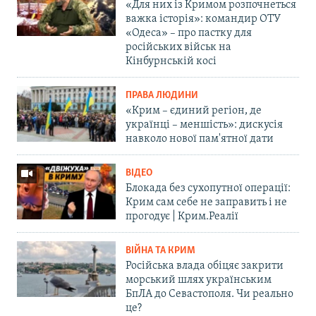
«Для них із Кримом розпочнеться
важка історія»: командир ОТУ
«Одеса» – про пастку для
російських військ на
Кінбурнській косі
ПРАВА ЛЮДИНИ
«Крим – єдиний регіон, де
українці – меншість»: дискусія
навколо нової пам'ятної дати
ВІДЕО
Блокада без сухопутної операції:
Крим сам себе не заправить і не
прогодує | Крим.Реалії
ВІЙНА ТА КРИМ
Російська влада обіцяє закрити
морський шлях українським
БпЛА до Севастополя. Чи реально
це?