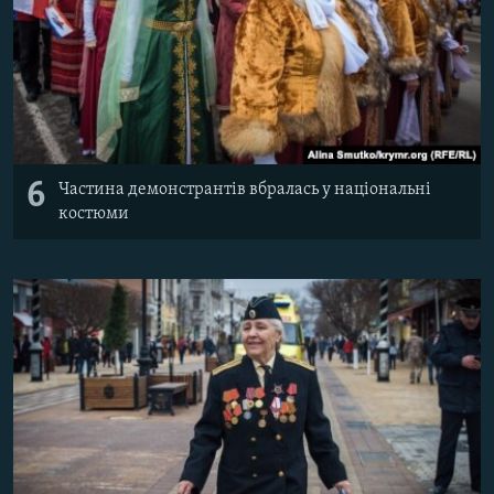
6
Частина демонстрантів вбралась у національні
костюми