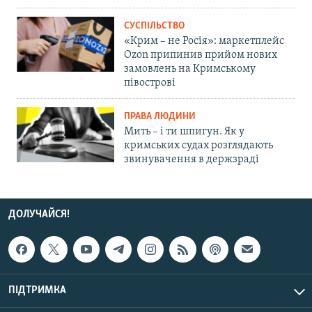
СУСПІЛЬСТВО
«Крим – не Росія»: маркетплейс
Ozon припинив прийом нових
замовлень на Кримському
півострові
ПРАВА ЛЮДИНИ
Мить – і ти шпигун. Як у
кримських судах розглядають
звинувачення в держзраді
ДОЛУЧАЙСЯ!
ПІДТРИМКА