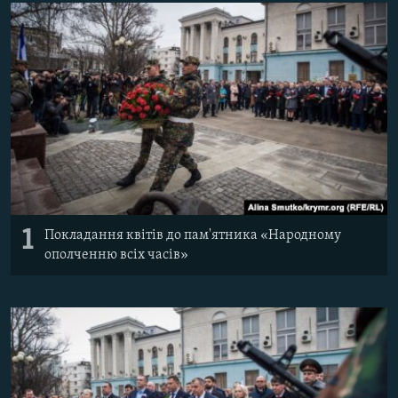
ВІДЕОУРОКИ «ELIFBE»
Русский
СВІДЧЕННЯ ОКУПАЦІЇ
Qırımtatar
УКРАЇНСЬКА ПРОБЛЕМА КРИМУ
ДОЛУЧАЙСЯ!
ІНФОГРАФІКА
Усі сайти RFE/RL
1
Покладання квітів до пам'ятника «Народному
ополченню всіх часів»