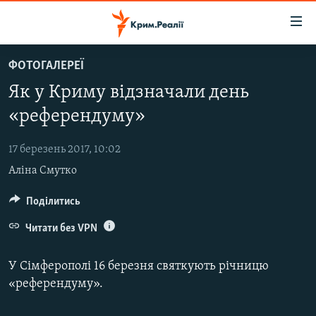
Доступність
посилання
Перейти
ФОТОГАЛЕРЕЇ
до
НОВИНИ
Як у Криму відзначали день
основного
ВОДА.КРИМ
матеріалу
«референдуму»
ВІДЕО ТА ФОТО
Перейти
до
17 березень 2017, 10:02
ПОЛІТИКА
основної
Аліна Смутко
БЛОГИ
навігації
Перейти
ПОГЛЯД
Поділитись
до
ІНТЕРВ'Ю
Читати без VPN
пошуку
ВСЕ ЗА ДЕНЬ
У Сімферополі 16 березня святкують річницю
СПЕЦПРОЕКТИ
«референдуму».
ЯК ОБІЙТИ БЛОКУВАННЯ
ДЕПОРТАЦІЯ