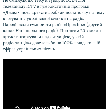
Не оминули цю тему й гумористи. В ефірі
телеканалу ICTV в гумористичній програмі
«Дизель шоу» артисти зробили постановку на тему
квотування української музики на радіо.
Пародіювали гумористи радіо «Промінь» (другий
канал Національного радіо). Протягом 20 хвилин
артисти жартували над ситуацією, у якій
радіостанціям довелось би на 100% складати свій
ефір із українських пісень.