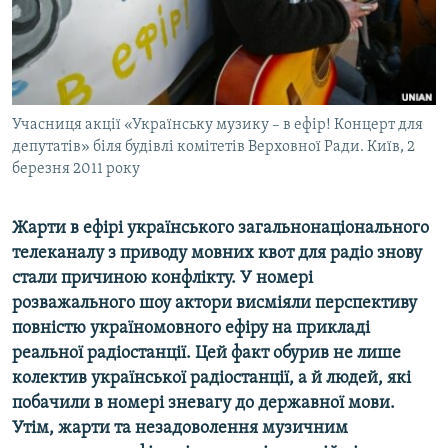
ВІДЕОУРОКИ «ELIFBE»
Русский
СВІДЧЕННЯ ОКУПАЦІЇ
Qırımtatar
УКРАЇНСЬКА ПРОБЛЕМА КРИМУ
ДОЛУЧАЙСЯ!
Учасниця акції «Українську музику – в ефір! Концерт для
ІНФОГРАФІКА
депутатів» біля будівлі комітетів Верховної Ради. Київ, 2
березня 2011 року
Усі сайти RFE/RL
Жарти в ефірі українського загальнонаціонального
телеканалу з приводу мовних квот для радіо знову
стали причиною конфлікту. У номері
розважального шоу актори висміяли перспективу
повністю україномовного ефіру на прикладі
реальної радіостанції. Цей факт обурив не лише
колектив української радіостанції, а й людей, які
побачили в номері зневагу до державної мови.
Утім, жарти та незадоволення музичним