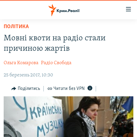
Доступність
посилання
Перейти
ПОЛІТИКА
до
НОВИНИ
Мовні квоти на радіо стали
основного
ВОДА.КРИМ
матеріалу
причиною жартів
ВІДЕО ТА ФОТО
Перейти
до
Ольга Комарова
Радіо Свобода
ПОЛІТИКА
основної
25 березень 2017, 10:30
БЛОГИ
навігації
Перейти
ПОГЛЯД
Поділитись
Читати без VPN
до
ІНТЕРВ'Ю
пошуку
ВСЕ ЗА ДЕНЬ
СПЕЦПРОЕКТИ
ЯК ОБІЙТИ БЛОКУВАННЯ
ДЕПОРТАЦІЯ