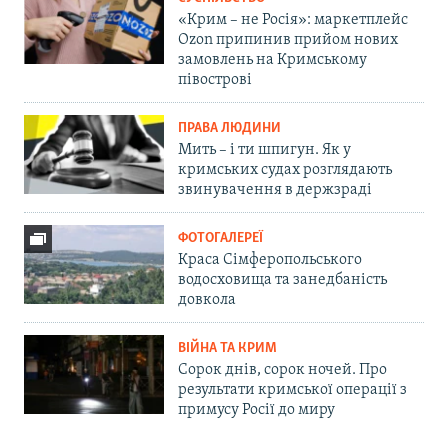
«Крим – не Росія»: маркетплейс
Ozon припинив прийом нових
замовлень на Кримському
півострові
ПРАВА ЛЮДИНИ
Мить – і ти шпигун. Як у
кримських судах розглядають
звинувачення в держзраді
ФОТОГАЛЕРЕЇ
Краса Сімферопольського
водосховища та занедбаність
довкола
ВІЙНА ТА КРИМ
Сорок днів, сорок ночей. Про
результати кримської операції з
примусу Росії до миру