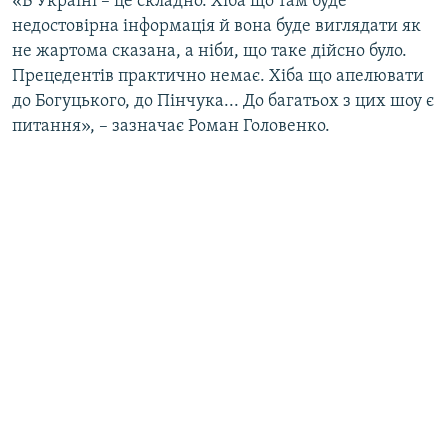
«В Україні – це складно. Хіба що там буде
недостовірна інформація й вона буде виглядати як
не жартома сказана, а ніби, що таке дійсно було.
Прецедентів практично немає. Хіба що апелювати
до Богуцького, до Пінчука... До багатьох з цих шоу є
питання», – зазначає Роман Головенко.