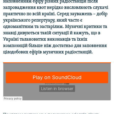
наповненням ефіру різних радіостанцій після
запровадження квот нерідко висловлюють слухачі
практично по всій країні. Серед зауважень – добір
українського репертуару, який часто є
одноманітним та застарілим. Музичні критики та
знавці дивуються такій ситуації й кажуть, що в
Україні талановитих виконавців та їхніх
композицій більше ніж достатньо для заповнення
цілодобових ефірів музичних радіостанцій.