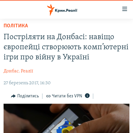
Доступність
посилання
Перейти
ПОЛІТИКА
до
НОВИНИ
Постріляти на Донбасі: навіщо
основного
ВОДА.КРИМ
матеріалу
європейці створюють комп’ютерні
ВІДЕО ТА ФОТО
Перейти
ігри про війну в Україні
до
ПОЛІТИКА
основної
Донбас. Реалії
БЛОГИ
навігації
Перейти
27 березень 2017, 16:30
ПОГЛЯД
до
ІНТЕРВ'Ю
Поділитись
Читати без VPN
пошуку
ВСЕ ЗА ДЕНЬ
СПЕЦПРОЕКТИ
ЯК ОБІЙТИ БЛОКУВАННЯ
ДЕПОРТАЦІЯ