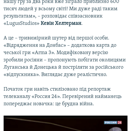
нашу гру за два роки вже зіграло приблизно 600
тисяч людей у всьому світі! Ми дуже раді таким
результатам», – розповідає співзасновник
«LugusStudios»
Кевін Хелтерман
.
А це – тривимірний шутер від першої особи.
«Відрядження на Донбас» – додаткова карта до
чеської гри «Arma 3». Модифіковану версію
зробили росіяни – пропонують побігати околицями
Луганська й Донецька й постріляти за російського
«відпускника». Виглядає дуже реалістично.
Початок гри навіть стилізовано під репортаж
телеканалу «Россия 24». Перевірений найманець
попереджає новачка: це брудна війна.