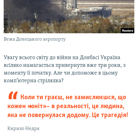
Вежа Донецького аеропорту
Увагу всього світу до війни на Донбасі Україна
всіляко намагається привернути вже три роки, з
моменту її початку. Але чи допоможе в цьому
комп’ютерна стрілялка?
Коли ти граєш, не замислюєшся, що
кожен «юніт» – в реальності, це людина,
яка не повернулася додому. Це трагедія!
Кирило Недря