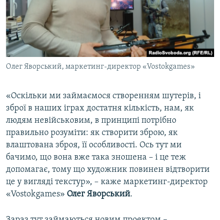
Олег Яворський, маркетинг-директор «Vostokgames»
«Оскільки ми займаємося створенням шутерів, і
зброї в наших іграх достатня кількість, нам, як
людям невійськовим, в принципі потрібно
правильно розуміти: як створити зброю, як
влаштована зброя, її особливості. Ось тут ми
бачимо, що вона вже така зношена – і це теж
допомагає, тому що художник повинен відтворити
це у вигляді текстур», – каже маркетинг-директор
«Vostokgames»
Олег Яворський
.
Зараз тут займаються новим проектом –