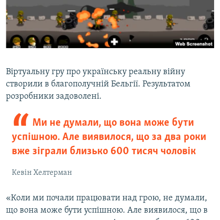
Віртуальну гру про українську реальну війну
створили в благополучній Бельгії. Результатом
розробники задоволені.
Ми не думали, що вона може бути
успішною. Але виявилося, що за два роки
вже зіграли близько 600 тисяч чоловік
Кевін Хелтерман
«Коли ми почали працювати над грою, не думали,
що вона може бути успішною. Але виявилося, що в