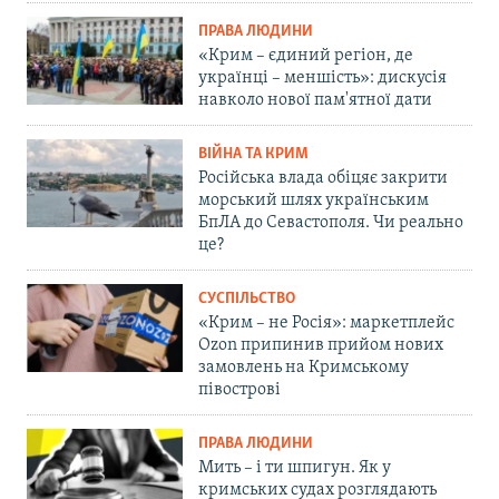
ПРАВА ЛЮДИНИ
«Крим – єдиний регіон, де
українці – меншість»: дискусія
навколо нової пам'ятної дати
ВІЙНА ТА КРИМ
Російська влада обіцяє закрити
морський шлях українським
БпЛА до Севастополя. Чи реально
це?
СУСПІЛЬСТВО
«Крим – не Росія»: маркетплейс
Ozon припинив прийом нових
замовлень на Кримському
півострові
ПРАВА ЛЮДИНИ
Мить – і ти шпигун. Як у
кримських судах розглядають