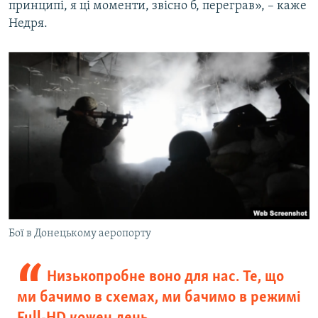
принципі, я ці моменти, звісно б, переграв», – каже
Недря.
Бої в Донецькому аеропорту
Низькопробне воно для нас. Те, що
ми бачимо в схемах, ми бачимо в режимі