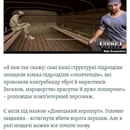
«Я вам так скажу: самі наші структурні підрозділи
знищили кілька підрозділів «опoлченців», які
провозили контрабанду зброї й наркотиків.
Загалом, мародерство присутнє й дуже поширене»,
– розповідає комп’ютерний персонаж.
Є місія під назвою «Донецький аеропорт». Головне
завдання – встигнути вбити ворога першим. Але в
разі невдачі можна все почати знову.