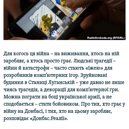
ВІДЕОУРОКИ «ELIFBE»
Русский
СВІДЧЕННЯ ОКУПАЦІЇ
Qırımtatar
УКРАЇНСЬКА ПРОБЛЕМА КРИМУ
ДОЛУЧАЙСЯ!
ІНФОГРАФІКА
Для когось ця війна – на виживання, хтось на ній
заробляє, а хтось просто грає. Людські трагедії –
Усі сайти RFE/RL
війни й катастрофи – часто стають «їжею» для
розробників комп’ютерних ігор. Зруйновані
будинки в Станиці Луганській – уже давно не лише
чиясь трагедія, а декорації для комп’ютерної гри.
Можна пограти на боці української армії, а не
сподобається – стати бойовиком.
Про тих, хто грає у
війну на Донбасі, і тих, хто на цьому заробляє,
розповідає «Донбас.Реалії».