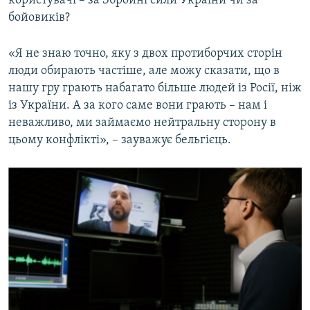
користувачі – за Збройні сили України чи за
бойовиків?
«Я не знаю точно, яку з двох протиборчих сторін
люди обирають частіше, але можу сказати, що в
нашу гру грають набагато більше людей із Росії, ніж
із України. А за кого саме вони грають – нам і
неважливо, ми займаємо нейтральну сторону в
цьому конфлікті», – зауважує бельгієць.