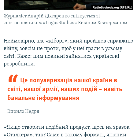
Журналіст Андрій Діхтяренко спілкується зі
співзасновником «LugusStudios» Кевіном Хелтерманом
Неймовірно, але «кіборг», який пройшов справжню
війну, зовсім не проти, щоб у неї грали в усьому
світі. Каже: цим повинні зайнятися українські
розробники.
Це популяризація нашої країни в
світі, нашої армії, наших подій – навіть
банальне інформування
Кирило Недря
«Якщо створити подібний продукт, щось на зразок
«Сталкера», так? Саме в такому форматі, якісний