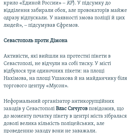
крило «Единой России» ‒
КР
). У підсумку до
відділення забирали обох, але провокаторів майже
одразу відпускали. У наявності змова поліції й цих
людей», ‒ підсумував Єфремов.
Севастополь проти Дімона
Активісти, які вийшли на протестні пікети в
Севастополі, не відчули на собі тиску. У місті
відбулося три одиночних пікети: на площі
Нахімова, на площі Ушакова й на майданчику біля
торгового центру «Мусон».
Неформальний організатор антикорупційних
заходів у Севастополі
Влас Сичугов
повідомив, що
до моменту початку пікету в центрі міста зібралася
доволі велика кількість поліцейських, але
проведенню заходу вони не заважали.