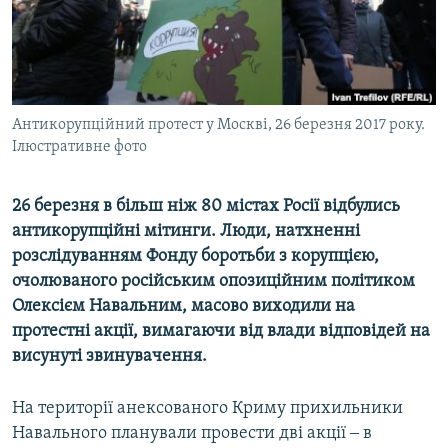
ВІДЕОУРОКИ «ELIFBE»
Русский
СВІДЧЕННЯ ОКУПАЦІЇ
Qırımtatar
УКРАЇНСЬКА ПРОБЛЕМА КРИМУ
ДОЛУЧАЙСЯ!
Антикорупційний протест у Москві, 26 березня 2017 року.
ІНФОГРАФІКА
Ілюстративне фото
26 березня в більш ніж 80 містах Росії відбулись
Усі сайти RFE/RL
антикорупційні мітинги. Люди, натхненні
розслідуванням Фонду боротьби з корупцією,
очолюваного російським опозиційним політиком
Олексієм Навальним, масово виходили на
протестні акції, вимагаючи від влади відповідей на
висунуті звинувачення.
На території анексованого Криму прихильники
Навального планували провести дві акції ‒ в