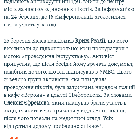
поділяють антикорупційні ідеї, вийти до центру
міста ланцюгом одиночних пікетів. За інформацією
на 24 березня, до 15 сімферопольців зголосилися
взяти участь у заході.
25 березня Кісієв повідомив
Крим.Реалії
, що його
викликали до підконтрольної Росії прокуратури з
метою «проведення інструктажу». Активіст
припустив, що після бесіди йому вручать документ,
подібний до того, що він підписував в УМВС. Цього
ж вечора група активістів, яка планувала
проведення пікетів, була затримана нарядом поліції
в кафе «Верона» в центрі Сімферополя. За словами
Олексія Єфремова
, який планував брати участь в
акції, їх якийсь час тримали у відділенні поліції,
після чого повезли на медичний огляд. Усіх
відпустили додому приблизно опівночі.