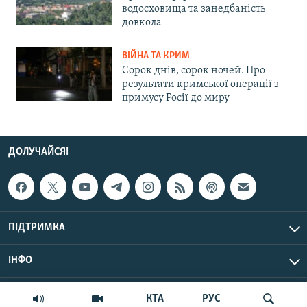
водосховища та занедбаність
довкола
ВІЙНА ТА КРИМ
Сорок днів, сорок ночей. Про
результати кримської операції з
примусу Росії до миру
ДОЛУЧАЙСЯ!
ПІДТРИМКА
ІНФО
© Крим.Реалії, 2026 | Усі права застережено.
КТА
РУС