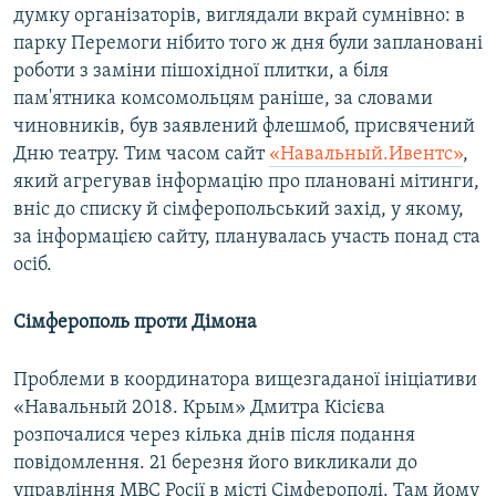
думку організаторів, виглядали вкрай сумнівно: в
парку Перемоги нібито того ж дня були заплановані
роботи з заміни пішохідної плитки, а біля
пам'ятника комсомольцям раніше, за словами
чиновників, був заявлений флешмоб, присвячений
Дню театру. Тим часом сайт
«Навальный.Ивентс»
,
який агрегував інформацію про плановані мітинги,
вніс до списку й сімферопольський захід, у якому,
за інформацією сайту, планувалась участь понад ста
осіб.
Сімферополь проти Дімона
Проблеми в координатора вищезгаданої ініціативи
«Навальный 2018. Крым» Дмитра Кісієва
розпочалися через кілька днів після подання
повідомлення. 21 березня його викликали до
управління МВС Росії в місті Сімферополі. Там йому