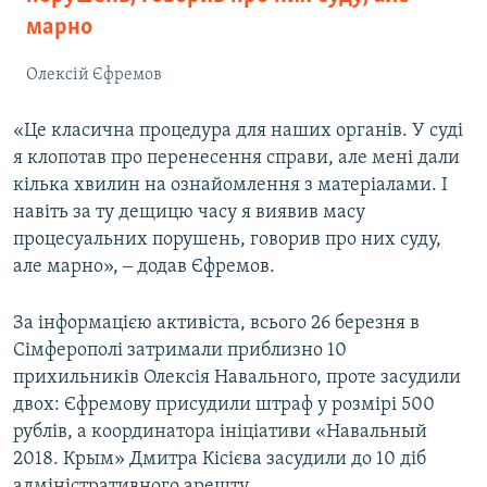
марно
Олексій Єфремов
«Це класична процедура для наших органів. У суді
я клопотав про перенесення справи, але мені дали
кілька хвилин на ознайомлення з матеріалами. І
навіть за ту дещицю часу я виявив масу
процесуальних порушень, говорив про них суду,
але марно», ‒ додав Єфремов.
За інформацією активіста, всього 26 березня в
Сімферополі затримали приблизно 10
прихильників Олексія Навального, проте засудили
двох: Єфремову присудили штраф у розмірі 500
рублів, а координатора ініціативи «Навальный
2018. Крым» Дмитра Кісієва засудили до 10 діб
адміністративного арешту.