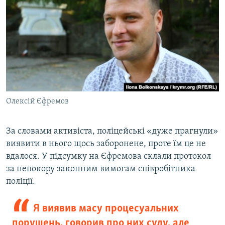
Олексій Єфремов
За словами активіста, поліцейські «дуже прагнули»
виявити в нього щось заборонене, проте їм це не
вдалося. У підсумку на Єфремова склали протокол
за непокору законним вимогам співробітника
поліції.
Я виявив масу процесуальних
порушень, говорив про них суду, але