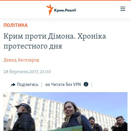
Доступність
посилання
Перейти
ПОЛІТИКА
до
НОВИНИ
Крим проти Дімона. Хроніка
основного
ВОДА.КРИМ
матеріалу
протестного дня
ВІДЕО ТА ФОТО
Перейти
до
Давид Аксельрод
ПОЛІТИКА
основної
28 березень 2017, 21:00
БЛОГИ
навігації
Перейти
ПОГЛЯД
Поділитись
Читати без VPN
до
ІНТЕРВ'Ю
пошуку
ВСЕ ЗА ДЕНЬ
СПЕЦПРОЕКТИ
ЯК ОБІЙТИ БЛОКУВАННЯ
ДЕПОРТАЦІЯ