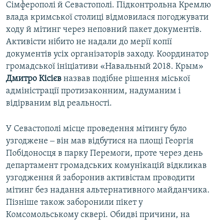
Сімферополі й Севастополі. Підконтрольна Кремлю
влада кримської столиці відмовилася погоджувати
ходу й мітинг через неповний пакет документів.
Активісти нібито не надали до мерії копії
документів усіх організаторів заходу. Координатор
громадської ініціативи «Навальный 2018. Крым»
Дмитро Кісієв
назвав подібне рішення міської
адміністрації протизаконним, надуманим і
відірваним від реальності.
У Севастополі місце проведення мітингу було
узгоджене ‒ він мав відбутися на площі Георгія
Побідоносця в парку Перемоги, проте через день
департамент громадських комунікацій відкликав
узгодження й заборонив активістам проводити
мітинг без надання альтернативного майданчика.
Пізніше також заборонили пікет у
Комсомольському сквері. Обидві причини, на