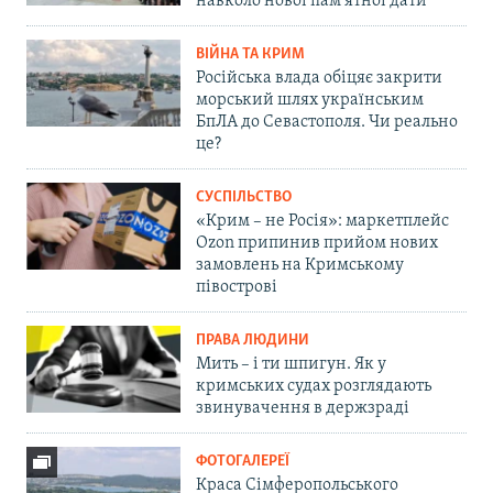
навколо нової пам'ятної дати
ВІЙНА ТА КРИМ
Російська влада обіцяє закрити
морський шлях українським
БпЛА до Севастополя. Чи реально
це?
СУСПІЛЬСТВО
«Крим – не Росія»: маркетплейс
Ozon припинив прийом нових
замовлень на Кримському
півострові
ПРАВА ЛЮДИНИ
Мить – і ти шпигун. Як у
кримських судах розглядають
звинувачення в держзраді
ФОТОГАЛЕРЕЇ
Краса Сімферопольського