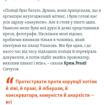
«Поліції було багато. Думаю, вони припускали, що я
організую неузгоджений мітинг, і були готові нас
усіх одразу «пакувати». Але я стояв у пікеті один.
Навколо мене були мої друзі й деякі представники
преси, фотографи. Наскільки мені відомо,
проблеми виникли тільки в чоловіка, який
пікетував на площі Ушакова. Він був один, і до
нього час від часу підходила поліція й перевіряла
документи, а потім підбіг якийсь провокатор,
вихопив плакат і втік», ‒ сказав
Крим.Реалії
Сичугов.
Протестувати проти корупції хотіли
й ліві, й праві, й ліберали, й
консерватори, комуністи й анархісти ‒
всі