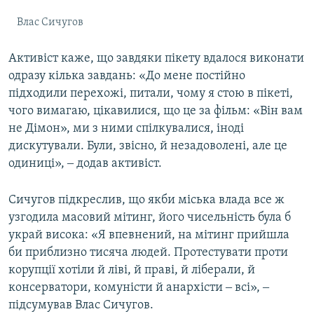
Влас Сичугов
Активіст каже, що завдяки пікету вдалося виконати
одразу кілька завдань: «До мене постійно
підходили перехожі, питали, чому я стою в пікеті,
чого вимагаю, цікавилися, що це за фільм: «Він вам
не Дімон», ми з ними спілкувалися, іноді
дискутували. Були, звісно, й незадоволені, але це
одиниці», ‒ додав активіст.
Сичугов підкреслив, що якби міська влада все ж
узгодила масовий мітинг, його чисельність була б
украй висока: «Я впевнений, на мітинг прийшла
би приблизно тисяча людей. Протестувати проти
корупції хотіли й ліві, й праві, й ліберали, й
консерватори, комуністи й анархісти ‒ всі», ‒
підсумував Влас Сичугов.