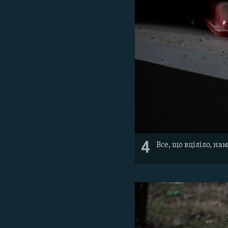
4
Все, що вціліло, на