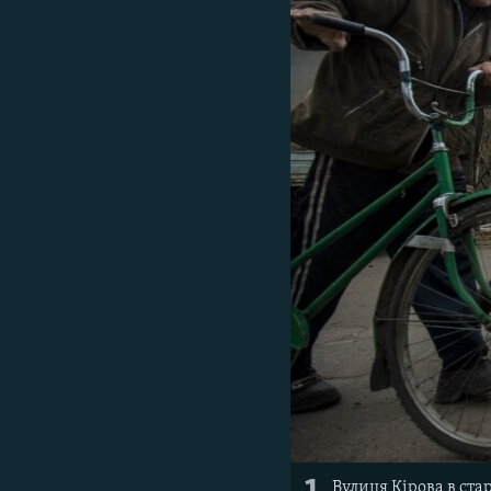
ВІДЕОУРОКИ «ELIFBE»
СВІДЧЕННЯ ОКУПАЦІЇ
УКРАЇНСЬКА ПРОБЛЕМА КРИМУ
ІНФОГРАФІКА
Вулиця Кірова в ста