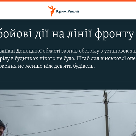
бойові дії на лінії фронту
діївці Донецької області зазнав обстрілу з установок з
ілу в будинках нікого не було. Штаб сил військової опе
ження не менше ніж дев'яти будівель.