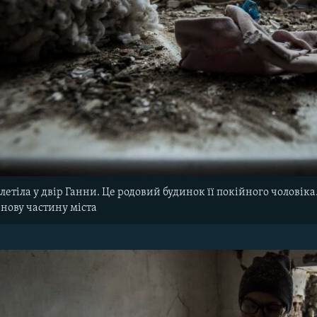
етіла у двір Ганни. Це родовий будинок її покійного чоловіка. 
 нову частину міста