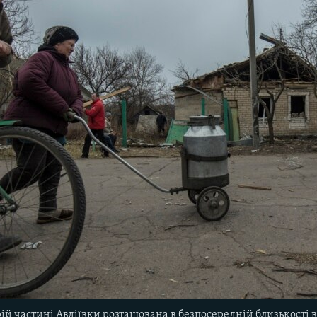
рій частині Авдіївки розташована в безпосередній близькості в