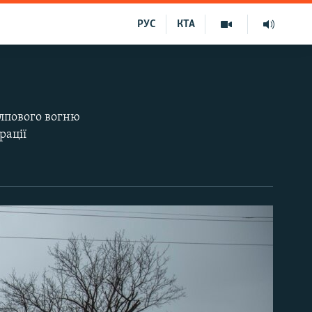
РУС
КТА
алпового вогню
рації