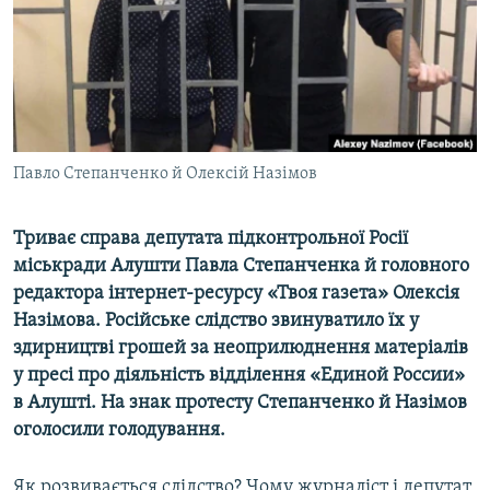
ВІДЕОУРОКИ «ELIFBE»
Русский
СВІДЧЕННЯ ОКУПАЦІЇ
Qırımtatar
УКРАЇНСЬКА ПРОБЛЕМА КРИМУ
ДОЛУЧАЙСЯ!
ІНФОГРАФІКА
Павло Степанченко й Олексій Назімов
Триває справа депутата підконтрольної Росії
Усі сайти RFE/RL
міськради Алушти Павла Степанченка й головного
редактора інтернет-ресурсу «Твоя газета» Олексія
Назімова. Російське слідство звинуватило їх у
здирництві грошей за неоприлюднення матеріалів
у пресі про діяльність відділення «Единой России»
в Алушті. На знак протесту Степанченко й Назімов
оголосили голодування.
Як розвивається слідство? Чому журналіст і депутат