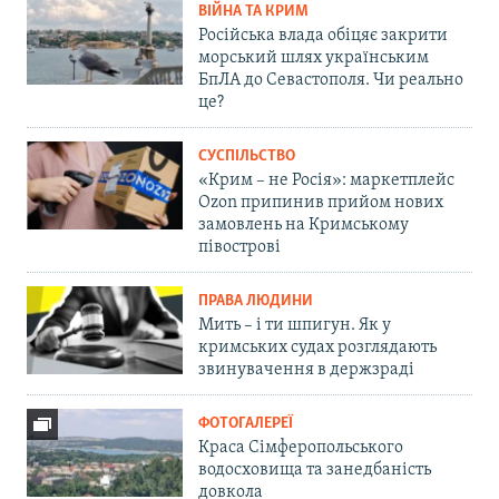
ВІЙНА ТА КРИМ
Російська влада обіцяє закрити
морський шлях українським
БпЛА до Севастополя. Чи реально
це?
СУСПІЛЬСТВО
«Крим – не Росія»: маркетплейс
Ozon припинив прийом нових
замовлень на Кримському
півострові
ПРАВА ЛЮДИНИ
Мить – і ти шпигун. Як у
кримських судах розглядають
звинувачення в держзраді
ФОТОГАЛЕРЕЇ
Краса Сімферопольського
водосховища та занедбаність
довкола