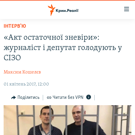
Доступність
посилання
Перейти
ІНТЕРВ'Ю
до
НОВИНИ
«Акт остаточної зневіри»:
основного
ВОДА.КРИМ
матеріалу
журналіст і депутат голодують у
ВІДЕО ТА ФОТО
Перейти
СІЗО
до
ПОЛІТИКА
основної
Максим Кошелєв
БЛОГИ
навігації
Перейти
01 квітень 2017, 12:00
ПОГЛЯД
до
ІНТЕРВ'Ю
Поділитись
Читати без VPN
пошуку
ВСЕ ЗА ДЕНЬ
СПЕЦПРОЕКТИ
ЯК ОБІЙТИ БЛОКУВАННЯ
ДЕПОРТАЦІЯ