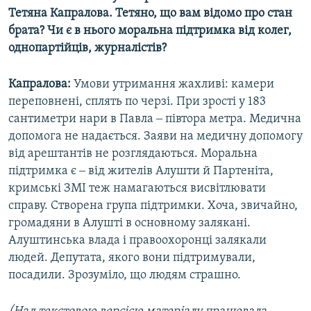
Тетяна Капралова. Тетяно, що вам відомо про стан
брата? Чи є в нього моральна підтримка від колег,
однопартійців, журналістів?
Капралова:
Умови утримання жахливі: камери
переповнені, сплять по черзі. При зрості у 183
сантиметри нари в Павла ‒ півтора метра. Медична
допомога не надається. Заяви на медичну допомогу
від арештантів не розглядаються. Моральна
підтримка є ‒ від жителів Алушти й Партеніта,
кримські ЗМІ теж намагаються висвітлювати
справу. Створена група підтримки. Хоча, звичайно,
громадяни в Алушті в основному залякані.
Алуштинська влада і правоохоронці залякали
людей. Депутата, якого вони підтримували,
посадили. Зрозуміло, що людям страшно.