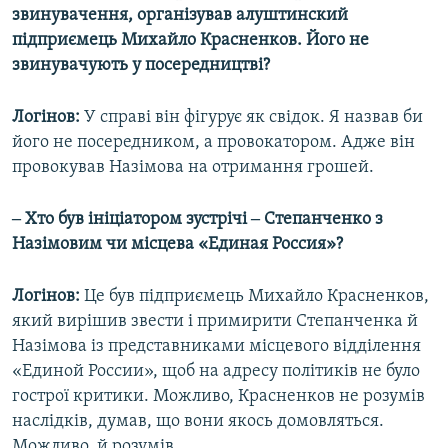
звинувачення, організував алуштинский
підприємець Михайло Красненков. Його не
звинувачують у посередництві?
Логінов:
У справі він фігурує як свідок. Я назвав би
його не посередником, а провокатором. Адже він
провокував Назімова на отримання грошей.
‒ Хто був ініціатором зустрічі ‒ Степанченко з
Назімовим чи місцева «Единая Россия»?
Логінов:
Це був підприємець Михайло Красненков,
який вирішив звести і примирити Степанченка й
Назімова із представниками місцевого відділення
«Единой России», щоб на адресу політиків не було
гострої критики. Можливо, Красненков не розумів
наслідків, думав, що вони якось домовляться.
Можливо, й розумів.