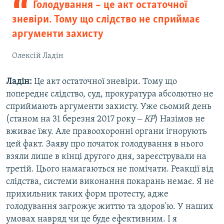
Голодування – це акт остаточної
зневіри. Тому що слідство не сприймає
аргументи захисту
Олексій Ладін
Ладін:
Це акт остаточної зневіри. Тому що
попереднє слідство, суд, прокуратура абсолютно не
сприймають аргументи захисту. Уже сьомий день
(станом на 31 березня 2017 року ‒
КР
) Назімов не
вживає їжу. Але правоохоронні органи ігнорують
цей факт. Заяву про початок голодування в нього
взяли лише в кінці другого дня, зареєстрували на
третій. Цього намагаються не помічати. Реакції від
слідства, системи виконання покарань немає. Я не
прихильник таких форм протесту, адже
голодування загрожує життю та здоров'ю. У наших
умовах навряд чи це буде ефективним. І я