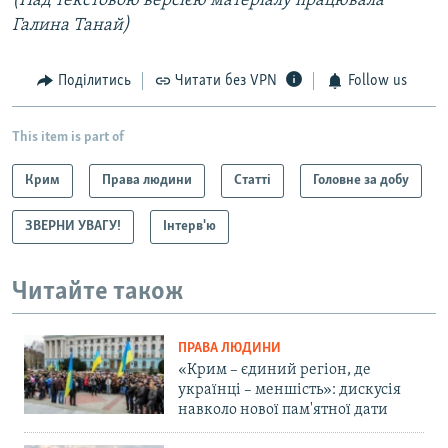
(Над текстовою версією матеріалу працювала
Галина Танай)
Поділитись
Читати без VPN
Follow us
This item is part of
Крим
Права людини
Статті
Головне за добу
ЗВЕРНИ УВАГУ!
Інтерв'ю
Читайте також
ПРАВА ЛЮДИНИ
«Крим – єдиний регіон, де
українці – меншість»: дискусія
навколо нової пам'ятної дати