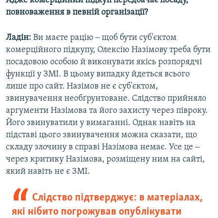
Адже комерційний підкуп передбачає посаду,
повноваження в певній організації?
Ладін:
Ви маєте рацію ‒ щоб бути суб'єктом
комерційного підкупу, Олексію Назімову треба бути
посадовою особою й виконувати якісь розпорядчі
функції у ЗМІ. В цьому випадку йдеться всього
лише про сайт. Назімов не є суб'єктом,
звинувачення необґрунтоване. Слідство прийняло
аргументи Назімова та його захисту через півроку.
Його звинуватили у вимаганні. Однак навіть на
підставі цього звинувачення можна сказати, що
складу злочину в справі Назімова немає. Усе це ‒
через критику Назімова, розміщену ним на сайті,
який навіть не є ЗМІ.
Слідство підтверджує: в матеріалах,
які нібито погрожував опублікувати