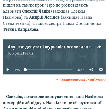
пішли на такий крок? Про це розповідають
адвокати
Олексій Ладін
(захищає Олексія
Назімова) та
Андрій Логінов
(захищає Павла
Степанченка), а також сестра Павла Степанченка
Тетяна Капралова
.
Алушта: депутат і журналіст оголосили голодування
by
Крим.Реалії
No media source currently available
0:00
21:47
Завантажити на комп'ютер
‒ Олексію, початкове звинувачення пана Назімова ‒
комерційний підкуп. Наскільки це обґрунтовано?