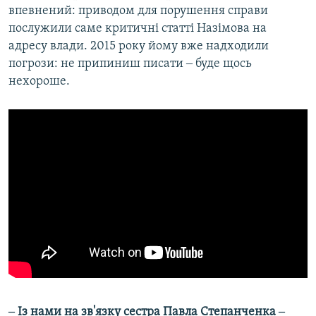
впевнений: приводом для порушення справи
послужили саме критичні статті Назімова на
адресу влади. 2015 року йому вже надходили
погрози: не припиниш писати ‒ буде щось
нехороше.
‒ Із нами на зв'язку сестра Павла Степанченка ‒