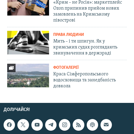
«Крим – не Росія»: маркетплейс
Ozon припинив прийом нових
замовлень на Кримському
півострові
ПРАВА ЛЮДИНИ
Мить – і ти шпигун. Як у
кримських судах розглядають
звинувачення в держзраді
ФОТОГАЛЕРЕЇ
Краса Сімферопольського
водосховища та занедбаність
довкола
ДОЛУЧАЙСЯ!