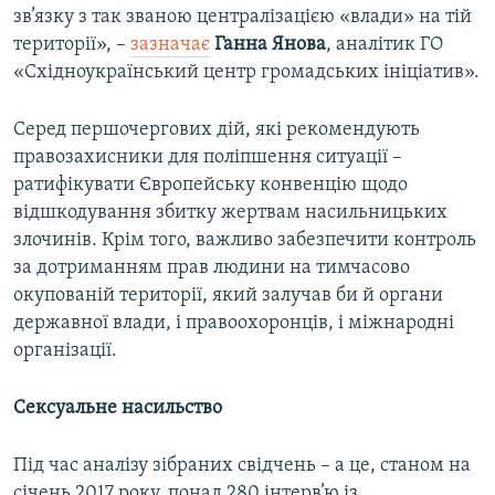
зв’язку з так званою централізацією «влади» на тій
території», –
зазначає
Ганна Янова
, аналітик ГО
«Східноукраїнський центр громадських ініціатив».
Серед першочергових дій, які рекомендують
правозахисники для поліпшення ситуації –
ратифікувати Європейську конвенцію щодо
відшкодування збитку жертвам насильницьких
злочинів. Крім того, важливо забезпечити контроль
за дотриманням прав людини на тимчасово
окупованій території, який залучав би й органи
державної влади, і правоохоронців, і міжнародні
організації.
Сексуальне насильство
Під час аналізу зібраних свідчень – а це, станом на
січень 2017 року, понад 280 інтерв’ю із