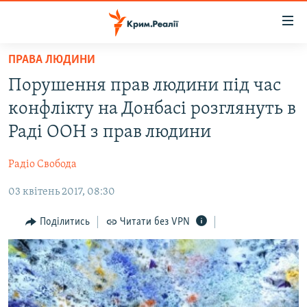
Доступність
посилання
Перейти
ПРАВА ЛЮДИНИ
до
НОВИНИ
Порушення прав людини під час
основного
ВОДА.КРИМ
матеріалу
конфлікту на Донбасі розглянуть в
ВІДЕО ТА ФОТО
Перейти
Раді ООН з прав людини
до
ПОЛІТИКА
основної
Радіо Свобода
БЛОГИ
навігації
Перейти
03 квітень 2017, 08:30
ПОГЛЯД
до
ІНТЕРВ'Ю
Поділитись
Читати без VPN
пошуку
ВСЕ ЗА ДЕНЬ
СПЕЦПРОЕКТИ
ЯК ОБІЙТИ БЛОКУВАННЯ
ДЕПОРТАЦІЯ