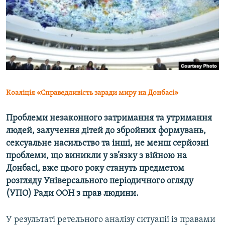
ВІДЕОУРОКИ «ELIFBE»
Русский
СВІДЧЕННЯ ОКУПАЦІЇ
Qırımtatar
УКРАЇНСЬКА ПРОБЛЕМА КРИМУ
ДОЛУЧАЙСЯ!
ІНФОГРАФІКА
Коаліція «Справедливість заради миру на Донбасі»
Усі сайти RFE/RL
Проблеми незаконного затримання та утримання
людей, залучення дітей до збройних формувань,
сексуальне насильство та інші, не менш серйозні
проблеми, що виникли у зв’язку з війною на
Донбасі, вже цього року стануть предметом
розгляду Універсального періодичного огляду
(УПО) Ради ООН з прав людини.
У результаті ретельного аналізу ситуації із правами