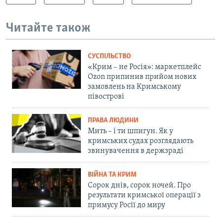
Читайте також
СУСПІЛЬСТВО
«Крим – не Росія»: маркетплейс
Ozon припинив прийом нових
замовлень на Кримському
півострові
ПРАВА ЛЮДИНИ
Мить – і ти шпигун. Як у
кримських судах розглядають
звинувачення в держзраді
ВІЙНА ТА КРИМ
Сорок днів, сорок ночей. Про
результати кримської операції з
примусу Росії до миру