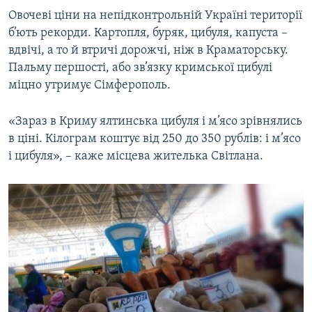
Овочеві ціни на непідконтрольній Україні території
б’ють рекорди. Картопля, буряк, цибуля, капуста –
вдвічі, а то й втричі дорожчі, ніж в Краматорську.
Пальму першості, або зв’язку кримської цибулі
міцно утримує Сімферополь.
«Зараз в Криму ялтинська цибуля і м’ясо зрівнялись
в ціні. Кілограм коштує від 250 до 350 рублів: і м’ясо
і цибуля», – каже місцева жителька Світлана.