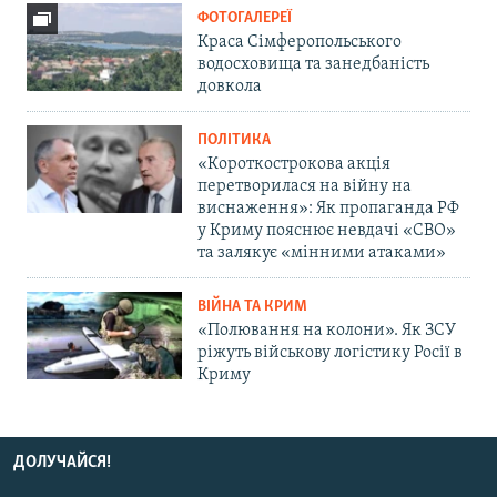
ФОТОГАЛЕРЕЇ
Краса Сімферопольського
водосховища та занедбаність
довкола
ПОЛІТИКА
«Короткострокова акція
перетворилася на війну на
виснаження»: Як пропаганда РФ
у Криму пояснює невдачі «СВО»
та залякує «мінними атаками»
ВІЙНА ТА КРИМ
«Полювання на колони». Як ЗСУ
ріжуть військову логістику Росії в
Криму
ДОЛУЧАЙСЯ!