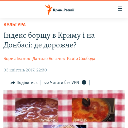
Доступність
посилання
Перейти
КУЛЬТУРА
до
НОВИНИ
Індекс борщу в Криму і на
основного
ВОДА.КРИМ
матеріалу
Донбасі: де дорожче?
ВІДЕО ТА ФОТО
Перейти
до
Борис Іванов
Данило Богачов
Радіо Свобода
ПОЛІТИКА
основної
03 квітень 2017, 22:30
БЛОГИ
навігації
Перейти
ПОГЛЯД
Поділитись
Читати без VPN
до
ІНТЕРВ'Ю
пошуку
ВСЕ ЗА ДЕНЬ
СПЕЦПРОЕКТИ
ЯК ОБІЙТИ БЛОКУВАННЯ
ДЕПОРТАЦІЯ