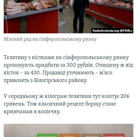
М'ясний ряд на сімферопольському ринку
​Телятину з кістками на сімферопольському ринку
пропонують придбати за 300 рублів. Очищену ж від
кісток – за 430. Продавці уточнюють – м’ясо
привозять з Білогірського району.
У середньому ж кілограм телятини тут коштує 206
гривень. Тож класичний рецепт борщу стане
кримчанам в копієчку.