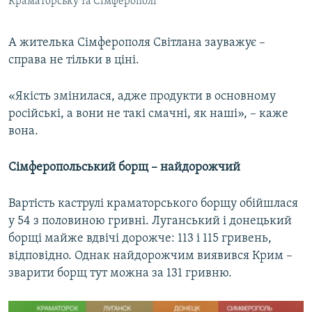
Краматорську та Сімферополі
А жителька Сімферополя Світлана зауважує –
справа не тільки в ціні.
«Якість змінилася, адже продукти в основному
російські, а вони не такі смачні, як наші», – каже
вона.
Сімферопольський борщ – найдорожчий​
Вартість каструлі краматорського борщу обійшлася
у 54 з половиною гривні. Луганський і донецький
борщі майже вдвічі дорожче: 113 і 115 гривень,
відповідно. Однак найдорожчим виявився Крим –
зварити борщ тут можна за 131 гривню.