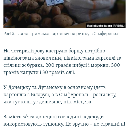
Російська та кримська картопля на ринку в Сімферополі
На чотирилітрову каструлю борщу потрібно
півкілограма яловичини, півкілограма картоплі та
стільки ж буряка. 200 грамів цибулі і моркви, 300
грамів капусти і 30 грамів олії.
У Донецьку та Луганську в основному їдять
картоплю з Білорусі, а в Сімферополі – російську,
яка тут коштує дешевше, ніж місцева.
Замість м’яса донецькі господині подекуди
використовують тушонку. Це зручно – не страшні ні