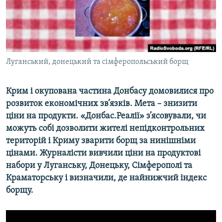
ВІДЕОУРОКИ «ELIFBE»
Русский
СВІДЧЕННЯ ОКУПАЦІЇ
Qırımtatar
УКРАЇНСЬКА ПРОБЛЕМА КРИМУ
ДОЛУЧАЙСЯ!
Луганський, донецький та сімферопольський борщ
ІНФОГРАФІКА
Крим і окупована частина Донбасу домовилися про
розвиток економічних зв’язків. Мета – знизити
Усі сайти RFE/RL
ціни на продукти. «Донбас.Реалії» з’ясовували, чи
можуть собі дозволити жителі непідконтрольних
територій і Криму зварити борщ за нинішніми
цінами. Журналісти вивчили ціни на продуктові
набори у Луганську, Донецьку, Сімферополі та
Краматорську і визначили, де найнижчий індекс
борщу.