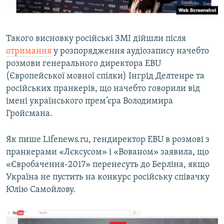
Такого висновку російські ЗМІ дійшли після
отримання
у розпорядження аудіозапису начебто
розмови генерального директора EBU
(Європейської мовної спілки) Інгрід Делтенре та
російських пранкерів, що начебто говорили від
імені українського прем’єра Володимира
Гройсмана.
Як пише Lifenews.ru, гендиректор EBU в розмові з
пранкерами «Лєксусом» і «Вованом» заявила, що
«Євробачення-2017» перенесуть до Берліна, якщо
Україна не пустить на конкурс російську співачку
Юлію Самойлову.