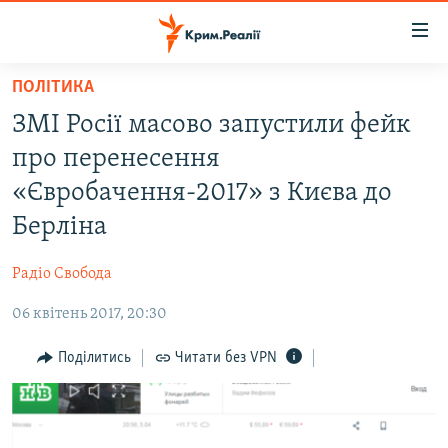
Доступність
посилання
Перейти
ПОЛІТИКА
до
НОВИНИ
ЗМІ Росії масово запустили фейк
основного
ВОДА.КРИМ
матеріалу
про перенесення
ВІДЕО ТА ФОТО
Перейти
«Євробачення-2017» з Києва до
до
ПОЛІТИКА
Берліна
основної
БЛОГИ
навігації
Радіо Свобода
Перейти
ПОГЛЯД
до
06 квітень 2017, 20:30
ІНТЕРВ'Ю
пошуку
ВСЕ ЗА ДЕНЬ
Поділитись
Читати без VPN
СПЕЦПРОЕКТИ
ЯК ОБІЙТИ БЛОКУВАННЯ
ДЕПОРТАЦІЯ