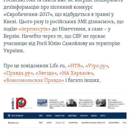
Російські ЗМІ та сайти вже не вперше поширюють
дезінформацію про пісенний конкурс
«Євробачення-2017», що відбудеться в травні у
Києві. Цього разу із російських ЗМІ дізнаємось, що
подію
«перенесуть»
​ до Німеччини, а саме – у
Берлін. Начебто через те, що СБУ не пускає
учасницю від Росії Юлію Самойлову на територію
України.
Про це повідомили Life.ru,
«НТВ»
,
«Утро.ру»
,
«Правда.ру»
,
«Звезда»
,
«НА Харьков»
,
«Комсомольская Правда»
і багато інших.