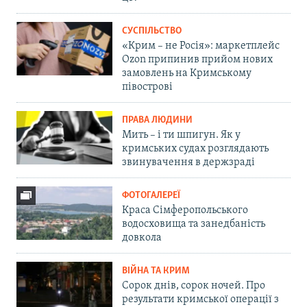
СУСПІЛЬСТВО
«Крим – не Росія»: маркетплейс
Ozon припинив прийом нових
замовлень на Кримському
півострові
ПРАВА ЛЮДИНИ
Мить – і ти шпигун. Як у
кримських судах розглядають
звинувачення в держзраді
ФОТОГАЛЕРЕЇ
Краса Сімферопольського
водосховища та занедбаність
довкола
ВІЙНА ТА КРИМ
Сорок днів, сорок ночей. Про
результати кримської операції з