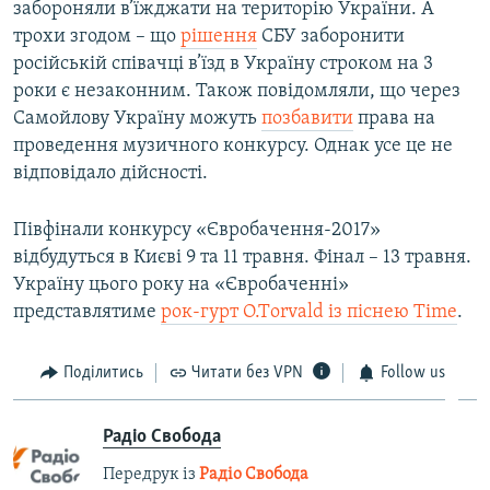
забороняли в’їжджати на територію України. А
трохи згодом – що
рішення
СБУ заборонити
російській співачці в’їзд в Україну строком на 3
роки є незаконним. Також повідомляли, що через
Самойлову Україну можуть
позбавити
права на
проведення музичного конкурсу. Однак усе це не
відповідало дійсності.
Півфінали конкурсу «Євробачення-2017»
відбудуться в Києві 9 та 11 травня. Фінал – 13 травня.
Україну цього року на «Євробаченні»
представлятиме
рок-гурт О.Тorvald із піснею Time
.
Поділитись
Читати без VPN
Follow us
Радіо Свобода
Передрук із
Радіо Свобода