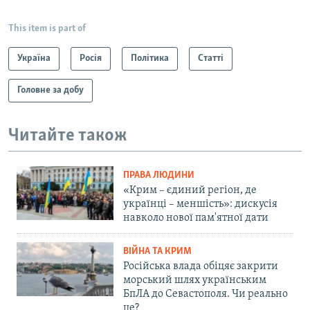
This item is part of
Україна
Росія
Політика
Статті
Головне за добу
Читайте також
ПРАВА ЛЮДИНИ
«Крим – єдиний регіон, де
українці – меншість»: дискусія
навколо нової пам'ятної дати
ВІЙНА ТА КРИМ
Російська влада обіцяє закрити
морський шлях українським
БпЛА до Севастополя. Чи реально
це?