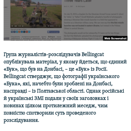
ВІДЕОУРОКИ «ELIFBE»
Русский
СВІДЧЕННЯ ОКУПАЦІЇ
Qırımtatar
УКРАЇНСЬКА ПРОБЛЕМА КРИМУ
ДОЛУЧАЙСЯ!
ІНФОГРАФІКА
Група журналістів-розслідувачів Bellingcat
опублікувала матеріал, у якому йдеться, що єдиний
Усі сайти RFE/RL
«Бук», що був на Донбасі, – це «Бук» із Росії.
Bellingcat стверджує, що фотографії українського
«Бука», які, начебто були зроблені на Донбасі,
насправді – із Полтавської області. Однак російські
й українські ЗМІ подали у своїх заголовках і
новинах цілком протилежний меседж, чим
повністю спотворили суть проведеного
розслідування.