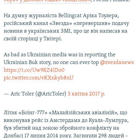
На думку журналіста Bellingcat Аріка Тоулера,
російський канал «Звезда» «перевершив» подачу
новини в українських ЗМІ, про це він написав на
своїй сторінці у Твітері.
As bad as Ukrainian media was in reporting the
Ukrainian Buk story, no one can ever top
@zvezdanews
https://t.co/Uw9RZ4IDo0
pic.twitter.com/vKXnkyb8nU
— Aric Toler (@AricToler)
5 квітня 2017 р.
Літак «Боїнг-777» «Малайзійських авіаліній», що
виконував рейс із Амстердама до Куала-Лумпура,
був збитий над зоною збройного конфлікту на
Донбасі 17 липня 2014 року. Загинули 298 людей –