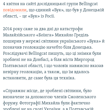
4 квітня на сайті дослідницької групи Bellingcat
повідомили
, що єдиний «Бук», що був у Донецькій
області, – це «Бук» із Росії.
2014 року саме за два дні до катастрофи
Малайзійського «Боїнга» Михайло Греділь
поширив у мережі світлини українського «Бука» й
позначив геолокацію начебто біля Донецька.
Розслідувачі Bellingcat пишуть, що ці знімки були
зроблені не на Донбасі, а біля міста Миргород
Полтавської області, і що чоловік навмисно вказав
невірну геолокацію, а також, що їм вдалось
встановити, де саме була ця техніка.
«Справжнє місце, де зроблені світлини, було
визначене за допомогою членів Смоленського
форуму. Фотографії Михайла були фактично
зроблені не на сході України, а в Полтавській