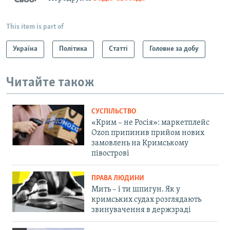
This item is part of
Україна
Політика
Статті
Головне за добу
Читайте також
СУСПІЛЬСТВО
«Крим – не Росія»: маркетплейс
Ozon припинив прийом нових
замовлень на Кримському
півострові
ПРАВА ЛЮДИНИ
Мить – і ти шпигун. Як у
кримських судах розглядають
звинувачення в держзраді