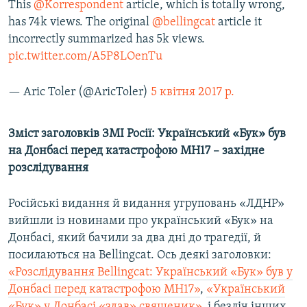
This
@Korrespondent
article, which is totally wrong,
has 74k views. The original
@bellingcat
article it
incorrectly summarized has 5k views.
pic.twitter.com/A5P8LOenTu
— Aric Toler (@AricToler)
5 квітня 2017 р.
Зміст заголовків ЗМІ Росії: Український «Бук» був
на Донбасі перед катастрофою MH17 – західне
розслідування
Російські видання й видання угруповань «ЛДНР»
вийшли із новинами про український «Бук» на
Донбасі, який бачили за два дні до трагедії, й
посилаються на Bellingcat. Ось деякі заголовки:
«Розслідування Bellingcat: Український «Бук» був у
Донбасі перед катастрофою MH17»
,
«Український
«Бук» у Донбасі «здав» священик»
, і безліч інших.