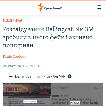
Доступність
посилання
Перейти
ПОЛІТИКА
до
НОВИНИ
Розслідування Bellingcat. Як ЗМІ
основного
ВОДА.КРИМ
матеріалу
зробили з нього фейк і активно
ВІДЕО ТА ФОТО
Перейти
поширили
до
ПОЛІТИКА
основної
Радіо Свобода
БЛОГИ
навігації
Перейти
09 квітень 2017, 21:00
ПОГЛЯД
до
ІНТЕРВ'Ю
Поділитись
Читати без VPN
пошуку
ВСЕ ЗА ДЕНЬ
СПЕЦПРОЕКТИ
ЯК ОБІЙТИ БЛОКУВАННЯ
ДЕПОРТАЦІЯ