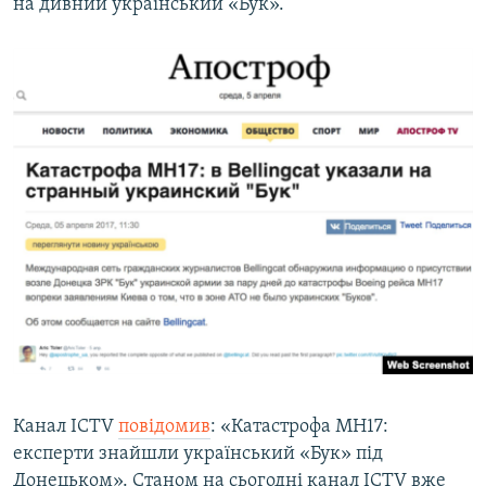
на дивний український «Бук».
Канал ICTV
повідомив
: «Катастрофа MH17:
експерти знайшли український «Бук» під
Донецьком». Станом на сьогодні канал ICTV вже