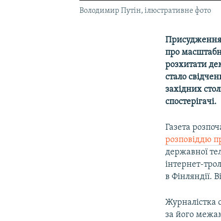
Володимир Путін, ілюстративне фото
Присудження г
про масштабн
розхитати де
стало свідче
західних стол
спостерігачі.
Газета розпоч
розповіддю п
державної тел
інтернет-трол
в Фінляндії. В
Журналістка с
за його межа