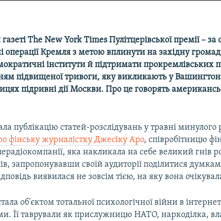
азеті The New York Times Пулітцерівської премії – за 
і операції Кремля з метою вплинути на західну громад
мократичні інститути й підтримати прокремлівських по
нням підвищеної тривоги, яку викликають у Вашингтон
ицях підривні дії Москви. Про це говорять американсь
ала публікацію статей-розслідувань у травні минулого 
ро фінську журналістку Джесіку Аро
, співробітницю фі
ерадіокомпанії, яка накликала на себе великий гнів р
ів, запропонувавши своїй аудиторії поділитися думками
ідповідь виявилася не зовсім тією, на яку вона очікувал
тала об'єктом тотальної психологічної війни в інтернет
ми. Її таврували як прислужницю НАТО, наркоділка, в