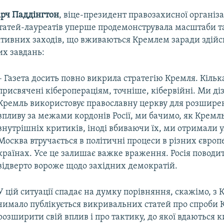
рч Паддінгтон
, віце-президент правозахисної організа
 статей-лауреатів уперше продемонструвала масштаби т
ктивних заходів, що вживаються Кремлем заради здійс
их завдань:
– Газета досить повно викрила стратегію Кремля. Кільк
присвячені кіберопераціям, точніше, кібервійні. Ми ді
Кремль використовує православну церкву для розшире
впливу за межами кордонів Росії, ми бачимо, як Крем
внутрішніх критиків, іноді вбиваючи їх, ми отримали у
Москва втручається в політичні процеси в різних євро
країнах. Усе це залишає важке враження. Росія поводит
відверто вороже щодо західних демократій.
У цій ситуації спадає на думку порівняння, скажімо, з 
чимало публікується викривальних статей про спроби
розширити свій вплив і про тактику, до якої вдаються к