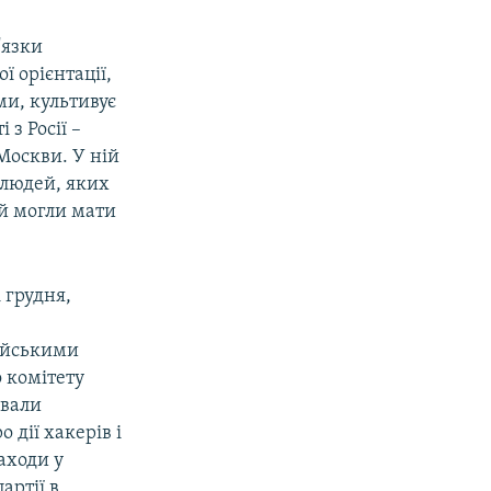
'язки
 орієнтації,
ми, культивує
 з Росії –
Москви. У ній
 людей, яких
 й могли мати
 грудня,
сійськими
 комітету
ували
 дії хакерів і
аходи у
артії в