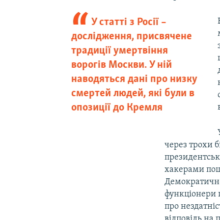
У статті з Росії –
дослідження, присвячене
традиції умертвіння
ворогів Москви. У ній
наводяться дані про низку
смертей людей, які були в
опозиції до Кремля
через трохи 
президентськ
хакерами пош
Демократичної
функціонери п
про нездатніс
відповідь на 