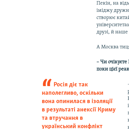
Пекін, на від
іміджу дружнь
створює китай
університетам
друзі, й наше
А Москва тиця
– Чи очікуєте
поки цієї реа
Росія діє так
наполегливо, оскільки
вона опинилася в ізоляції
в результаті анексії Криму
та втручання в
український конфлікт