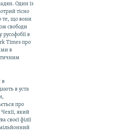
мадян. Один із
котрий тісно
 те, що вони
ом свободи
 русофобії в
rk Times про
ями в
античним
 в
дають в уста
и,
ається про
 Чехії, який
а своєї філії
амільйонний