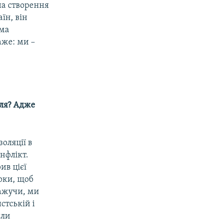
 на створення
їн, він
ьма
аже: ми –
мля? Адже
золяції в
нфлікт.
ив цієї
оки, щоб
кажучи, ми
стській і
яли