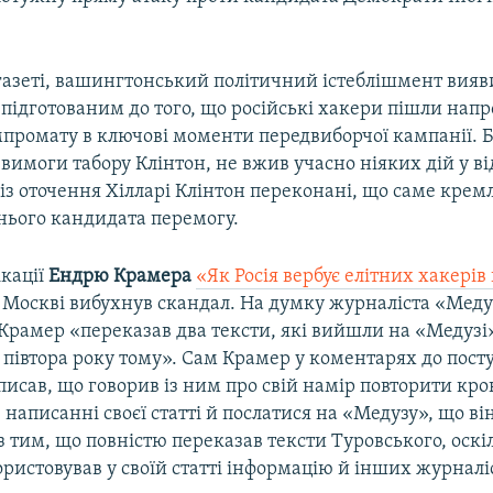
газеті, вашингтонський політичний істеблішмент вияв
підготованим до того, що російські хакери пішли напр
промату в ключові моменти передвиборчої кампанії. Б
вимоги табору Клінтон, не вжив учасно ніяких дій у ві
із оточення Хілларі Клінтон переконані, що саме крем
хнього кандидата перемогу.
ікації
Ендрю Крамера
«Як Росія вербує елітних хакерів
 Москві вибухнув скандал. На думку журналіста «Мед
 Крамер «переказав два тексти, які вийшли на «Медузі»
 півтора року тому». Сам Крамер у коментарях до пост
писав, що говорив із ним про свій намір повторити кр
 написанні своєї статті й послатися на «Медузу», що він
з тим, що повністю переказав тексти Туровського, оскіл
ристовував у своїй статті інформацію й інших журналіс