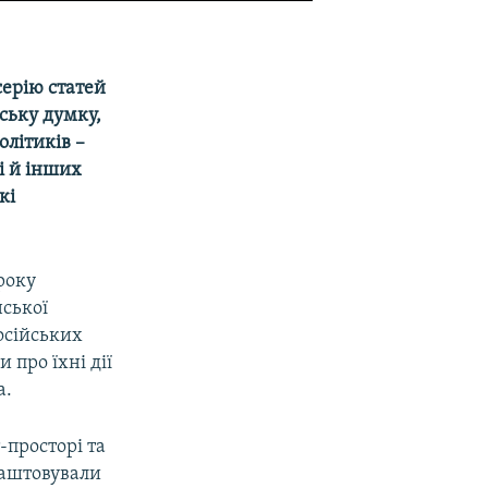
серію статей
ську думку,
літиків –
і й інших
кі
року
нської
осійських
 про їхні дії
а.
-просторі та
лаштовували