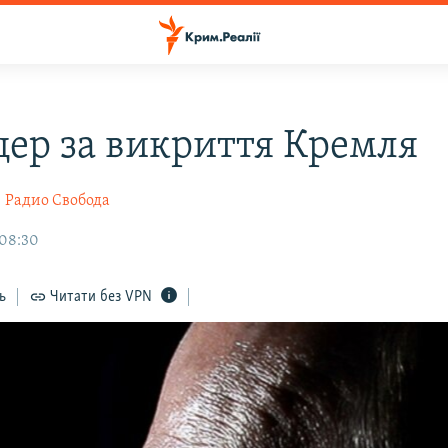
цер за викриття Кремля
н
Радио Свобода
 08:30
ь
Читати без VPN