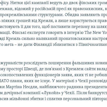
ї офісу. Нитки цієї кампанії ведуть до двох фінських гро
екман, відомий у російській пресі як правозахисник, 
з прокремлівськими структурами. Обидва заявляють про
 ніяких грошей від Кремля, а лише користуються прав
истовують її для того, щоб поставити перепону на шляху
мації. Фінські експерти говорять в інтерв'ю The New Yo
авді Кремль сильно наляканий пронатовськими настро
ого мета – не дати Фінляндії зблизитися з Північноатл
ей журналісти розслідують поширення фальшивих новин
у просторі Швеції, де пов'язані з Кремлем сайти вкла
окопоставлених функціонерів заяви, яких ті не робил
ТО плани, яких не існує. У матеріалі з Чехії розповід
язки Мартіна Неєдли, найближчого радника президента
м дочірньої компанії «Лукойл» у Чехії. Після банкрутств
асив мільйонні збитки і сплатив персональний півтор