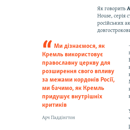
Як говорить
А
House, серія
російських а
довгостроков
Ми дізнаємося, як
Кремль використовує
православну церкву для
розширення свого впливу
за межами кордонів Росії,
ми бачимо, як Кремль
придушує внутрішніх
критиків
Арч Паддінгтон