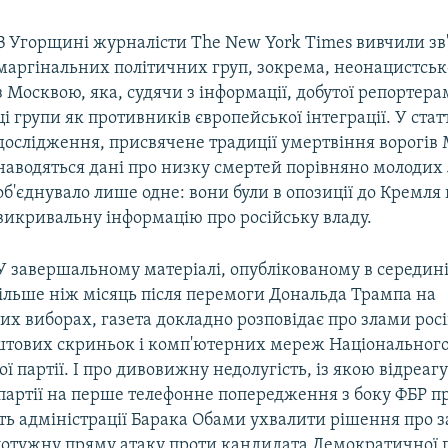
В Угорщині журналісти The New York Times вивчили зв
маргінальних політичних груп, зокрема, неонацистської
з Москвою, яка, судячи з інформації, добутої репортера
ці групи як противників європейської інтеграції. У статті
дослідження, присвячене традиції умертвіння ворогів 
наводяться дані про низку смертей порівняно молодих
об'єднувало лише одне: вони були в опозиції до Кремля
викривальну інформацію про російську владу.
У завершальному матеріалі, опублікованому в середині
більше ніж місяць після перемоги Дональда Трампа на
их виборах, газета докладно розповідає про злами ро
тових скриньок і комп'ютерних мереж Національного
 партії. І про дивовижну недолугість, із якою відреаг
артії на перше телефонне попередження з боку ФБР про
ть адміністрації Барака Обами ухвалити рішення про з
потужну пряму атаку проти кандидата Демократичної п