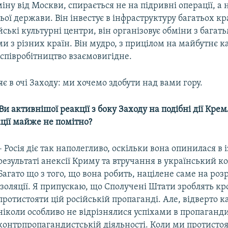
міну від Москви, спирається не на підривні операції, а
ої держави. Він інвестує в інфраструктуру багатьох кра
ські культурні центри, він організовує обміни з багат
и з різних країн. Він мудро, з прицілом на майбутнє к
 співробітництво взаємовигідне.
є в очі Заходу: ми хочемо здобути над вами гору.
 Ви активнішої реакції з боку Заходу на подібні дії Кре
кції майже не помітно?
– Росія діє так наполегливо, оскільки вона опинилася в і
результаті анексії Криму та втручання в український ко
Багато що з того, що вона робить, націлене саме на розр
ізоляції. Я припускаю, що Сполучені Штати зроблять кр
протистояти цій російській пропаганді. Але, відверто 
ніколи особливо не відрізнялися успіхами в пропаганди
контрпропагандистській діяльності. Коли ми протисто