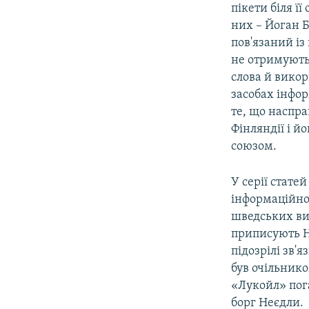
пікети біля ї
них – Йоган Б
пов'язаний і
не отримують
слова й викор
засобах інфор
те, що наспр
Фінляндії і й
союзом.
У серії стат
інформаційном
шведських вис
приписують НА
підозрілі зв'
був очільнико
«Лукойл» пог
борг Неєдли.