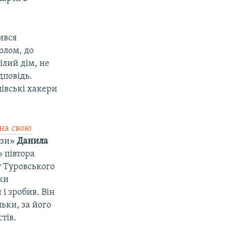
ився
олом, до
ілий дім, не
дповідь.
лівські хакери
 на свою
узи»
Данила
 півтора
у Туровського
оки
 і зробив. Він
ьки, за його
тів.