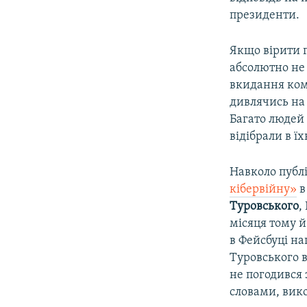
президенти.
Якщо вірити 
абсолютно не 
вкидання ком
дивлячись на 
Багато людей 
відібрали в ї
Навколо публ
кібервійну»
в
Туровського
,
місяця тому й
в Фейсбуці на
Туровського в
не погодився 
словами, вико