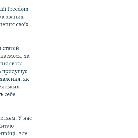
ції Freedom
ак званих
нення своїх
а статей
знаємося, як
ння свого
ль придушує
явлення, як
пейських
ь себе
Китаєм. У нас
 Китаю
итайці. Але