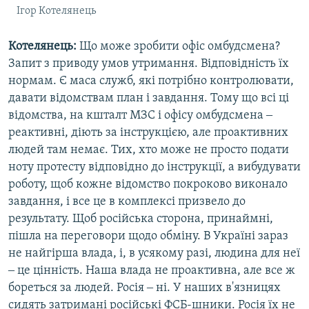
Ігор Котелянець
Котелянець:
Що може зробити офіс омбудсмена?
Запит з приводу умов утримання. Відповідність їх
нормам. Є маса служб, які потрібно контролювати,
давати відомствам план і завдання. Тому що всі ці
відомства, на кшталт МЗС і офісу омбудсмена ‒
реактивні, діють за інструкцією, але проактивних
людей там немає. Тих, хто може не просто подати
ноту протесту відповідно до інструкції, а вибудувати
роботу, щоб кожне відомство покроково виконало
завдання, і все це в комплексі призвело до
результату. Щоб російська сторона, принаймні,
пішла на переговори щодо обміну. В Україні зараз
не найгірша влада, і, в усякому разі, людина для неї
‒ це цінність. Наша влада не проактивна, але все ж
бореться за людей. Росія ‒ ні. У наших в'язницях
сидять затримані російські ФСБ-шники. Росія їх не