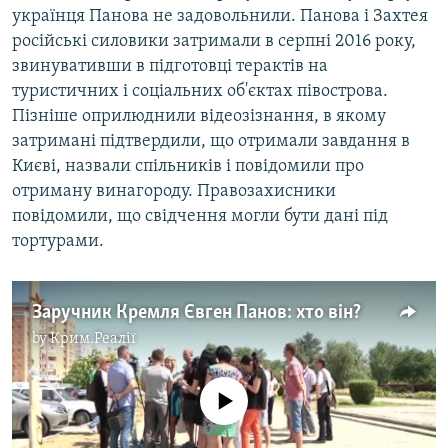
українця Панова не задовольнили. Панова і Захтея
російські силовики затримали в серпні 2016 року,
звинувативши в підготовці терактів на
туристичних і соціальних об'єктах півострова.
Пізніше оприлюднили відеозізнання, в якому
затримані підтвердили, що отримали завдання в
Києві, назвали спільників і повідомили про
отриману винагороду. Правозахисники
повідомили, що свідчення могли бути дані під
тортурами.
Заручник Кремля Євген Панов: хто він?
by
Крим.Реалії
No media source currently available