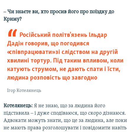
‒ Чи знаєте ви, хто просив його про поїздку до
Криму?
Російський політв'язень Ільдар
Дадін говорив, що погодився
«співпрацювати» зі слідством на другій
хвилині тортур. Під таким впливом, коли
катують струмом, не дають спати і їсти,
людина розповість що завгодно
Ігор Котелянець
Котелянець:
Я не знаю, що за людина його
підставила ‒ і дуже сподіваюся, що скоро дізнаюся.
Адвокати можуть знати, що це за людина, але поки
не мають права розголошувати і повідомити навіть