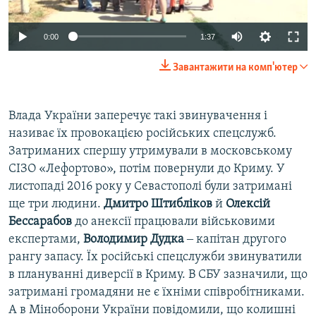
0:00
1:37
Завантажити на комп'ютер
Влада України заперечує такі звинувачення і
називає їх провокацією російських спецслужб.
Затриманих спершу утримували в московському
СІЗО «Лефортово», потім повернули до Криму. У
листопаді 2016 року у Севастополі були затримані
ще три людини.
Дмитро Штибліков
й
Олексій
Бессарабов
до анексії працювали військовими
експертами,
Володимир Дудка
‒ капітан другого
рангу запасу. Їх російські спецслужби звинуватили
в плануванні диверсії в Криму. В СБУ зазначили, що
затримані громадяни не є їхніми співробітниками.
А в Міноборони України повідомили, що колишні