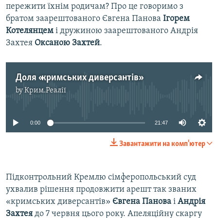
пережити їхнім родичам? Про це говоримо з
братом заарештованого Євгена Панова
Ігорем
Котелянцем
і дружиною заарештованого Андрія
Захтея
Оксаною Захтей
.
Доля «кримських диверсантів»
by
Крим.Реалії
No media source currently available
0:00
21:47
Завантажити на комп'ютер
Підконтрольний Кремлю сімферопольський суд
ухвалив рішення продовжити арешт так званих
«кримських диверсантів»
Євгена Панова
і
Андрія
Захтея
до 7 червня цього року. Апеляційну скаргу