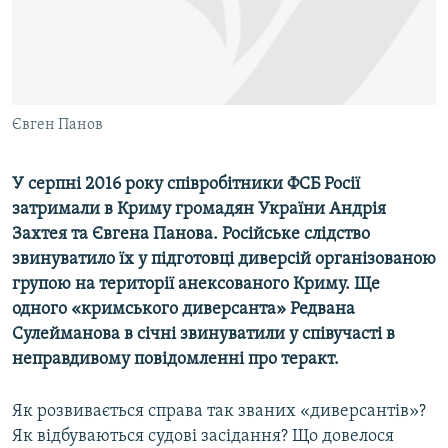
ВІДЕОУРОКИ «ELIFBE»
Русский
СВІДЧЕННЯ ОКУПАЦІЇ
Qırımtatar
УКРАЇНСЬКА ПРОБЛЕМА КРИМУ
ДОЛУЧАЙСЯ!
Євген Панов
ІНФОГРАФІКА
У серпні 2016 року співробітники ФСБ Росії
затримали в Криму громадян України Андрія
Усі сайти RFE/RL
Захтея та Євгена Панова. Російське слідство
звинуватило їх у підготовці диверсій організованою
групою на території анексованого Криму. Ще
одного «кримського диверсанта» Редвана
Сулейманова в січні звинуватили у співучасті в
неправдивому повідомленні про теракт.
Як розвивається справа так званих «диверсантів»?
Як відбуваються судові засідання? Що довелося