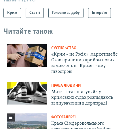
This item is part of
Крим
Статті
Головне за добу
Інтерв'ю
Читайте також
СУСПІЛЬСТВО
«Крим – не Росія»: маркетплейс
Ozon припинив прийом нових
замовлень на Кримському
півострові
ПРАВА ЛЮДИНИ
Мить – і ти шпигун. Як у
кримських судах розглядають
звинувачення в держзраді
ФОТОГАЛЕРЕЇ
Краса Сімферопольського