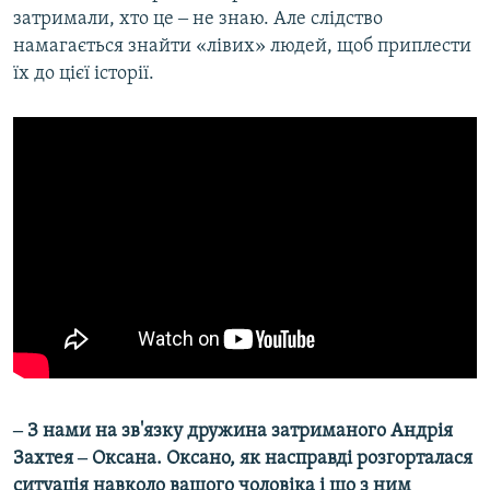
затримали, хто це ‒ не знаю. Але слідство
намагається знайти «лівих» людей, щоб приплести
їх до цієї історії.
‒ З нами на зв'язку дружина затриманого Андрія
Захтея ‒ Оксана. Оксано, як насправді розгорталася
ситуація навколо вашого чоловіка і що з ним