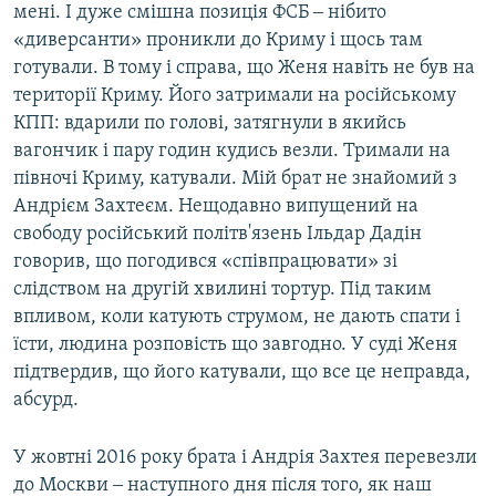
мені. І дуже смішна позиція ФСБ ‒ нібито
«диверсанти» проникли до Криму і щось там
готували. В тому і справа, що Женя навіть не був на
території Криму. Його затримали на російському
КПП: вдарили по голові, затягнули в якийсь
вагончик і пару годин кудись везли. Тримали на
півночі Криму, катували. Мій брат не знайомий з
Андрієм Захтеєм. Нещодавно випущений на
свободу російський політв'язень Ільдар Дадін
говорив, що погодився «співпрацювати» зі
слідством на другій хвилині тортур. Під таким
впливом, коли катують струмом, не дають спати і
їсти, людина розповість що завгодно. У суді Женя
підтвердив, що його катували, що все це неправда,
абсурд.
У жовтні 2016 року брата і Андрія Захтея перевезли
до Москви ‒ наступного дня після того, як наш