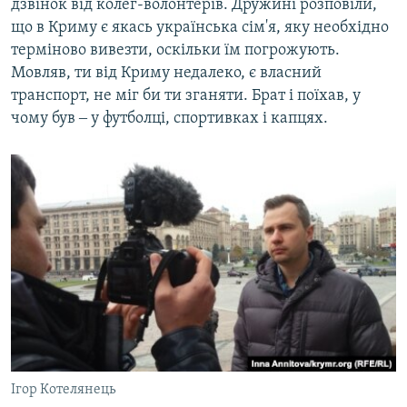
дзвінок від колег-волонтерів. Дружині розповіли,
що в Криму є якась українська сім'я, яку необхідно
терміново вивезти, оскільки їм погрожують.
Мовляв, ти від Криму недалеко, є власний
транспорт, не міг би ти зганяти. Брат і поїхав, у
чому був ‒ у футболці, спортивках і капцях.
Ігор Котелянець