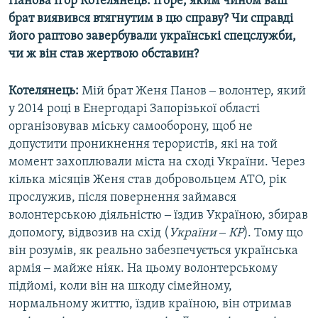
Панова Ігор Котелянець. Ігоре, яким чином ваш
брат виявився втягнутим в цю справу? Чи справді
його раптово завербували українські спецслужби,
чи ж він став жертвою обставин?
Котелянець:
Мій брат Женя Панов ‒ волонтер, який
у 2014 році в Енергодарі Запорізької області
організовував міську самооборону, щоб не
допустити проникнення терористів, які на той
момент захоплювали міста на сході України. Через
кілька місяців Женя став добровольцем АТО, рік
прослужив, після повернення займався
волонтерською діяльністю ‒ їздив Україною, збирав
допомогу, відвозив на схід (
України ‒ КР
). Тому що
він розумів, як реально забезпечується українська
армія ‒ майже ніяк. На цьому волонтерському
підйомі, коли він на шкоду сімейному,
нормальному життю, їздив країною, він отримав