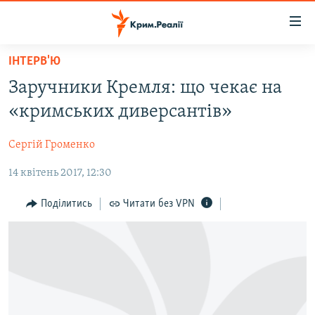
Доступність
посилання
Перейти
ІНТЕРВ'Ю
до
НОВИНИ
Заручники Кремля: що чекає на
основного
ВОДА.КРИМ
матеріалу
«кримських диверсантів»
ВІДЕО ТА ФОТО
Перейти
до
Сергій Громенко
ПОЛІТИКА
основної
14 квітень 2017, 12:30
БЛОГИ
навігації
Перейти
ПОГЛЯД
Поділитись
Читати без VPN
до
ІНТЕРВ'Ю
пошуку
ВСЕ ЗА ДЕНЬ
СПЕЦПРОЕКТИ
ЯК ОБІЙТИ БЛОКУВАННЯ
ДЕПОРТАЦІЯ