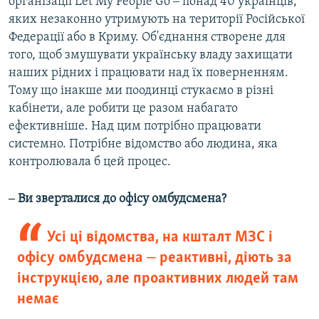
організації Let My People Go ‒ понад 40 українців,
яких незаконно утримують на території Російської
Федерації або в Криму. Об'єднання створене для
того, щоб змушувати українську владу захищати
наших рідних і працювати над їх поверненням.
Тому що інакше ми поодинці стукаємо в різні
кабінети, але робити це разом набагато
ефективніше. Над цим потрібно працювати
системно. Потрібне відомство або людина, яка
контролювала б цей процес.
‒ Ви зверталися до офісу омбудсмена?
Усі ці відомства, на кшталт МЗС і
офісу омбудсмена ‒ реактивні, діють за
інструкцією, але проактивних людей там
немає