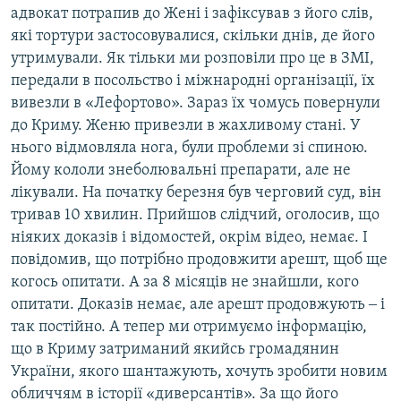
адвокат потрапив до Жені і зафіксував з його слів,
які тортури застосовувалися, скільки днів, де його
утримували. Як тільки ми розповіли про це в ЗМІ,
передали в посольство і міжнародні організації, їх
вивезли в «Лефортово». Зараз їх чомусь повернули
до Криму. Женю привезли в жахливому стані. У
нього відмовляла нога, були проблеми зі спиною.
Йому кололи знеболювальні препарати, але не
лікували. На початку березня був черговий суд, він
тривав 10 хвилин. Прийшов слідчий, оголосив, що
ніяких доказів і відомостей, окрім відео, немає. І
повідомив, що потрібно продовжити арешт, щоб ще
когось опитати. А за 8 місяців не знайшли, кого
опитати. Доказів немає, але арешт продовжують ‒ і
так постійно. А тепер ми отримуємо інформацію,
що в Криму затриманий якийсь громадянин
України, якого шантажують, хочуть зробити новим
обличчям в історії «диверсантів». За що його