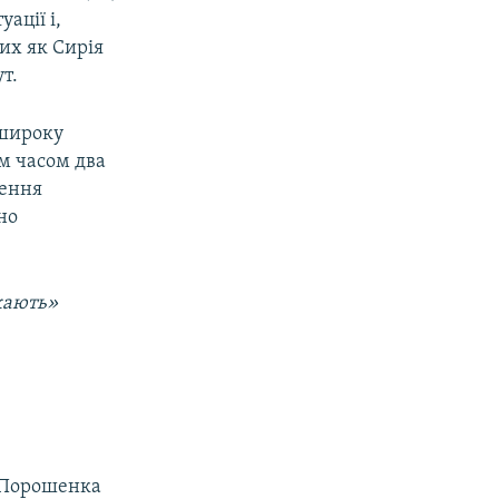
ації і,
их як Сирія
т.
 широку
м часом два
нення
но
кають»
 Порошенка