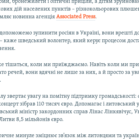
оми, бронежилети і оптичні приціли, а дітям зруйнова
йових дій населених пунктів – різнокольорових плюше
омляє новинна агенція
Associated Press
.
допоможемо зупинити росіян в Україні, вони врешті д
 – каже шведський волонтер, який керує процесом дост
чення.
же тішаться, коли ми приїжджаємо. Навіть коли ми пр
ато речей, вони вдячні не лише за них, а й просто за ува
.
лу звертає увагу на помітну підтримку громадськості:
онцерт зібрав 110 тисяч євро. Допомагає і литовський 
вський міністр закордонних справ Лінас Лінкявічус, У
Литви 8,5 мільйонів євро.
оричне минуле зміцнює зв’язок між литовцями та укра