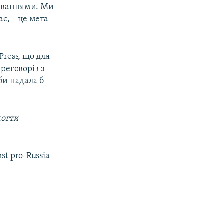
буваннями. Ми
є, – це мета
Press, що для
ереговорів з
би надала б
могти
nst pro-Russia