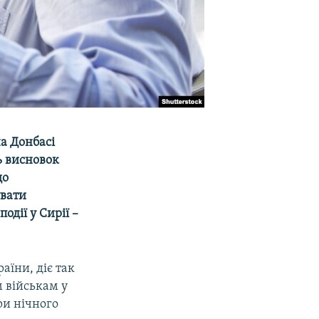
а Донбасі
ь висновок
що
увати
дії у Сирії –
аїни, діє так
 військам у
ри нічного