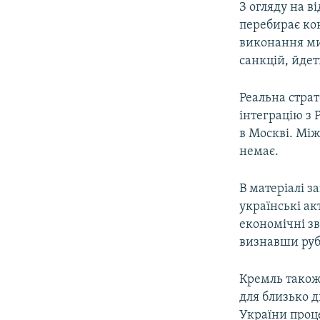
З огляду на в
перебирає ко
виконання ми
санкцій, йдет
Реальна стра
інтеграцію з 
в Москві. Між
немає.
В матеріалі з
українські ак
економічні зв
визнавши руб
Кремль також
для близько д
України проце