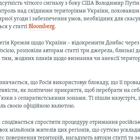
ідсутність чіткого сигналу з боку США Володимир Путі
нтроль над східними територіями України, поховавши
рної угоди і забезпечення умов, необхідних для скасу
ься у статті
Bloomberg
.
тегія Кремля щодо України – відокремити Донбас через
Росією, розповіли авторам статті три джерела, близькі 
 тим, жодних планів щодо визнання чи анексії територ
азначається, що Росія використовує блокаду, що її прова
тивісти, як політичне прикриття, щоб перебрати на себ
'язки з сепаратистськими зонами. Ті пішли назустріч, 
ль своєю офіційною валютою.
 сподівається спростити процедуру отримання російсь
вох мільйонів жителів цих регіонів, що суттєво усклад
с повернення територій, нагадують автори статті та з