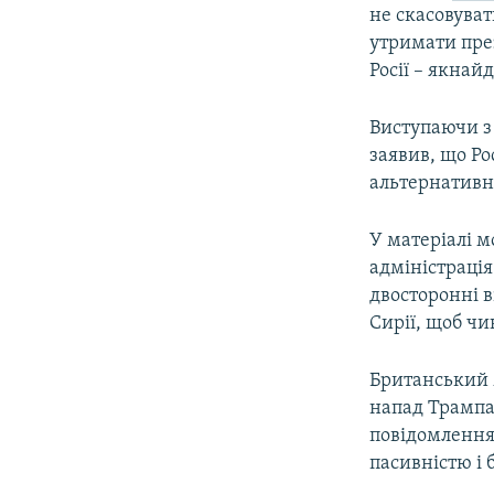
не скасовуват
утримати през
Росії – якнайд
Виступаючи з
заявив, що Ро
альтернативн
У матеріалі м
адміністраці
двосторонні в
Сирії, щоб ч
Британський 
напад Трампа 
повідомлення
пасивністю і 