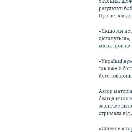
бачення, шол
результаті бо
Про це повід
«Якщо ми не 
дістануться»,
місця призна
«Українці ду
так вже й баг
його товариш
Автор матеріа
благодійний к
зазначає лито
отримала від 
«Спільне іст