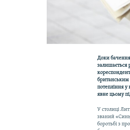
Доки бачення
залишається р
кореспондент
британським п
потепління у 
явне цьому п
У столиці Лит
званий «Синь
боротьбі з п