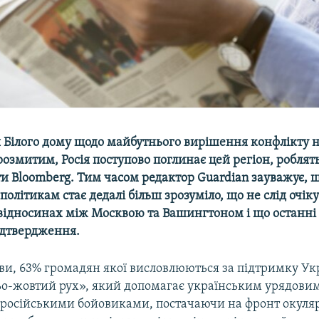
 Білого дому щодо майбутнього вирішення конфлікту н
озмитим, Росія поступово поглинає цей регіон, роблят
и Bloomberg. Тим часом редактор Guardian зауважує, 
олітикам стає дедалі більш зрозуміло, що не слід очік
відносинах між Москвою та Вашингтоном і що останні по
ідтвердження.
ви, 63% громадян якої висловлюються за підтримку Укр
о-жовтий рух», який допомагає українським урядовим
роросійськими бойовиками, постачаючи на фронт окуля