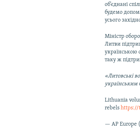
об’єднані сп
будемо допома
усього західн
Міністр оборо
Литви підтрим
українською с
таку ж підтри
«Литовські в
українським 
Lithuania volun
rebels
https:/
— AP Europe