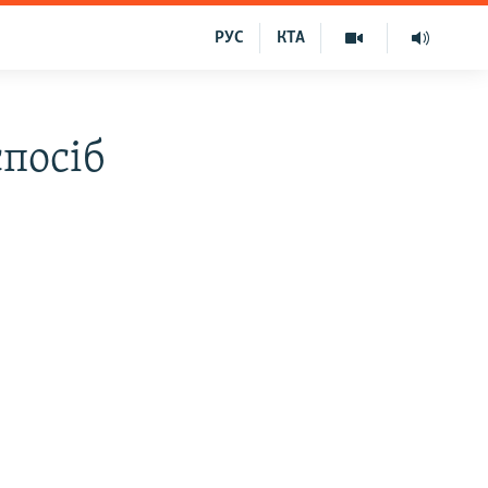
РУС
КТА
спосіб