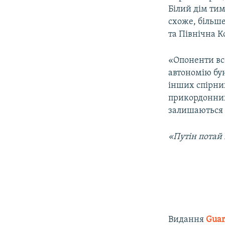
Білий дім тим 
схоже, більш
та Північна К
«Опоненти вс
автономію бу
інших спірни
прикордонних
залишаються 
«Путін потай
Видання
Guar