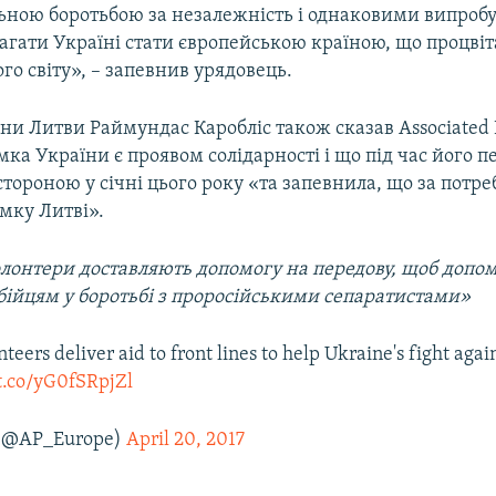
ільною боротьбою за незалежність і однаковими випро
гати Україні стати європейською країною, що процвіта
ого світу», – запевнив урядовець.
ни Литви Раймундас Каробліс також сказав Associated 
ка України є проявом солідарності і що під час його п
тороною у січні цього року «та запевнила, що за потре
мку Литві».
олонтери доставляють допомогу на передову, щоб допо
бійцям у боротьбі з проросійськими сепаратистами»
teers deliver aid to front lines to help Ukraine's fight agai
/t.co/yG0fSRpjZl
 (@AP_Europe)
April 20, 2017