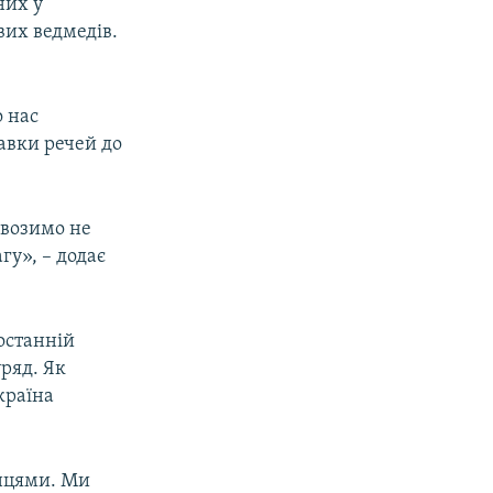
них у
вих ведмедів.
о нас
авки речей до
ивозимо не
гу», – додає
 останній
уряд. Як
країна
їнцями. Ми