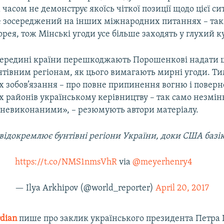
часом не демонструє якоїсь чіткої позиції щодо цієї ситу
е зосереджений на інших міжнародних питаннях – так
орея, тож Мінські угоди усе більше заходять у глухий ку
ередині країни перешкоджають Порошенкові надати
нтівним регіонам, як цього вимагають мирні угоди. Ти
х зобов’язання – про повне припинення вогню і повер
 районів українському керівництву – так само незмін
невиконаними», – резюмують автори матеріалу.
 відокремлює бунтівні регіони України, доки США базі
https://t.co/NMS1nmsVhR
via
@meyerhenry4
— Ilya Arkhipov (@world_reporter)
April 20, 2017
dian
пише про заклик українського президента Петра