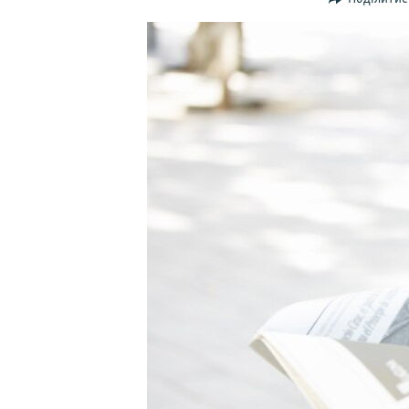
ВІДЕОУРОКИ «ELIFBE»
СВІДЧЕННЯ ОКУПАЦІЇ
УКРАЇНСЬКА ПРОБЛЕМА КРИМУ
ІНФОГРАФІКА