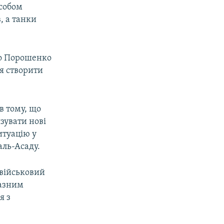
особом
, а танки
ро Порошенко
ся створити
в тому, що
зувати нові
итуацію у
ль-Асаду.
 військовий
разним
я з