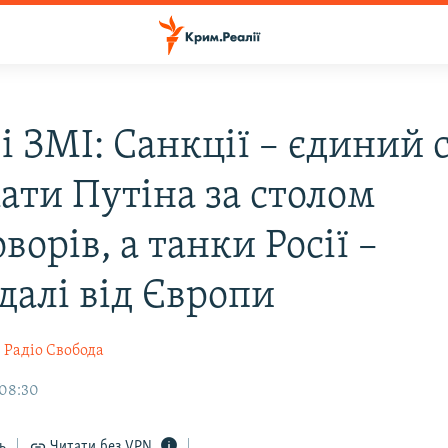
і ЗМІ: Санкції – єдиний 
ати Путіна за столом
ворів, а танки Росії –
далі від Європи
Радіо Свобода
 08:30
ь
Читати без VPN