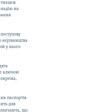
н тихцем
 надію на
вання
 поступову
до керівництва
ій у нього
дять
е ключові
зокрема,
ких паспортів
нить для
азначають, що