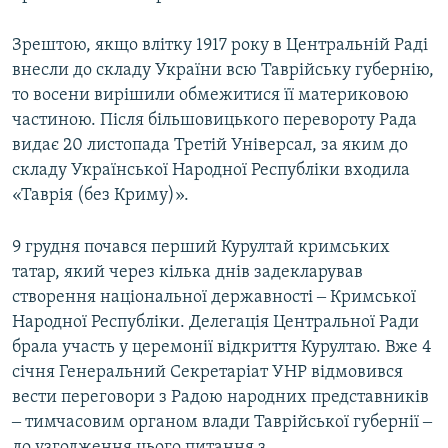
Зрештою, якщо влітку 1917 року в Центральній Раді
внесли до складу України всю Таврійську губернію,
то восени вирішили обмежитися її материковою
частиною. Після більшовицького перевороту Рада
видає 20 листопада Третій Універсал, за яким до
складу Української Народної Республіки входила
«Таврія (без Криму)».
9 грудня почався перший Курултай кримських
татар, який через кілька днів задекларував
створення національної державності ‒ Кримської
Народної Республіки. Делегація Центральної Ради
брала участь у церемонії відкриття Курултаю. Вже 4
січня Генеральний Секретаріат УНР відмовився
вести переговори з Радою народних представників
‒ тимчасовим органом влади Таврійської губернії ‒
до узгодження цього питання з