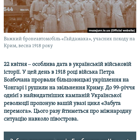
ВІДЕОУРОКИ «ELIFBE»
Русский
СВІДЧЕННЯ ОКУПАЦІЇ
Qırımtatar
УКРАЇНСЬКА ПРОБЛЕМА КРИМУ
ДОЛУЧАЙСЯ!
Важкий бронеавтомобіль «Гайдамака», учасник походу на
ІНФОГРАФІКА
Крим, весна 1918 року
22 квітня ‒ особлива дата в українській військовій
Усі сайти RFE/RL
історії. У цей день в 1918 році війська Петра
Болбочана прорвали більшовицькі укріплення на
Чонгарі і рушили на звільнення Криму. До 99-річчя
однієї з найвидатніших кампаній Української
революції пропоную вашій увазі цикл «Забута
перемога». Цього разу йтиметься про міжнародну
ситуацію навколо півострова.