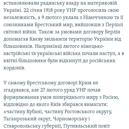
встановлювали радянську владу на материковій
Україні. 22 січня 1918 року УНР проголосила свою
незалежність, а 9 лютого уклала з Німеччиною та її
союзниками Брестський мир, вийшовши з Першої
світової війни. Також за умовами договору Берлін
допомагав Києву звільнити територію України від
більшовиків. Наприкінці лютого німецько-
австрійські та українські війська почали наступ, а в
квітні більшовики були відкинуті до російських
кордонів.
У самому Брестському договорі Крим не
згадувався, але 27 лютого уряд УНР почав
формулювання умов попереднього миру з Росією,
відповідно до якого Київ збирався вимагати:
«частину Кубані, частину Ростовського округу,
Таганрозький округ, Чорноморську і
Ставропольську губернії, Путивльський повіт