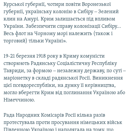
Курської губернії, чотири повіти Воронезької
губернії, українську колонію в Сибіру ‒ Зелений
клин на Амурі. Крим залишається під впливом
України. Забезпечити справу колонізації Сибіру...
Весь флот на Чорному морі належить (також і
торговий) тільки Україні».
19-21 березня 1918 року в Криму комуністи
створюють Радянську Соціалістичну Республіку
Тавриди, за формою ‒ незалежну державу, по суті ‒
маріонетку в складі радянської Росії. Виникнення
цієї псевдореспубліки, на думку її керівництва,
могло вберегти Крим від поглинання Україною або
Німеччиною.
Рада Народних Комісарів Росії кілька разів
протестувала проти просування німецьких військ
Південною Україною і наполягала на тому, що