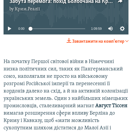
Забута перемога: похід Болбочана на Крим. Частина 1
by
Крим.Реалії
No media source currently available
0:00
1:09:59
Завантажити на комп'ютер
На початку Першої світової війни в Німеччині
низка політичних сил, таких як Пангерманський
союз, наполягали не просто на військовому
розгромі Російської імперії та перенесенні її
кордонів далеко на схід, а й на активній колонізації
українських земель. Один з найбільших німецьких
промисловців, сталеливарний магнат
Август Тіссен
вимагав розширення сфери впливу Берліна до
Криму і Кавказу, щоб «мати можливість
сухопутним шляхом дістатися до Малої Азії і