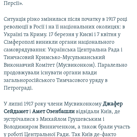
Персії».
Ситуація різко змінилася після початку в 1917 році
революції в Росії і на її національних околицях: в
Україні та Криму. 17 березня у Києві і 7 квітня у
Сімферополі виникли органи національного
самоврядування: Українська Центральна Рада і
Тимчасовий Кримсько-Мусульманський
Виконавчий Комітет (Мусвиконком). Паралельно
продовжували існувати органи влади
загальноросійського Тимчасового уряду в
Петрограді.
У липні 1917 року члени Мусвиконкому
Джафер
Сейдамет
і
Амет Озенбашли
відвідали Київ, де
зустрічалися з Михайлом Грушевським і
Володимиром Винниченком, а також брали участь
у роботі Центральної Ради. Так Київ де-факто