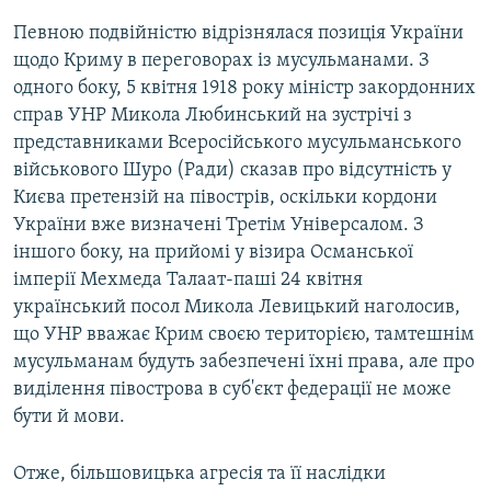
Певною подвійністю відрізнялася позиція України
щодо Криму в переговорах із мусульманами. З
одного боку, 5 квітня 1918 року міністр закордонних
справ УНР Микола Любинський на зустрічі з
представниками Всеросійського мусульманського
військового Шуро (Ради) сказав про відсутність у
Києва претензій на півострів, оскільки кордони
України вже визначені Третім Універсалом. З
іншого боку, на прийомі у візира Османської
імперії Мехмеда Талаат-паші 24 квітня
український посол Микола Левицький наголосив,
що УНР вважає Крим своєю територією, тамтешнім
мусульманам будуть забезпечені їхні права, але про
виділення півострова в суб'єкт федерації не може
бути й мови.
Отже, більшовицька агресія та її наслідки