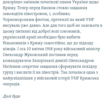
докорінно змінили початкові плани України щодо
Криму. Тепер перед Києвом стояло завдання
заволодіти півостровом, і, особливо,
Чорноморським флотом, претензії на який УНР
висувала уже давно. Але для того щоб не залежати в
цьому питанні від доброї волі союзників,
українській армії необхідно було вибити
більшовиків з Криму самостійно, ще до підходу
німців. І ось 10 квітня 1918 року військовий міністр
Олександр Жуковський поставив перед
командувачем Запорізької дивізії Олександром
Натієвим секретне завдання сформувати похідну
групу і вислати її на півострів. Так почалася одна з
найуспішніших у військовій історії УНР Кримська
операція.
Далі буде