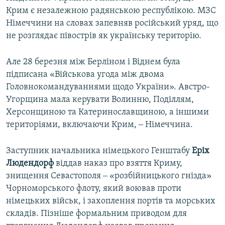
Крим є незалежною радянською республікою. МЗС
Німеччини на словах запевняв російський уряд, що
не розглядає півострів як українську територію.
Але 28 березня між Берліном і Віднем була
підписана «Військова угода між двома
Головнокомандуваннями щодо України». Австро-
Угорщина мала керувати Волинню, Поділлям,
Херсонщиною та Катеринославщиною, а іншими
територіями, включаючи Крим, ‒ Німеччина.
Заступник начальника німецького Генштабу
Еріх
Людендорф
віддав наказ про взяття Криму,
знищення Севастополя ‒ «розбійницького гнізда»
Чорноморського флоту, який воював проти
німецьких військ, і захоплення портів та морських
складів. Пізніше формальним приводом для