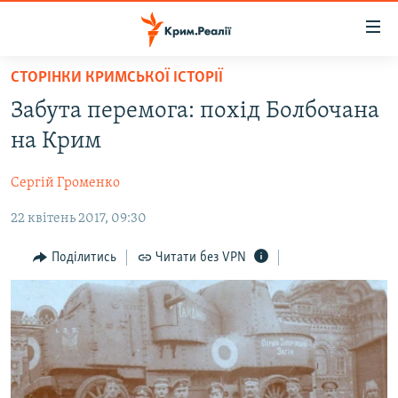
Доступність
посилання
Перейти
СТОРІНКИ КРИМСЬКОЇ ІСТОРІЇ
до
НОВИНИ
Забута перемога: похід Болбочана
основного
ВОДА.КРИМ
матеріалу
на Крим
ВІДЕО ТА ФОТО
Перейти
до
Сергій Громенко
ПОЛІТИКА
основної
22 квітень 2017, 09:30
БЛОГИ
навігації
Перейти
ПОГЛЯД
Поділитись
Читати без VPN
до
ІНТЕРВ'Ю
пошуку
ВСЕ ЗА ДЕНЬ
СПЕЦПРОЕКТИ
ЯК ОБІЙТИ БЛОКУВАННЯ
ДЕПОРТАЦІЯ