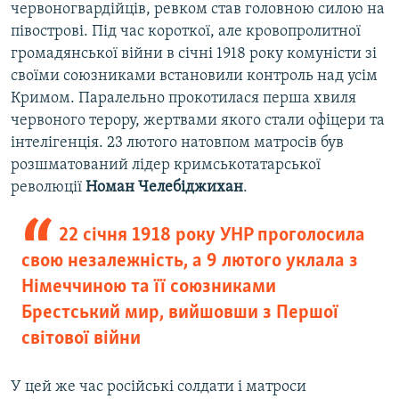
червоногвардійців, ревком став головною силою на
півострові. Під час короткої, але кровопролитної
громадянської війни в січні 1918 року комуністи зі
своїми союзниками встановили контроль над усім
Кримом. Паралельно прокотилася перша хвиля
червоного терору, жертвами якого стали офіцери та
інтелігенція. 23 лютого натовпом матросів був
розшматований лідер кримськотатарської
революції
Номан Челебіджихан
.
22 січня 1918 року УНР проголосила
свою незалежність, а 9 лютого уклала з
Німеччиною та її союзниками
Брестський мир, вийшовши з Першої
світової війни
У цей же час російські солдати і матроси