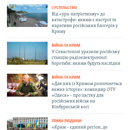
СУСПІЛЬСТВО
Від «ура-патріотизму» до
катастрофи: якими є настрої та
наративи російських блогерів у
Криму
ВІЙНА ТА КРИМ
У Севастополі уразили російську
станцію радіоелектронної
боротьби: якими будуть наслідки
ВІЙНА ТА КРИМ
«Для них із Кримом розпочнеться
важка історія»: командир ОТУ
«Одеса» – про пастку для
російських військ на
Кінбурнській косі
ПРАВА ЛЮДИНИ
«Крим – єдиний регіон, де