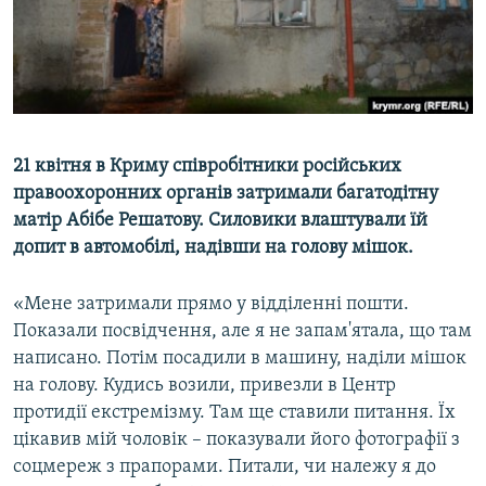
ВІДЕОУРОКИ «ELIFBE»
Русский
СВІДЧЕННЯ ОКУПАЦІЇ
Qırımtatar
УКРАЇНСЬКА ПРОБЛЕМА КРИМУ
ДОЛУЧАЙСЯ!
ІНФОГРАФІКА
21 квітня в Криму співробітники російських
правоохоронних органів затримали багатодітну
матір Абібе Решатову. Силовики влаштували їй
Усі сайти RFE/RL
допит в автомобілі, надівши на голову мішок.
«Мене затримали прямо у відділенні пошти.
Показали посвідчення, але я не запам'ятала, що там
написано. Потім посадили в машину, наділи мішок
на голову. Кудись возили, привезли в Центр
протидії екстремізму. Там ще ставили питання. Їх
цікавив мій чоловік – показували його фотографії з
соцмереж з прапорами. Питали, чи належу я до