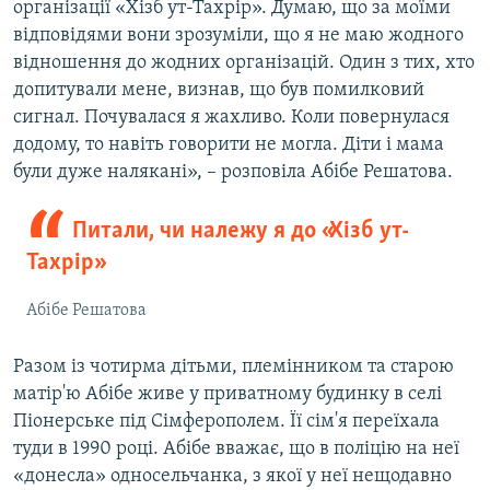
організації «Хізб ут-Тахрір». Думаю, що за моїми
відповідями вони зрозуміли, що я не маю жодного
відношення до жодних організацій. Один з тих, хто
допитували мене, визнав, що був помилковий
сигнал. Почувалася я жахливо. Коли повернулася
додому, то навіть говорити не могла. Діти і мама
були дуже налякані», – розповіла Абібе Решатова.
Питали, чи належу я до «Хізб ут-
Тахрір»
Абібе Решатова
Разом із чотирма дітьми, племінником та старою
матір'ю Абібе живе у приватному будинку в селі
Піонерське під Сімферополем. Її сім'я переїхала
туди в 1990 році. Абібе вважає, що в поліцію на неї
«донесла» односельчанка, з якої у неї нещодавно