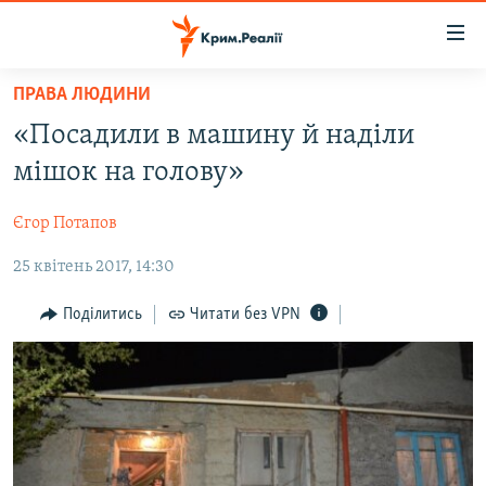
Доступність
посилання
Перейти
ПРАВА ЛЮДИНИ
до
НОВИНИ
«Посадили в машину й наділи
основного
ВОДА.КРИМ
матеріалу
мішок на голову»
ВІДЕО ТА ФОТО
Перейти
до
Єгор Потапов
ПОЛІТИКА
основної
25 квітень 2017, 14:30
БЛОГИ
навігації
Перейти
ПОГЛЯД
Поділитись
Читати без VPN
до
ІНТЕРВ'Ю
пошуку
ВСЕ ЗА ДЕНЬ
СПЕЦПРОЕКТИ
ЯК ОБІЙТИ БЛОКУВАННЯ
ДЕПОРТАЦІЯ