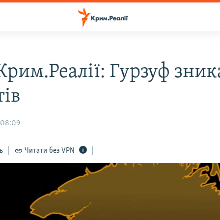
Крим.Реалії: Гурзуф зник
тів
 08:09
ь
Читати без VPN