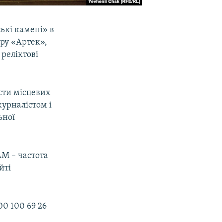
ькі камені» в
тру «Артек»,
реліктові
сти місцевих
урналістом і
ьної
АМ – частота
йті
0 100 69 26