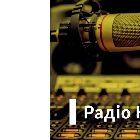
ВІДЕОУРОКИ «ELIFBE»
СВІДЧЕННЯ ОКУПАЦІЇ
УКРАЇНСЬКА ПРОБЛЕМА КРИМУ
ІНФОГРАФІКА