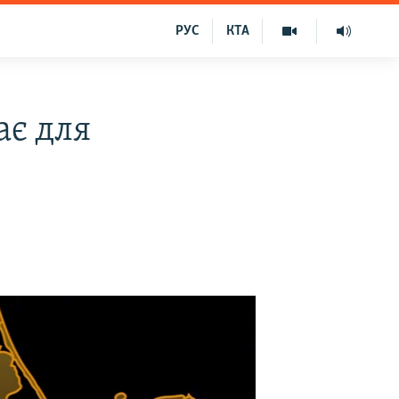
РУС
КТА
ає для