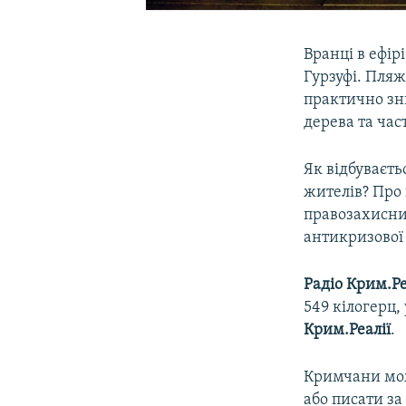
Вранці в ефір
Гурзуфі. Пляж
практично зн
дерева та час
Як відбуваєть
жителів? Про
правозахисн
антикризової
Радіо Крим.Ре
549 кілогерц,
Крим.Реалії
.
Кримчани мож
або писати за