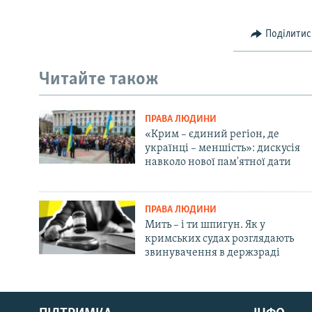
Поділитис
Читайте також
ПРАВА ЛЮДИНИ
«Крим – єдиний регіон, де
українці – меншість»: дискусія
навколо нової пам'ятної дати
ПРАВА ЛЮДИНИ
Мить – і ти шпигун. Як у
кримських судах розглядають
звинувачення в держзраді
Русский